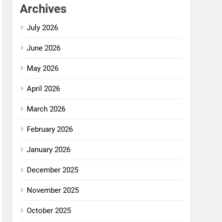
Archives
July 2026
June 2026
May 2026
April 2026
March 2026
February 2026
January 2026
December 2025
November 2025
October 2025