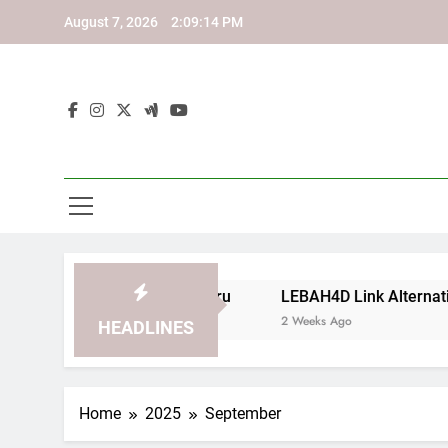
Skip
August 7, 2026
2:09:15 PM
to
content
Tec
Sumber Inf
 bagi Pengguna Baru
LEBAH4D Link Alternatif untuk Nav
2 Weeks Ago
HEADLINES
Home
2025
September