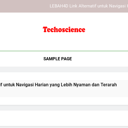
LEBAH4D Link Alternatif untuk Navigasi
Panduan Memahami Peran KAYA787 Alternatif 
Cara Memaksimalkan Pengalam
h Teachers Log
Panduan EDWINSLO
ormasi Dan Tips Bagi Guru Teknologi Di Tech Teachers Log. U
LEBAH4D Link Alternatif untuk Navigasi
SAMPLE PAGE
Panduan Memahami Peran KAYA787 Alternatif 
Cara Memaksimalkan Pengalam
igasi Harian yang Lebih Nyaman dan Terarah
Panduan M
3 Weeks Ago