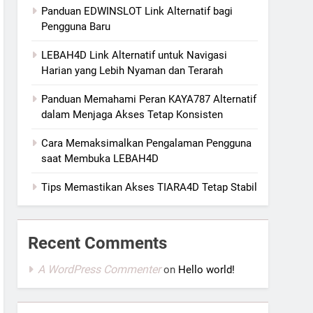
Panduan EDWINSLOT Link Alternatif bagi
Pengguna Baru
LEBAH4D Link Alternatif untuk Navigasi
Harian yang Lebih Nyaman dan Terarah
Panduan Memahami Peran KAYA787 Alternatif
dalam Menjaga Akses Tetap Konsisten
Cara Memaksimalkan Pengalaman Pengguna
saat Membuka LEBAH4D
Tips Memastikan Akses TIARA4D Tetap Stabil
Recent Comments
A WordPress Commenter
on
Hello world!