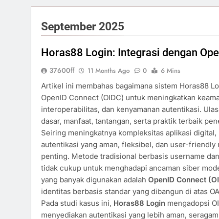
September 2025
Horas88 Login: Integrasi dengan Op
37600ff
11 Months Ago
0
6 Mins
Artikel ini membahas bagaimana sistem Horas88 L
OpenID Connect (OIDC) untuk meningkatkan keam
interoperabilitas, dan kenyamanan autentikasi. U
dasar, manfaat, tantangan, serta praktik terbaik pe
Seiring meningkatnya kompleksitas aplikasi digital
autentikasi yang aman, fleksibel, dan user-friendl
penting. Metode tradisional berbasis username dan
tidak cukup untuk menghadapi ancaman siber moder
yang banyak digunakan adalah
OpenID Connect (O
identitas berbasis standar yang dibangun di atas OA
Pada studi kasus ini,
Horas88 Login
mengadopsi OI
menyediakan autentikasi yang lebih aman, seraga