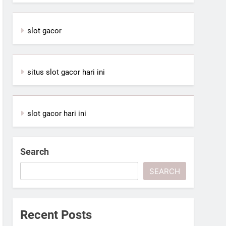
slot gacor
situs slot gacor hari ini
slot gacor hari ini
Search
SEARCH
Recent Posts