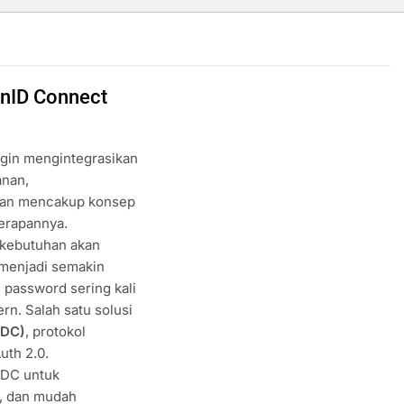
enID Connect
ogin mengintegrasikan
anan,
lasan mencakup konsep
nerapannya.
, kebutuhan akan
y menjadi semakin
 password sering kali
n. Salah satu solusi
IDC)
, protokol
uth 2.0.
DC untuk
m, dan mudah