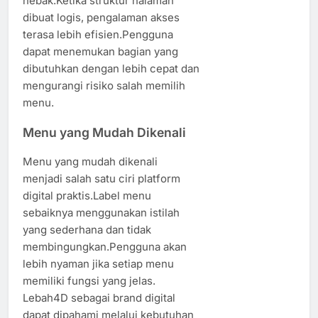
nebak.Ketika struktur halaman
dibuat logis, pengalaman akses
terasa lebih efisien.Pengguna
dapat menemukan bagian yang
dibutuhkan dengan lebih cepat dan
mengurangi risiko salah memilih
menu.
Menu yang Mudah Dikenali
Menu yang mudah dikenali
menjadi salah satu ciri platform
digital praktis.Label menu
sebaiknya menggunakan istilah
yang sederhana dan tidak
membingungkan.Pengguna akan
lebih nyaman jika setiap menu
memiliki fungsi yang jelas.
Lebah4D sebagai brand digital
dapat dipahami melalui kebutuhan