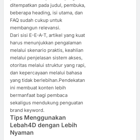
ditempatkan pada judul, pembuka,
beberapa heading, isi utama, dan
FAQ sudah cukup untuk
membangun relevansi.
Dari sisi E-E-A-T, artikel yang kuat
harus menunjukkan pengalaman
melalui skenario praktis, keahlian
melalui penjelasan sistem akses,
otoritas melalui struktur yang rapi,
dan kepercayaan melalui bahasa
yang tidak berlebihan.Pendekatan
ini membuat konten lebih
bermanfaat bagi pembaca
sekaligus mendukung penguatan
brand keyword.
Tips Menggunakan
Lebah4D dengan Lebih
Nyaman