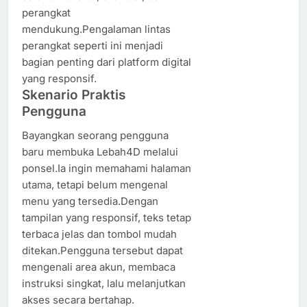
perangkat
mendukung.Pengalaman lintas
perangkat seperti ini menjadi
bagian penting dari platform digital
yang responsif.
Skenario Praktis
Pengguna
Bayangkan seorang pengguna
baru membuka Lebah4D melalui
ponsel.Ia ingin memahami halaman
utama, tetapi belum mengenal
menu yang tersedia.Dengan
tampilan yang responsif, teks tetap
terbaca jelas dan tombol mudah
ditekan.Pengguna tersebut dapat
mengenali area akun, membaca
instruksi singkat, lalu melanjutkan
akses secara bertahap.