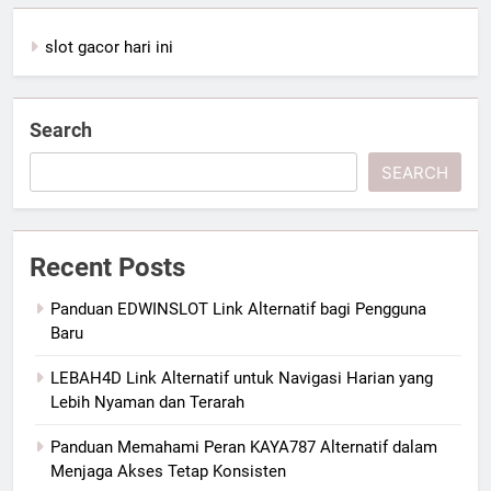
slot gacor hari ini
Search
SEARCH
Recent Posts
Panduan EDWINSLOT Link Alternatif bagi Pengguna
Baru
LEBAH4D Link Alternatif untuk Navigasi Harian yang
Lebih Nyaman dan Terarah
Panduan Memahami Peran KAYA787 Alternatif dalam
Menjaga Akses Tetap Konsisten