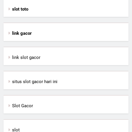
slot toto
link gacor
link slot gacor
situs slot gacor hari ini
Slot Gacor
slot