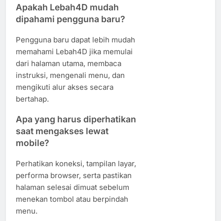
Apakah Lebah4D mudah
dipahami pengguna baru?
Pengguna baru dapat lebih mudah
memahami Lebah4D jika memulai
dari halaman utama, membaca
instruksi, mengenali menu, dan
mengikuti alur akses secara
bertahap.
Apa yang harus diperhatikan
saat mengakses lewat
mobile?
Perhatikan koneksi, tampilan layar,
performa browser, serta pastikan
halaman selesai dimuat sebelum
menekan tombol atau berpindah
menu.