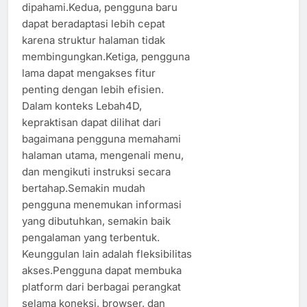
dipahami.Kedua, pengguna baru
dapat beradaptasi lebih cepat
karena struktur halaman tidak
membingungkan.Ketiga, pengguna
lama dapat mengakses fitur
penting dengan lebih efisien.
Dalam konteks Lebah4D,
kepraktisan dapat dilihat dari
bagaimana pengguna memahami
halaman utama, mengenali menu,
dan mengikuti instruksi secara
bertahap.Semakin mudah
pengguna menemukan informasi
yang dibutuhkan, semakin baik
pengalaman yang terbentuk.
Keunggulan lain adalah fleksibilitas
akses.Pengguna dapat membuka
platform dari berbagai perangkat
selama koneksi, browser, dan