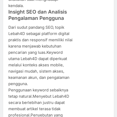
kendala.
Insight SEO dan Analisis
Pengalaman Pengguna
Dari sudut pandang SEO, topik
Lebah4D sebagai platform digital
praktis dan responsif memiliki nilai
karena menjawab kebutuhan
pencarian yang luas.Keyword
utama Lebah4D dapat diperkuat
melalui konteks akses mobile,
navigasi mudah, sistem akses,
keamanan akun, dan pengalaman
pengguna.
Penggunaan keyword sebaiknya
tetap natural.Menyebut Lebah4D
secara berlebihan justru dapat
membuat artikel terasa tidak
profesional.Penyebutan yang