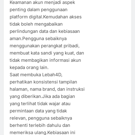
Keamanan akun menjadi aspek
penting dalam penggunaan
platform digital.Kemudahan akses
tidak boleh mengabaikan
perlindungan data dan kebiasaan
aman.Pengguna sebaiknya
menggunakan perangkat pribadi,
membuat kata sandi yang kuat, dan
tidak membagikan informasi akun
kepada orang lain.
Saat membuka Lebah4D,
perhatikan konsistensi tampilan
halaman, nama brand, dan instruksi
yang diberikan.Jika ada bagian
yang terlihat tidak wajar atau
permintaan data yang tidak
relevan, pengguna sebaiknya
berhenti terlebih dahulu dan
memeriksa ulang.Kebiasaan ini