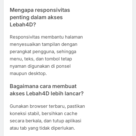
Mengapa responsivitas
penting dalam akses
Lebah4D?
Responsivitas membantu halaman
menyesuaikan tampilan dengan
perangkat pengguna, sehingga
menu, teks, dan tombol tetap
nyaman digunakan di ponsel
maupun desktop.
Bagaimana cara membuat
akses Lebah4D lebih lancar?
Gunakan browser terbaru, pastikan
koneksi stabil, bersihkan cache
secara berkala, dan tutup aplikasi
atau tab yang tidak diperlukan.