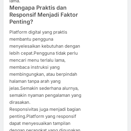
lama.
Mengapa Praktis dan
Responsif Menjadi Faktor
Penting?
Platform digital yang praktis
membantu pengguna
menyelesaikan kebutuhan dengan
lebih cepat.Pengguna tidak perlu
mencari menu terlalu lama,
membaca instruksi yang
membingungkan, atau berpindah
halaman tanpa arah yang
jelas.Semakin sederhana alurnya,
semakin nyaman pengalaman yang
dirasakan.
Responsivitas juga menjadi bagian
penting.Platform yang responsif
dapat menyesuaikan tampilan
dengan perangkat yang digunakan,