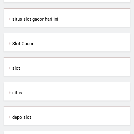
situs slot gacor hari ini
Slot Gacor
slot
situs
depo slot