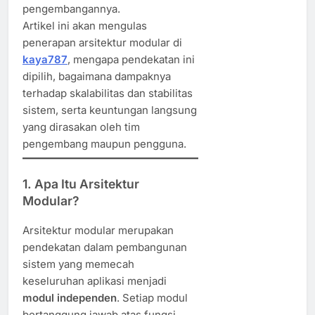
pengembangannya.
Artikel ini akan mengulas
penerapan arsitektur modular di
kaya787
, mengapa pendekatan ini
dipilih, bagaimana dampaknya
terhadap skalabilitas dan stabilitas
sistem, serta keuntungan langsung
yang dirasakan oleh tim
pengembang maupun pengguna.
1.
Apa Itu Arsitektur
Modular?
Arsitektur modular merupakan
pendekatan dalam pembangunan
sistem yang memecah
keseluruhan aplikasi menjadi
modul independen
. Setiap modul
bertanggung jawab atas fungsi