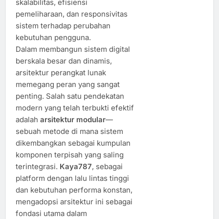
skalabilitas, efisiensi
pemeliharaan, dan responsivitas
sistem terhadap perubahan
kebutuhan pengguna.
Dalam membangun sistem digital
berskala besar dan dinamis,
arsitektur perangkat lunak
memegang peran yang sangat
penting. Salah satu pendekatan
modern yang telah terbukti efektif
adalah
arsitektur modular
—
sebuah metode di mana sistem
dikembangkan sebagai kumpulan
komponen terpisah yang saling
terintegrasi.
Kaya787
, sebagai
platform dengan lalu lintas tinggi
dan kebutuhan performa konstan,
mengadopsi arsitektur ini sebagai
fondasi utama dalam