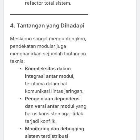
refactor total sistem.
4.
Tantangan yang Dihadapi
Meskipun sangat menguntungkan,
pendekatan modular juga
menghadirkan sejumlah tantangan
teknis:
Kompleksitas dalam
integrasi antar modul
,
terutama dalam hal
komunikasi lintas jaringan.
Pengelolaan dependensi
dan versi antar modul
yang
harus konsisten agar tidak
terjadi konflik.
Monitoring dan debugging
sistem terdistribusi