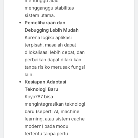
menunggu atau
mengganggu stabilitas
sistem utama.
Pemeliharaan dan
Debugging Lebih Mudah
Karena logika aplikasi
terpisah, masalah dapat
dilokalisasi lebih cepat, dan
perbaikan dapat dilakukan
tanpa risiko merusak fungsi
lain.
Kesiapan Adaptasi
Teknologi Baru
Kaya787 bisa
mengintegrasikan teknologi
baru (seperti AI, machine
learning, atau sistem cache
modern) pada modul
tertentu tanpa perlu