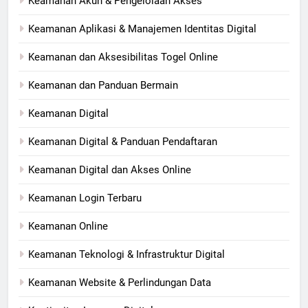
Keamanan Akun & Pengelolaan Akses
Keamanan Aplikasi & Manajemen Identitas Digital
Keamanan dan Aksesibilitas Togel Online
Keamanan dan Panduan Bermain
Keamanan Digital
Keamanan Digital & Panduan Pendaftaran
Keamanan Digital dan Akses Online
Keamanan Login Terbaru
Keamanan Online
Keamanan Teknologi & Infrastruktur Digital
Keamanan Website & Perlindungan Data