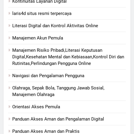
Kontinuitas Layanan Digital
laris4d situs resmi terpercaya
Literasi Digital dan Kontrol Aktivitas Online
Manajemen Akun Pemula
Manajemen Risiko Pribadi,Literasi Keputusan
Digital,Kesehatan Mental dan Kebiasaan,Kontrol Diri dan
Rutinitas,Perlindungan Pengguna Online
Navigasi dan Pengalaman Pengguna
Olahraga, Sepak Bola, Tanggung Jawab Sosial,
Manajemen Olahraga
Orientasi Akses Pemula
Panduan Akses Aman dan Pengalaman Digital
Panduan Akses Aman dan Praktis