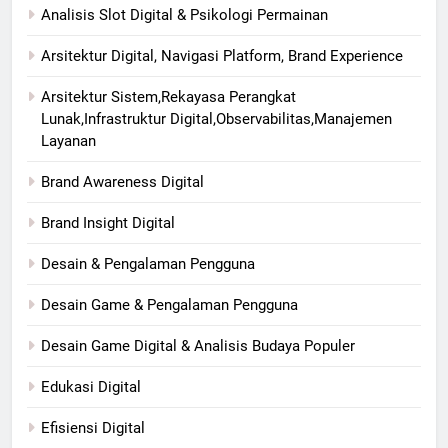
Analisis Slot Digital & Psikologi Permainan
Arsitektur Digital, Navigasi Platform, Brand Experience
Arsitektur Sistem,Rekayasa Perangkat
Lunak,Infrastruktur Digital,Observabilitas,Manajemen
Layanan
Brand Awareness Digital
Brand Insight Digital
Desain & Pengalaman Pengguna
Desain Game & Pengalaman Pengguna
Desain Game Digital & Analisis Budaya Populer
Edukasi Digital
Efisiensi Digital