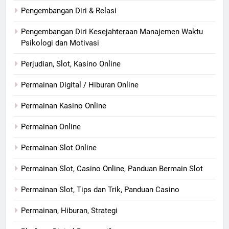
Pengembangan Diri & Relasi
Pengembangan Diri Kesejahteraan Manajemen Waktu
Psikologi dan Motivasi
Perjudian, Slot, Kasino Online
Permainan Digital / Hiburan Online
Permainan Kasino Online
Permainan Online
Permainan Slot Online
Permainan Slot, Casino Online, Panduan Bermain Slot
Permainan Slot, Tips dan Trik, Panduan Casino
Permainan, Hiburan, Strategi