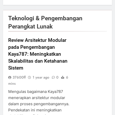
Teknologi & Pengembangan
Perangkat Lunak
Review Arsitektur Modular
pada Pengembangan
Kaya787: Meningkatkan
Skalabilitas dan Ketahanan
Sistem
37600ff
1 year ago
0
6
mins
Mengulas bagaimana Kaya787
menerapkan arsitektur modular
dalam proses pengembangannya.
Pendekatan ini meningkatkan