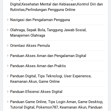
Digital,Kesehatan Mental dan Kebiasaan,Kontrol Diri dan
Rutinitas,Perlindungan Pengguna Online
Navigasi dan Pengalaman Pengguna
Olahraga, Sepak Bola, Tanggung Jawab Sosial,
Manajemen Olahraga
Orientasi Akses Pemula
Panduan Akses Aman dan Pengalaman Digital
Panduan Akses Aman dan Praktis
Panduan Digital, Tips Teknologi, User Experience,
Keamanan Akun, Game Online
Panduan Efisiensi Akses Digital
Panduan Game Online, Tips Login Aman, Game Desktop,
Tutorial Digital, Pokemon787, Keamanan Akun, Panduan