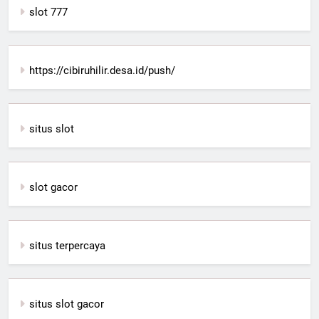
slot 777
https://cibiruhilir.desa.id/push/
situs slot
slot gacor
situs terpercaya
situs slot gacor