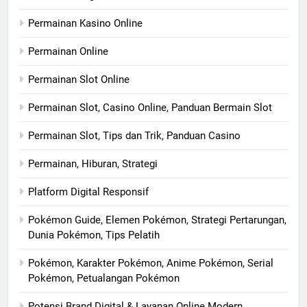
Permainan Kasino Online
Permainan Online
Permainan Slot Online
Permainan Slot, Casino Online, Panduan Bermain Slot
Permainan Slot, Tips dan Trik, Panduan Casino
Permainan, Hiburan, Strategi
Platform Digital Responsif
Pokémon Guide, Elemen Pokémon, Strategi Pertarungan,
Dunia Pokémon, Tips Pelatih
Pokémon, Karakter Pokémon, Anime Pokémon, Serial
Pokémon, Petualangan Pokémon
Potensi Brand Digital & Layanan Online Modern