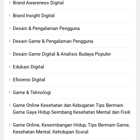
Brand Awareness Digital
Brand Insight Digital
Desain & Pengalaman Pengguna
Desain Game & Pengalaman Pengguna
Desain Game Digital & Analisis Budaya Populer
Edukasi Digital
Efisiensi Digital
Game & Teknologi
Game Online Kesehatan dan Kebugaran Tips Bermain
Game Gaya Hidup Seimbang Kesehatan Mental dan Fisik
Game Online, Keseimbangan Hidup, Tips Bermain Game,
Kesehatan Mental, Kehidupan Sosial