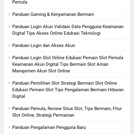
Pemula
Panduan Gaming & Kenyamanan Bermain
Panduan Login Akun Validasi Data Pengguna Keamanan
Digital Tips Akses Online Edukasi Teknologi
Panduan Login dan Akses Akun
Panduan Login Slot Online Edukasi Pemain Slot Pemula
Keamanan Akun Digital Tips Bermain Slot Aman
Manajemen Akun Slot Online
Panduan Pemilihan Slot Strategi Bermain Slot Online
Edukasi Pemain Slot Tips Pengalaman Bermain Hiburan
Digital
Panduan Pemula, Review Situs Slot, Tips Bermain, Fitur
Slot Online, Strategi Permainan
Panduan Pengalaman Pengguna Baru