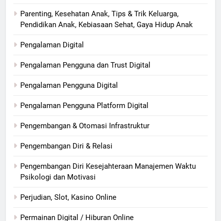
Parenting, Kesehatan Anak, Tips & Trik Keluarga,
Pendidikan Anak, Kebiasaan Sehat, Gaya Hidup Anak
Pengalaman Digital
Pengalaman Pengguna dan Trust Digital
Pengalaman Pengguna Digital
Pengalaman Pengguna Platform Digital
Pengembangan & Otomasi Infrastruktur
Pengembangan Diri & Relasi
Pengembangan Diri Kesejahteraan Manajemen Waktu
Psikologi dan Motivasi
Perjudian, Slot, Kasino Online
Permainan Digital / Hiburan Online