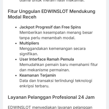
utama untuk meraih hasil maksimal.
Fitur Unggulan EDWINSLOT Mendukung
Modal Receh
Jackpot Progresif dan Free Spins
Memberikan kesempatan menang besar
tanpa perlu menambah modal.
Multipliers
Menggandakan kemenangan secara
signifikan.
User Interface Ramah Pemula
Memudahkan pemain baru memahami fitur
dan mekanisme permainan.
Keamanan Terjamin
Data dan transaksi terlindungi teknologi
enkripsi terbaru.
Layanan Pelanggan Profesional 24 Jam
EDWINSLOT menyediakan layanan pelanggan