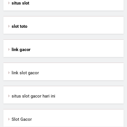
situs slot
slot toto
link gacor
link slot gacor
situs slot gacor hari ini
Slot Gacor