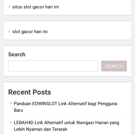
situs slot gacor hari ini
slot gacor hari ini
Search
SEARCH
Recent Posts
Panduan EDWINSLOT Link Alternatif bagi Pengguna
Baru
LEBAH4D Link Alternatif untuk Navigasi Harian yang
Lebih Nyaman dan Terarah