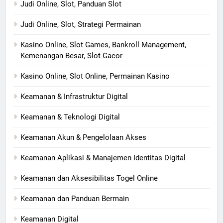
Judi Online, Slot, Panduan Slot
Judi Online, Slot, Strategi Permainan
Kasino Online, Slot Games, Bankroll Management,
Kemenangan Besar, Slot Gacor
Kasino Online, Slot Online, Permainan Kasino
Keamanan & Infrastruktur Digital
Keamanan & Teknologi Digital
Keamanan Akun & Pengelolaan Akses
Keamanan Aplikasi & Manajemen Identitas Digital
Keamanan dan Aksesibilitas Togel Online
Keamanan dan Panduan Bermain
Keamanan Digital