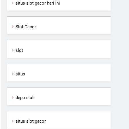
situs slot gacor hari ini
Slot Gacor
slot
situs
depo slot
situs slot gacor