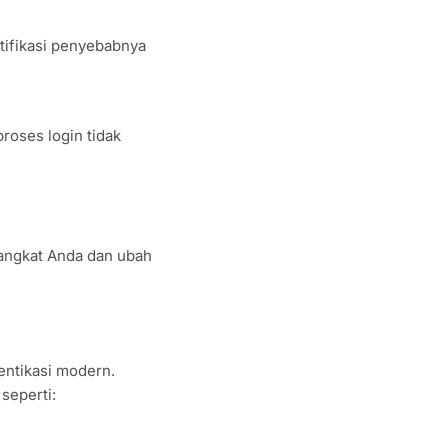
tifikasi penyebabnya
roses login tidak
rangkat Anda dan ubah
entikasi modern.
seperti: