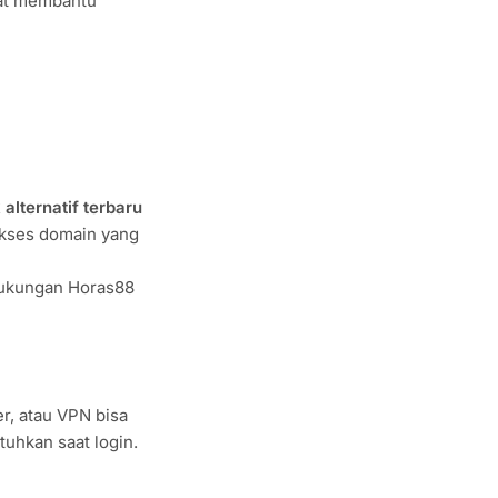
pat membantu
 alternatif terbaru
gakses domain yang
 dukungan Horas88
er, atau VPN bisa
uhkan saat login.