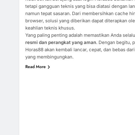
tetapi gangguan teknis yang bisa diatasi dengan l
namun tepat sasaran. Dari membersihkan cache h
browser, solusi yang diberikan dapat diterapkan ole
keahlian teknis khusus.
Yang paling penting adalah memastikan Anda sel
resmi dan perangkat yang aman
. Dengan begitu, 
Horas88 akan kembali lancar, cepat, dan bebas dar
yang membingungkan.
Read More