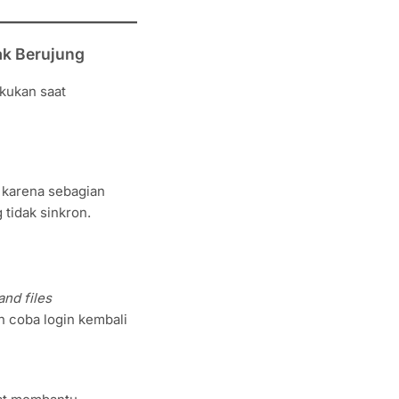
ak Berujung
akukan saat
f karena sebagian
 tidak sinkron.
nd files
an coba login kembali