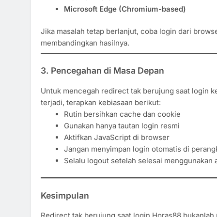
Microsoft Edge (Chromium-based)
Jika masalah tetap berlanjut, coba login dari browse
membandingkan hasilnya.
3.
Pencegahan di Masa Depan
Untuk mencegah redirect tak berujung saat login 
terjadi, terapkan kebiasaan berikut:
Rutin bersihkan cache dan cookie
Gunakan hanya tautan login resmi
Aktifkan JavaScript di browser
Jangan menyimpan login otomatis di perangk
Selalu logout setelah selesai menggunakan 
Kesimpulan
Redirect tak berujung saat login Horas88 bukanla