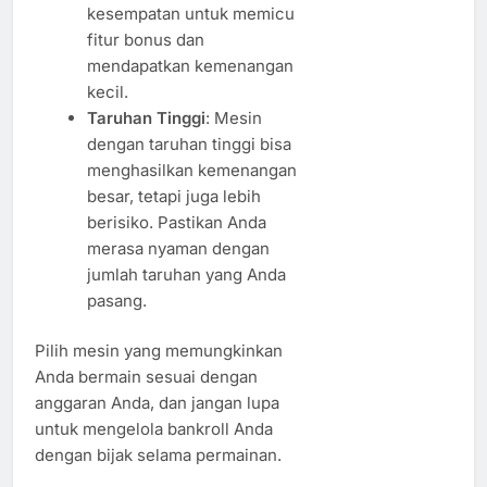
kesempatan untuk memicu
fitur bonus dan
mendapatkan kemenangan
kecil.
Taruhan Tinggi
: Mesin
dengan taruhan tinggi bisa
menghasilkan kemenangan
besar, tetapi juga lebih
berisiko. Pastikan Anda
merasa nyaman dengan
jumlah taruhan yang Anda
pasang.
Pilih mesin yang memungkinkan
Anda bermain sesuai dengan
anggaran Anda, dan jangan lupa
untuk mengelola bankroll Anda
dengan bijak selama permainan.