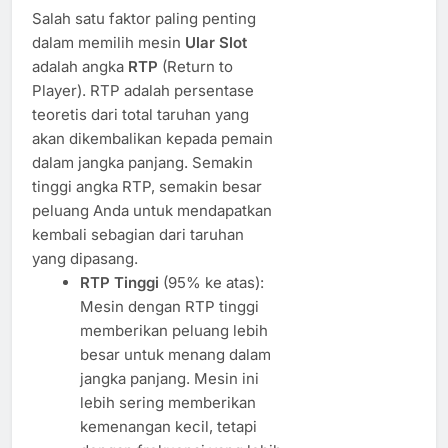
Salah satu faktor paling penting
dalam memilih mesin
Ular Slot
adalah angka
RTP
(Return to
Player). RTP adalah persentase
teoretis dari total taruhan yang
akan dikembalikan kepada pemain
dalam jangka panjang. Semakin
tinggi angka RTP, semakin besar
peluang Anda untuk mendapatkan
kembali sebagian dari taruhan
yang dipasang.
RTP Tinggi
(95% ke atas):
Mesin dengan RTP tinggi
memberikan peluang lebih
besar untuk menang dalam
jangka panjang. Mesin ini
lebih sering memberikan
kemenangan kecil, tetapi