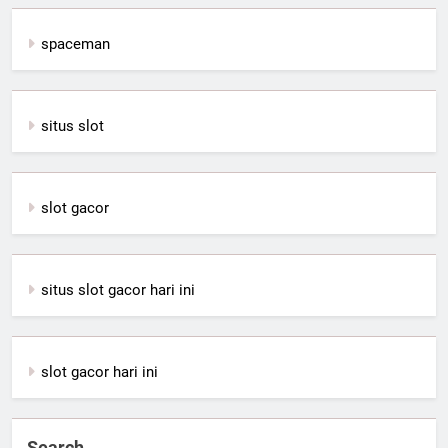
spaceman
situs slot
slot gacor
situs slot gacor hari ini
slot gacor hari ini
Search