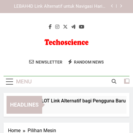
Skip
Panduan Memahami Peran KAYA787 Alternatif
to
dalam Menjaga Akses Tetap Konsisten
content
Cara Memaksimalkan Pengalaman Pengguna
saat Membuka LEBAH4D
Panduan EDWINSLOT Link Alternatif bagi
Pengguna Baru
LEBAH4D Link Alternatif untuk Navigasi Harian
yang Lebih Nyaman dan Terarah
Tech Teachers
Sumber Informasi Dan Tips Bagi Guru
Panduan Memahami Peran KAYA787 Alternatif
NEWSLETTER
RANDOM NEWS
dalam Menjaga Akses Tetap Konsisten
Log
Teknologi Di Tech Teachers Log. Untuk
Cara Memaksimalkan Pengalaman Pengguna
Pembelajaran Yang Lebih Baik.
saat Membuka LEBAH4D
MENU
nduan EDWINSLOT Link Alternatif bagi Pengguna Baru
HEADLINES
Weeks Ago
Home
Pilihan Mesin