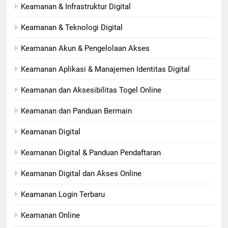
Keamanan & Infrastruktur Digital
Keamanan & Teknologi Digital
Keamanan Akun & Pengelolaan Akses
Keamanan Aplikasi & Manajemen Identitas Digital
Keamanan dan Aksesibilitas Togel Online
Keamanan dan Panduan Bermain
Keamanan Digital
Keamanan Digital & Panduan Pendaftaran
Keamanan Digital dan Akses Online
Keamanan Login Terbaru
Keamanan Online