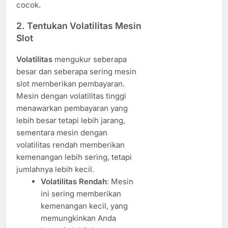
cocok.
2. Tentukan Volatilitas Mesin
Slot
Volatilitas
mengukur seberapa
besar dan seberapa sering mesin
slot memberikan pembayaran.
Mesin dengan volatilitas tinggi
menawarkan pembayaran yang
lebih besar tetapi lebih jarang,
sementara mesin dengan
volatilitas rendah memberikan
kemenangan lebih sering, tetapi
jumlahnya lebih kecil.
Volatilitas Rendah
: Mesin
ini sering memberikan
kemenangan kecil, yang
memungkinkan Anda