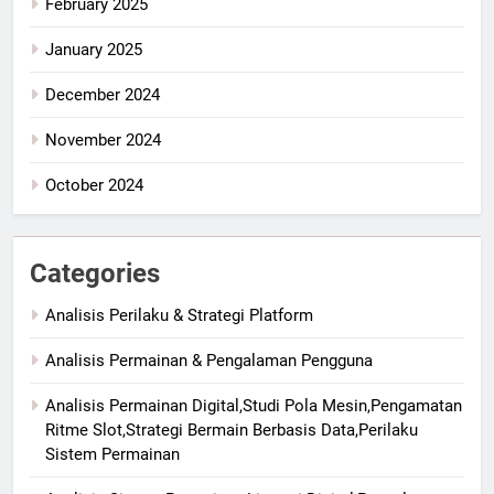
February 2025
January 2025
December 2024
November 2024
October 2024
Categories
Analisis Perilaku & Strategi Platform
Analisis Permainan & Pengalaman Pengguna
Analisis Permainan Digital,Studi Pola Mesin,Pengamatan
Ritme Slot,Strategi Bermain Berbasis Data,Perilaku
Sistem Permainan