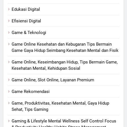
Edukasi Digital
Efisiensi Digital
Game & Teknologi
Game Online Kesehatan dan Kebugaran Tips Bermain
Game Gaya Hidup Seimbang Kesehatan Mental dan Fisik
Game Online, Keseimbangan Hidup, Tips Bermain Game,
Kesehatan Mental, Kehidupan Sosial
Game Online, Slot Online, Layanan Premium
Game Rekomendasi
Game, Produktivitas, Kesehatan Mental, Gaya Hidup
Sehat, Tips Gaming
Gaming & Lifestyle Mental Wellness Self Control Focus