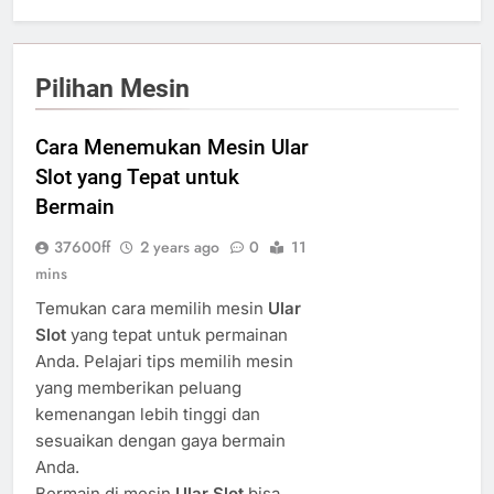
Pilihan Mesin
Cara Menemukan Mesin Ular
Slot yang Tepat untuk
Bermain
37600ff
2 years ago
0
11
mins
Temukan cara memilih mesin
Ular
Slot
yang tepat untuk permainan
Anda. Pelajari tips memilih mesin
yang memberikan peluang
kemenangan lebih tinggi dan
sesuaikan dengan gaya bermain
Anda.
Bermain di mesin
Ular Slot
bisa