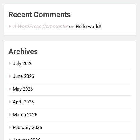
Recent Comments
A WordPress Commenter
on
Hello world!
Archives
July 2026
June 2026
May 2026
April 2026
March 2026
February 2026