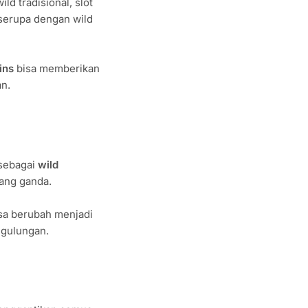
ld tradisional, slot
serupa dengan wild
ins
bisa memberikan
n.
sebagai
wild
ang ganda.
isa berubah menjadi
 gulungan.