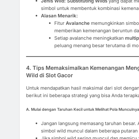
Jenis Wild:
Substituting Wilds
yang dapat m
simbol untuk membentuk kombinasi kemena
Alasan Menarik:
Fitur
Avalanche
memungkinkan simbol 
memberikan kemenangan beruntun dala
Setiap avalanche meningkatkan
multip
peluang menang besar terutama di m
4. Tips Memaksimalkan Kemenangan Men
Wild di Slot Gacor
Untuk mendapatkan hasil maksimal dari slot dengan 
berikut ini beberapa strategi yang bisa Anda terapk
A. Mulai dengan Taruhan Kecil untuk Melihat Pola Munculnya
Jangan langsung memasang taruhan besar. A
simbol wild muncul dalam beberapa putaran 
Jika simbol wild sering muncul dan memicu f