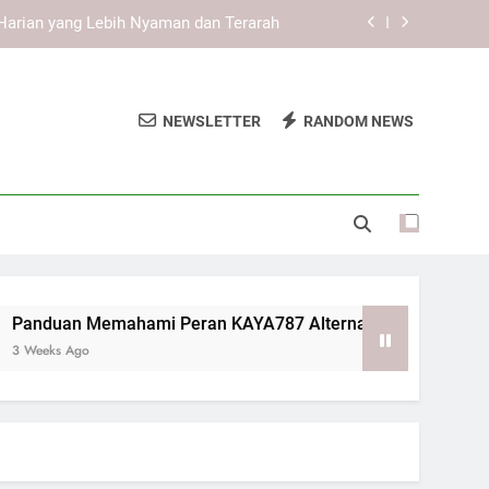
 Harian yang Lebih Nyaman dan Terarah
dalam Menjaga Akses Tetap Konsisten
an Pengguna saat Membuka LEBAH4D
NEWSLETTER
RANDOM NEWS
T Link Alternatif bagi Pengguna Baru
ntuk Pembelajaran Yang Lebih Baik.
 Harian yang Lebih Nyaman dan Terarah
dalam Menjaga Akses Tetap Konsisten
an Pengguna saat Membuka LEBAH4D
emahami Peran KAYA787 Alternatif dalam Menjaga Akses Te