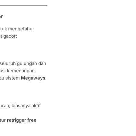
or
ntuk mengetahui
t gacor:
 seluruh gulungan dan
asi kemenangan.
au sistem
Megaways
.
ran, biasanya aktif
tur
retrigger free