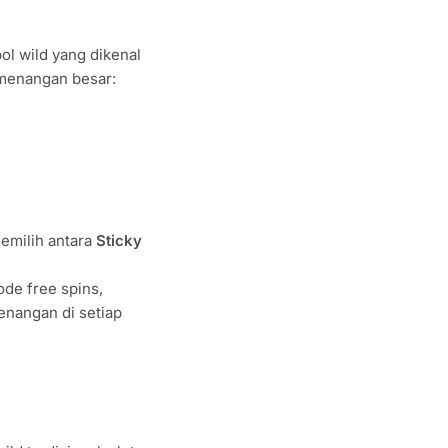
ol wild yang dikenal
menangan besar:
memilih antara
Sticky
ode free spins,
nangan di setiap