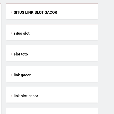
SITUS LINK SLOT GACOR
situs slot
slot toto
link gacor
link slot gacor