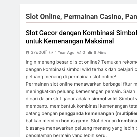
Slot Online, Permainan Casino, Pa
Slot Gacor dengan Kombinasi Simbol
untuk Kemenangan Maksimal
37600ff
1 Year Ago
0
8 Mins
Ingin menang besar di slot online? Temukan rekom
dengan kombinasi simbol wild terbaik dan pelajari
peluang menang di permainan slot online!
Permainan slot online menawarkan berbagai fitur m
meningkatkan peluang kemenangan pemain. Salah sa
dicari dalam slot gacor adalah
simbol wild
. Simbol 
membantu membentuk kombinasi kemenangan tetapi
datang dengan
pengganda kemenangan (multiplie
bahkan memicu
bonus game
. Slot dengan
kombinas
biasanya menawarkan peluang menang yang lebih 
pengalaman bermain yang lebih seru.