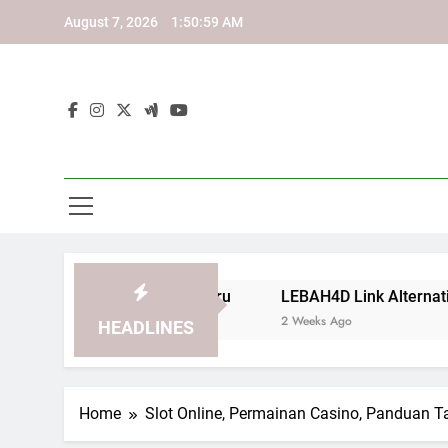
Skip
August 7, 2026
1:51:00 AM
to
content
Tec
Sumber Inf
 bagi Pengguna Baru
LEBAH4D Link Alternatif untuk Nav
2 Weeks Ago
HEADLINES
Home
Slot Online, Permainan Casino, Panduan T