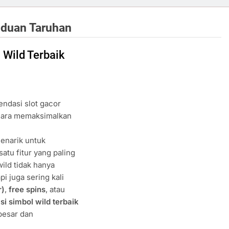
nduan Taruhan
 Wild Terbaik
endasi slot gacor
 cara memaksimalkan
enarik untuk
tu fitur yang paling
wild tidak hanya
 juga sering kali
r)
,
free spins
, atau
i simbol wild terbaik
besar dan