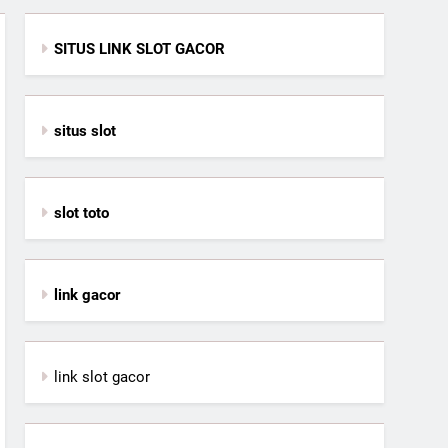
SITUS LINK SLOT GACOR
situs slot
slot toto
link gacor
link slot gacor