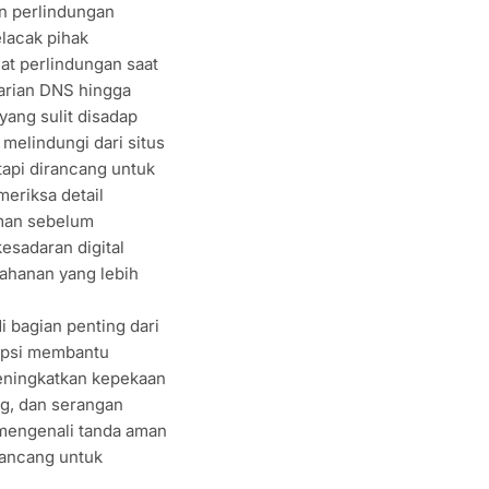
n perlindungan
lacak pihak
at perlindungan saat
arian DNS hingga
ang sulit disadap
melindungi dari situs
api dirancang untuk
meriksa detail
aman sebelum
esadaran digital
tahanan yang lebih
 bagian penting dari
ipsi membantu
meningkatkan kepekaan
ng, dan serangan
mengenali tanda aman
rancang untuk