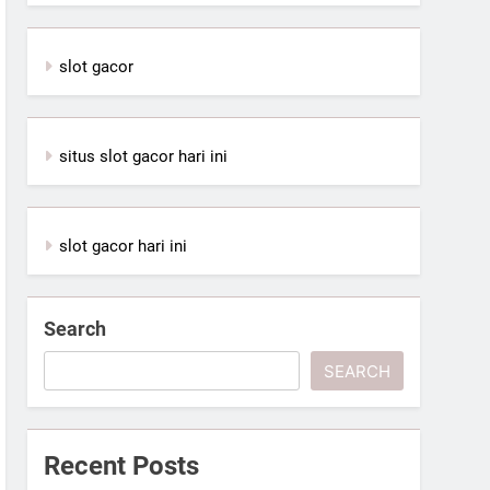
slot gacor
situs slot gacor hari ini
slot gacor hari ini
Search
SEARCH
Recent Posts