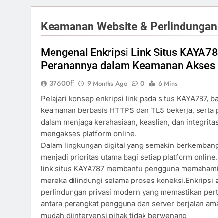
Keamanan Website & Perlindungan
Mengenal Enkripsi Link Situs KAYA7
Peranannya dalam Keamanan Akses D
37600ff
9 Months Ago
0
6 Mins
Pelajari konsep enkripsi link pada situs KAYA787, 
keamanan berbasis HTTPS dan TLS bekerja, serta p
dalam menjaga kerahasiaan, keaslian, dan integrita
mengakses platform online.
Dalam lingkungan digital yang semakin berkemban
menjadi prioritas utama bagi setiap platform onlin
link situs KAYA787 membantu pengguna memahami
mereka dilindungi selama proses koneksi.Enkripsi 
perlindungan privasi modern yang memastikan pert
antara perangkat pengguna dan server berjalan aman
mudah diintervensi pihak tidak berwenang