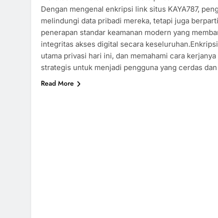
Dengan mengenal enkripsi link situs KAYA787, pe
melindungi data pribadi mereka, tetapi juga berpart
penerapan standar keamanan modern yang memba
integritas akses digital secara keseluruhan.Enkrips
utama privasi hari ini, dan memahami cara kerjanya
strategis untuk menjadi pengguna yang cerdas dan
Read More