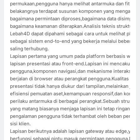
permukaan,pengguna hanya melihat antarmuka dan fitur,n
belakangnya terdapat susunan komponen yang mengatur
bagaimana permintaan diproses,bagaimana data disimpan,
bagaimana keamanan diterapkan.Analisis teknis struktur l
Lebah4D dapat dipahami sebagai cara untuk melihat platf
sebagai sistem end-to-end yang bekerja melalui beberapa 
saling terhubung.
Lapisan pertama yang umum pada platform berbasis web a
lapisan presentasi atau front-end.Lapisan ini mencakup a
pengguna,komponen navigasi,dan mekanisme interaksi ya
berjalan di browser atau perangkat pengguna.Kualitas lapi
presentasi tidak hanya diukur dari tampilan,melainkan juga 
efisiensi pemuatan aset,kemampuan responsif,dan konsist
perilaku antarmuka di berbagai perangkat.Sebuah struktur
yang matang biasanya menjaga lapisan ini tetap ringan aga
pengalaman pengguna tidak terhambat oleh beban pemros
sisi klien.
Lapisan berikutnya adalah lapisan gateway atau edge,yang
berfungsi sebagai pintu masuk permintaan pengguna.Di si