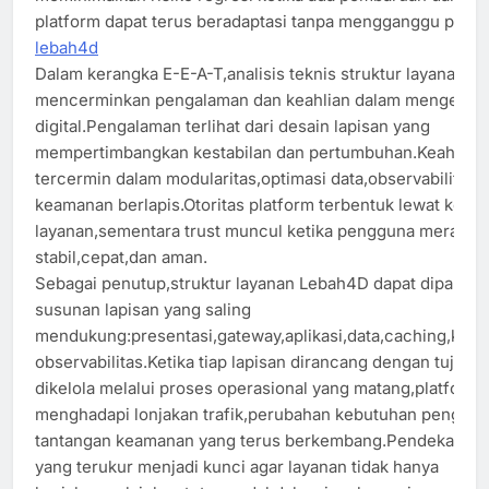
platform dapat terus beradaptasi tanpa mengganggu peng
lebah4d
Dalam kerangka E-E-A-T,analisis teknis struktur layanan
mencerminkan pengalaman dan keahlian dalam mengelola 
digital.Pengalaman terlihat dari desain lapisan yang
mempertimbangkan kestabilan dan pertumbuhan.Keahlian
tercermin dalam modularitas,optimasi data,observabilitas,
keamanan berlapis.Otoritas platform terbentuk lewat konsi
layanan,sementara trust muncul ketika pengguna merasak
stabil,cepat,dan aman.
Sebagai penutup,struktur layanan Lebah4D dapat dipahami
susunan lapisan yang saling
mendukung:presentasi,gateway,aplikasi,data,caching,kea
observabilitas.Ketika tiap lapisan dirancang dengan tujuan 
dikelola melalui proses operasional yang matang,platform l
menghadapi lonjakan trafik,perubahan kebutuhan penggu
tantangan keamanan yang terus berkembang.Pendekatan t
yang terukur menjadi kunci agar layanan tidak hanya