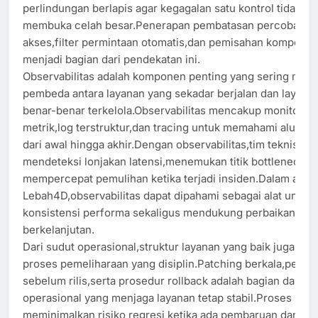
perlindungan berlapis agar kegagalan satu kontrol tidak l
membuka celah besar.Penerapan pembatasan percobaan
akses,filter permintaan otomatis,dan pemisahan komponen 
menjadi bagian dari pendekatan ini.
Observabilitas adalah komponen penting yang sering menj
pembeda antara layanan yang sekadar berjalan dan layana
benar-benar terkelola.Observabilitas mencakup monitorin
metrik,log terstruktur,dan tracing untuk memahami alur pe
dari awal hingga akhir.Dengan observabilitas,tim teknis da
mendeteksi lonjakan latensi,menemukan titik bottleneck,d
mempercepat pemulihan ketika terjadi insiden.Dalam analis
Lebah4D,observabilitas dapat dipahami sebagai alat untuk
konsistensi performa sekaligus mendukung perbaikan
berkelanjutan.
Dari sudut operasional,struktur layanan yang baik juga m
proses pemeliharaan yang disiplin.Patching berkala,pengu
sebelum rilis,serta prosedur rollback adalah bagian dari pr
operasional yang menjaga layanan tetap stabil.Proses ini
meminimalkan risiko regresi ketika ada pembaruan dan m