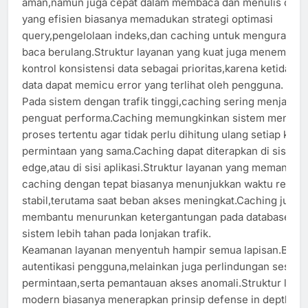
aman,namun juga cepat dalam membaca dan menulis data.
yang efisien biasanya memadukan strategi optimasi
query,pengelolaan indeks,dan caching untuk mengurangi 
baca berulang.Struktur layanan yang kuat juga menempatk
kontrol konsistensi data sebagai prioritas,karena ketidaks
data dapat memicu error yang terlihat oleh pengguna.
Pada sistem dengan trafik tinggi,caching sering menjadi
penguat performa.Caching memungkinkan sistem menyimp
proses tertentu agar tidak perlu dihitung ulang setiap kali 
permintaan yang sama.Caching dapat diterapkan di sisi klien
edge,atau di sisi aplikasi.Struktur layanan yang memanfaa
caching dengan tepat biasanya menunjukkan waktu respon
stabil,terutama saat beban akses meningkat.Caching juga
membantu menurunkan ketergantungan pada database se
sistem lebih tahan pada lonjakan trafik.
Keamanan layanan menyentuh hampir semua lapisan.Buka
autentikasi pengguna,melainkan juga perlindungan sesi,val
permintaan,serta pemantauan akses anomali.Struktur laya
modern biasanya menerapkan prinsip defense in depth,yai