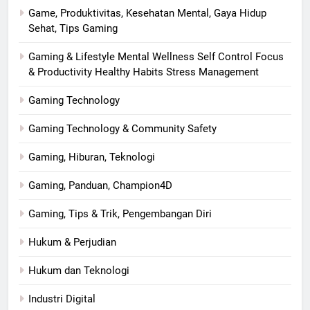
Game, Produktivitas, Kesehatan Mental, Gaya Hidup
Sehat, Tips Gaming
Gaming & Lifestyle Mental Wellness Self Control Focus
& Productivity Healthy Habits Stress Management
Gaming Technology
Gaming Technology & Community Safety
Gaming, Hiburan, Teknologi
Gaming, Panduan, Champion4D
Gaming, Tips & Trik, Pengembangan Diri
Hukum & Perjudian
Hukum dan Teknologi
Industri Digital