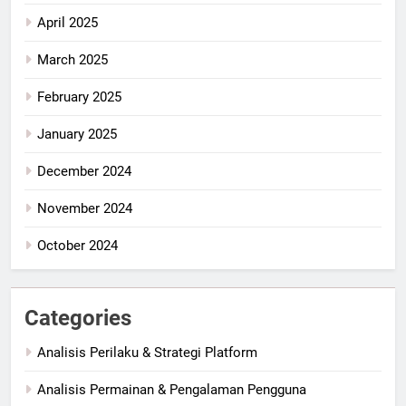
April 2025
March 2025
February 2025
January 2025
December 2024
November 2024
October 2024
Categories
Analisis Perilaku & Strategi Platform
Analisis Permainan & Pengalaman Pengguna