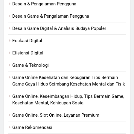
Desain & Pengalaman Pengguna
Desain Game & Pengalaman Pengguna
Desain Game Digital & Analisis Budaya Populer
Edukasi Digital
Efisiensi Digital
Game & Teknologi
Game Online Kesehatan dan Kebugaran Tips Bermain
Game Gaya Hidup Seimbang Kesehatan Mental dan Fisik
Game Online, Keseimbangan Hidup, Tips Bermain Game,
Kesehatan Mental, Kehidupan Sosial
Game Online, Slot Online, Layanan Premium
Game Rekomendasi