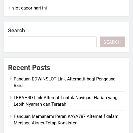
slot gacor hari ini
Search
SEARCH
Recent Posts
Panduan EDWINSLOT Link Alternatif bagi Pengguna
Baru
LEBAH4D Link Alternatif untuk Navigasi Harian yang
Lebih Nyaman dan Terarah
Panduan Memahami Peran KAYA787 Alternatif dalam
Menjaga Akses Tetap Konsisten