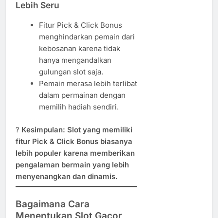
Lebih Seru
Fitur Pick & Click Bonus
menghindarkan pemain dari
kebosanan karena tidak
hanya mengandalkan
gulungan slot saja.
Pemain merasa lebih terlibat
dalam permainan dengan
memilih hadiah sendiri.
?
Kesimpulan:
Slot yang memiliki
fitur Pick & Click Bonus biasanya
lebih populer karena memberikan
pengalaman bermain yang lebih
menyenangkan dan dinamis.
Bagaimana Cara
Menentukan Slot Gacor