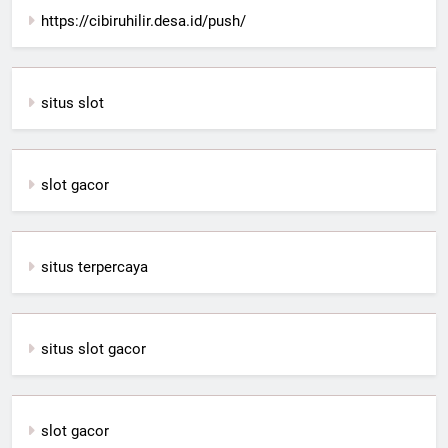
https://cibiruhilir.desa.id/push/
situs slot
slot gacor
situs terpercaya
situs slot gacor
slot gacor