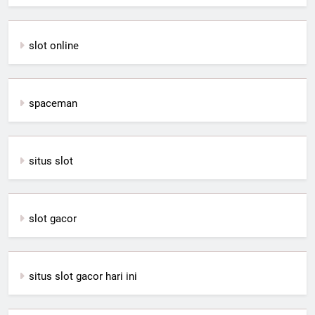
slot online
spaceman
situs slot
slot gacor
situs slot gacor hari ini