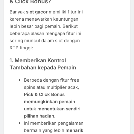
& Click Bonus?
Banyak
slot gacor
memiliki fitur ini
karena menawarkan keuntungan
lebih besar bagi pemain. Berikut
beberapa alasan mengapa fitur ini
sering muncul dalam slot dengan
RTP tinggi:
1. Memberikan Kontrol
Tambahan kepada Pemain
Berbeda dengan fitur free
spins atau multiplier acak,
Pick & Click Bonus
memungkinkan pemain
untuk menentukan sendiri
pilihan hadiah
.
Ini memberikan pengalaman
bermain yang lebih
menarik