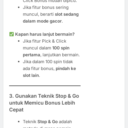
Click Bonus mudah dipicu.
Jika fitur bonus sering
muncul, berarti
slot sedang
dalam mode gacor
.
Kapan harus lanjut bermain?
Jika fitur Pick & Click
muncul dalam
100 spin
pertama
, lanjutkan bermain.
Jika dalam 100 spin tidak
ada fitur bonus,
pindah ke
slot lain
.
3. Gunakan Teknik Stop & Go
untuk Memicu Bonus Lebih
Cepat
Teknik
Stop & Go
adalah