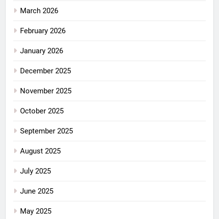
March 2026
February 2026
January 2026
December 2025
November 2025
October 2025
September 2025
August 2025
July 2025
June 2025
May 2025