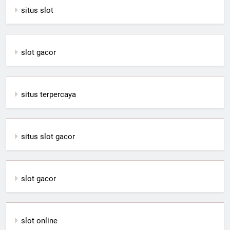
situs slot
slot gacor
situs terpercaya
situs slot gacor
slot gacor
slot online