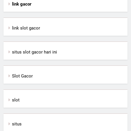
link gacor
link slot gacor
situs slot gacor hari ini
Slot Gacor
slot
situs