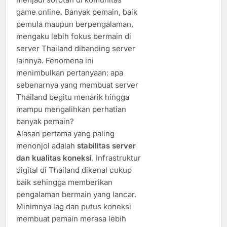
game online. Banyak pemain, baik
pemula maupun berpengalaman,
mengaku lebih fokus bermain di
server Thailand dibanding server
lainnya. Fenomena ini
menimbulkan pertanyaan: apa
sebenarnya yang membuat server
Thailand begitu menarik hingga
mampu mengalihkan perhatian
banyak pemain?
Alasan pertama yang paling
menonjol adalah
stabilitas server
dan kualitas koneksi
. Infrastruktur
digital di Thailand dikenal cukup
baik sehingga memberikan
pengalaman bermain yang lancar.
Minimnya lag dan putus koneksi
membuat pemain merasa lebih