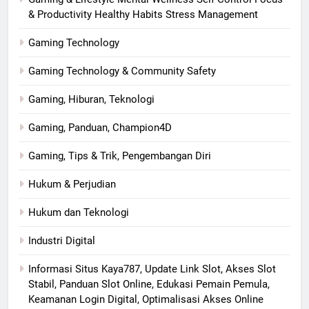
& Productivity Healthy Habits Stress Management
Gaming Technology
Gaming Technology & Community Safety
Gaming, Hiburan, Teknologi
Gaming, Panduan, Champion4D
Gaming, Tips & Trik, Pengembangan Diri
Hukum & Perjudian
Hukum dan Teknologi
Industri Digital
Informasi Situs Kaya787, Update Link Slot, Akses Slot
Stabil, Panduan Slot Online, Edukasi Pemain Pemula,
Keamanan Login Digital, Optimalisasi Akses Online