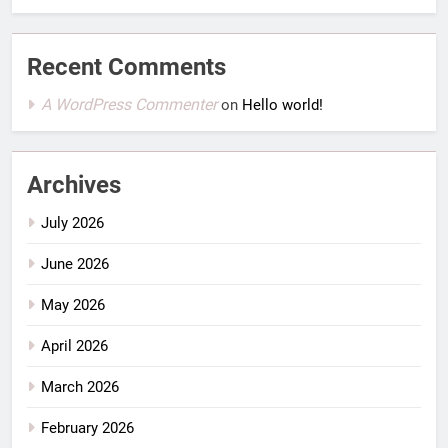
Recent Comments
A WordPress Commenter
on
Hello world!
Archives
July 2026
June 2026
May 2026
April 2026
March 2026
February 2026