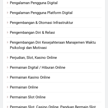
Pengalaman Pengguna Digital
Pengalaman Pengguna Platform Digital
Pengembangan & Otomasi Infrastruktur
Pengembangan Diri & Relasi
Pengembangan Diri Kesejahteraan Manajemen Waktu
Psikologi dan Motivasi
Perjudian, Slot, Kasino Online
Permainan Digital / Hiburan Online
Permainan Kasino Online
Permainan Online
Permainan Slot Online
Permainan Slot, Casino Online, Panduan Bermain Slot