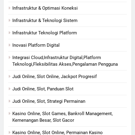
Infrastruktur & Optimasi Koneksi
Infrastruktur & Teknologi Sistem
Infrastruktur Teknologi Platform
Inovasi Platform Digital
Integrasi Cloud,Infrastruktur Digital,Platform
Teknologi,Fleksibilitas Akses,Pengalaman Pengguna
Judi Online, Slot Online, Jackpot Progresif
Judi Online, Slot, Panduan Slot
Judi Online, Slot, Strategi Permainan
Kasino Online, Slot Games, Bankroll Management,
Kemenangan Besar, Slot Gacor
Kasino Online, Slot Online, Permainan Kasino