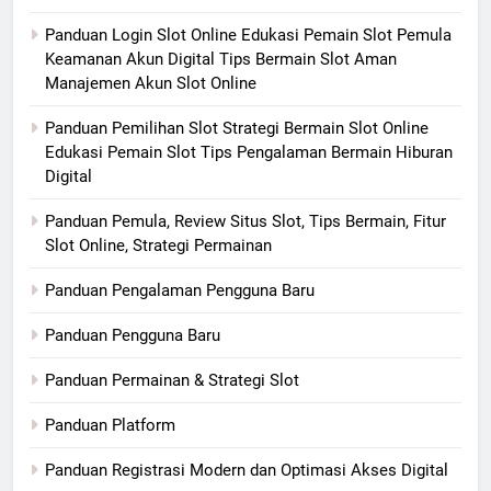
Panduan Login Slot Online Edukasi Pemain Slot Pemula
Keamanan Akun Digital Tips Bermain Slot Aman
Manajemen Akun Slot Online
Panduan Pemilihan Slot Strategi Bermain Slot Online
Edukasi Pemain Slot Tips Pengalaman Bermain Hiburan
Digital
Panduan Pemula, Review Situs Slot, Tips Bermain, Fitur
Slot Online, Strategi Permainan
Panduan Pengalaman Pengguna Baru
Panduan Pengguna Baru
Panduan Permainan & Strategi Slot
Panduan Platform
Panduan Registrasi Modern dan Optimasi Akses Digital