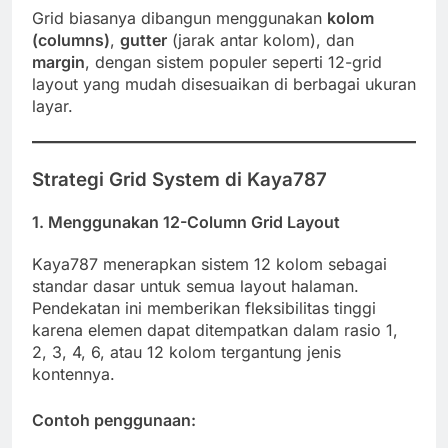
Grid biasanya dibangun menggunakan
kolom
(columns)
,
gutter
(jarak antar kolom), dan
margin
, dengan sistem populer seperti 12-grid
layout yang mudah disesuaikan di berbagai ukuran
layar.
Strategi Grid System di Kaya787
1.
Menggunakan 12-Column Grid Layout
Kaya787 menerapkan sistem 12 kolom sebagai
standar dasar untuk semua layout halaman.
Pendekatan ini memberikan fleksibilitas tinggi
karena elemen dapat ditempatkan dalam rasio 1,
2, 3, 4, 6, atau 12 kolom tergantung jenis
kontennya.
Contoh penggunaan: