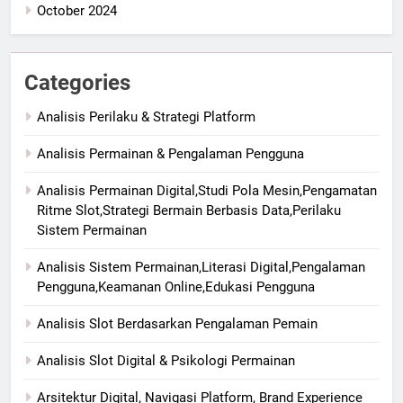
October 2024
Categories
Analisis Perilaku & Strategi Platform
Analisis Permainan & Pengalaman Pengguna
Analisis Permainan Digital,Studi Pola Mesin,Pengamatan
Ritme Slot,Strategi Bermain Berbasis Data,Perilaku
Sistem Permainan
Analisis Sistem Permainan,Literasi Digital,Pengalaman
Pengguna,Keamanan Online,Edukasi Pengguna
Analisis Slot Berdasarkan Pengalaman Pemain
Analisis Slot Digital & Psikologi Permainan
Arsitektur Digital, Navigasi Platform, Brand Experience