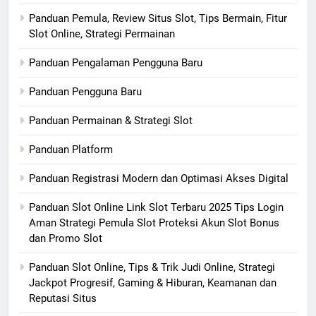
Panduan Pemula, Review Situs Slot, Tips Bermain, Fitur
Slot Online, Strategi Permainan
Panduan Pengalaman Pengguna Baru
Panduan Pengguna Baru
Panduan Permainan & Strategi Slot
Panduan Platform
Panduan Registrasi Modern dan Optimasi Akses Digital
Panduan Slot Online Link Slot Terbaru 2025 Tips Login
Aman Strategi Pemula Slot Proteksi Akun Slot Bonus
dan Promo Slot
Panduan Slot Online, Tips & Trik Judi Online, Strategi
Jackpot Progresif, Gaming & Hiburan, Keamanan dan
Reputasi Situs