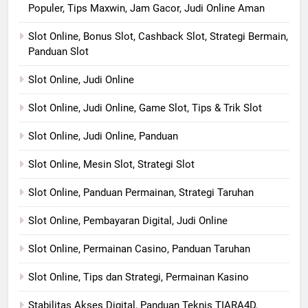
Populer, Tips Maxwin, Jam Gacor, Judi Online Aman
Slot Online, Bonus Slot, Cashback Slot, Strategi Bermain,
Panduan Slot
Slot Online, Judi Online
Slot Online, Judi Online, Game Slot, Tips & Trik Slot
Slot Online, Judi Online, Panduan
Slot Online, Mesin Slot, Strategi Slot
Slot Online, Panduan Permainan, Strategi Taruhan
Slot Online, Pembayaran Digital, Judi Online
Slot Online, Permainan Casino, Panduan Taruhan
Slot Online, Tips dan Strategi, Permainan Kasino
Stabilitas Akses Digital, Panduan Teknis TIARA4D,