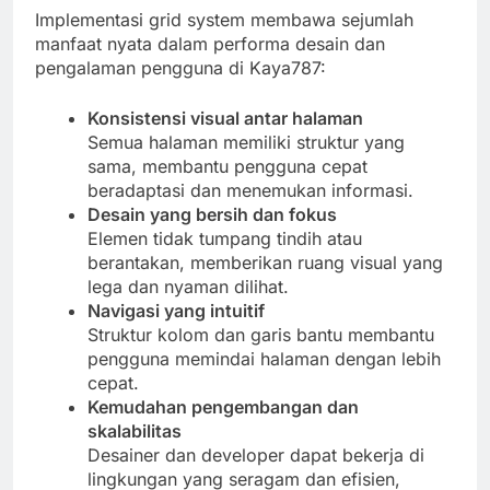
Implementasi grid system membawa sejumlah
manfaat nyata dalam performa desain dan
pengalaman pengguna di Kaya787:
Konsistensi visual antar halaman
Semua halaman memiliki struktur yang
sama, membantu pengguna cepat
beradaptasi dan menemukan informasi.
Desain yang bersih dan fokus
Elemen tidak tumpang tindih atau
berantakan, memberikan ruang visual yang
lega dan nyaman dilihat.
Navigasi yang intuitif
Struktur kolom dan garis bantu membantu
pengguna memindai halaman dengan lebih
cepat.
Kemudahan pengembangan dan
skalabilitas
Desainer dan developer dapat bekerja di
lingkungan yang seragam dan efisien,