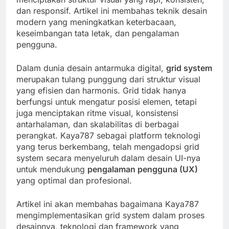
dan responsif. Artikel ini membahas teknik desain
modern yang meningkatkan keterbacaan,
keseimbangan tata letak, dan pengalaman
pengguna.
Dalam dunia desain antarmuka digital,
grid system
merupakan tulang punggung dari struktur visual
yang efisien dan harmonis. Grid tidak hanya
berfungsi untuk mengatur posisi elemen, tetapi
juga menciptakan ritme visual, konsistensi
antarhalaman, dan skalabilitas di berbagai
perangkat. Kaya787 sebagai platform teknologi
yang terus berkembang, telah mengadopsi grid
system secara menyeluruh dalam desain UI-nya
untuk mendukung
pengalaman pengguna (UX)
yang optimal dan profesional.
Artikel ini akan membahas bagaimana Kaya787
mengimplementasikan grid system dalam proses
desainnya, teknologi dan framework yang