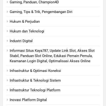
Gaming, Panduan, Champion4D
Gaming, Tips & Trik, Pengembangan Diri
Hukum & Perjudian
Hukum dan Teknologi
Industri Digital
Informasi Situs Kaya787, Update Link Slot, Akses Slot
Stabil, Panduan Slot Online, Edukasi Pemain Pemula,
Keamanan Login Digital, Optimalisasi Akses Online
Infrastruktur & Optimasi Koneksi
Infrastruktur & Teknologi Sistem
Infrastruktur Teknologi Platform
Inovasi Platform Digital