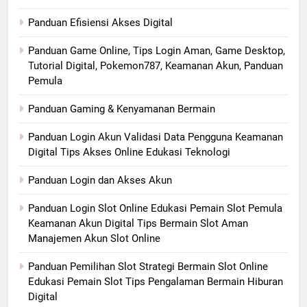
Panduan Efisiensi Akses Digital
Panduan Game Online, Tips Login Aman, Game Desktop,
Tutorial Digital, Pokemon787, Keamanan Akun, Panduan
Pemula
Panduan Gaming & Kenyamanan Bermain
Panduan Login Akun Validasi Data Pengguna Keamanan
Digital Tips Akses Online Edukasi Teknologi
Panduan Login dan Akses Akun
Panduan Login Slot Online Edukasi Pemain Slot Pemula
Keamanan Akun Digital Tips Bermain Slot Aman
Manajemen Akun Slot Online
Panduan Pemilihan Slot Strategi Bermain Slot Online
Edukasi Pemain Slot Tips Pengalaman Bermain Hiburan
Digital