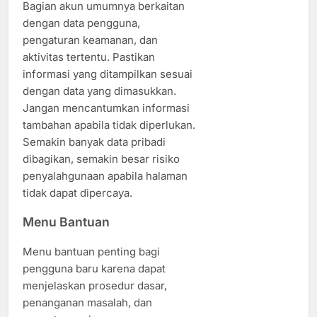
Bagian akun umumnya berkaitan
dengan data pengguna,
pengaturan keamanan, dan
aktivitas tertentu. Pastikan
informasi yang ditampilkan sesuai
dengan data yang dimasukkan.
Jangan mencantumkan informasi
tambahan apabila tidak diperlukan.
Semakin banyak data pribadi
dibagikan, semakin besar risiko
penyalahgunaan apabila halaman
tidak dapat dipercaya.
Menu Bantuan
Menu bantuan penting bagi
pengguna baru karena dapat
menjelaskan prosedur dasar,
penanganan masalah, dan