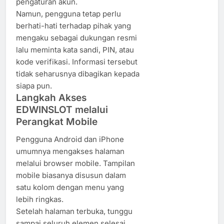
pengaturan akun.
Namun, pengguna tetap perlu
berhati-hati terhadap pihak yang
mengaku sebagai dukungan resmi
lalu meminta kata sandi, PIN, atau
kode verifikasi. Informasi tersebut
tidak seharusnya dibagikan kepada
siapa pun.
Langkah Akses
EDWINSLOT melalui
Perangkat Mobile
Pengguna Android dan iPhone
umumnya mengakses halaman
melalui browser mobile. Tampilan
mobile biasanya disusun dalam
satu kolom dengan menu yang
lebih ringkas.
Setelah halaman terbuka, tunggu
sampai seluruh elemen selesai