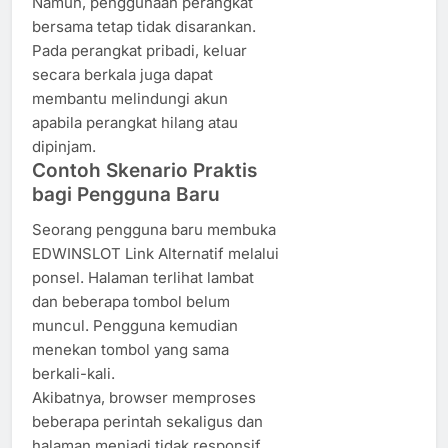
Namun, penggunaan perangkat
bersama tetap tidak disarankan.
Pada perangkat pribadi, keluar
secara berkala juga dapat
membantu melindungi akun
apabila perangkat hilang atau
dipinjam.
Contoh Skenario Praktis
bagi Pengguna Baru
Seorang pengguna baru membuka
EDWINSLOT Link Alternatif melalui
ponsel. Halaman terlihat lambat
dan beberapa tombol belum
muncul. Pengguna kemudian
menekan tombol yang sama
berkali-kali.
Akibatnya, browser memproses
beberapa perintah sekaligus dan
halaman menjadi tidak responsif.