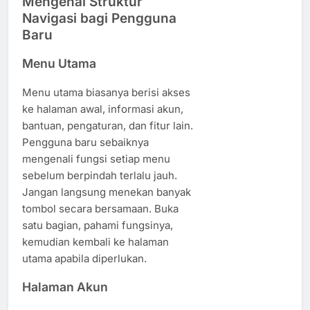
Mengenal Struktur
Navigasi bagi Pengguna
Baru
Menu Utama
Menu utama biasanya berisi akses
ke halaman awal, informasi akun,
bantuan, pengaturan, dan fitur lain.
Pengguna baru sebaiknya
mengenali fungsi setiap menu
sebelum berpindah terlalu jauh.
Jangan langsung menekan banyak
tombol secara bersamaan. Buka
satu bagian, pahami fungsinya,
kemudian kembali ke halaman
utama apabila diperlukan.
Halaman Akun