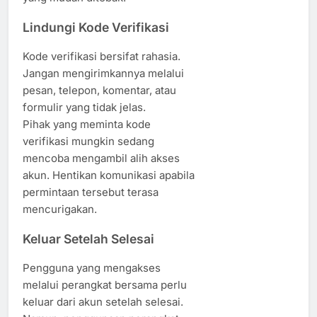
Lindungi Kode Verifikasi
Kode verifikasi bersifat rahasia.
Jangan mengirimkannya melalui
pesan, telepon, komentar, atau
formulir yang tidak jelas.
Pihak yang meminta kode
verifikasi mungkin sedang
mencoba mengambil alih akses
akun. Hentikan komunikasi apabila
permintaan tersebut terasa
mencurigakan.
Keluar Setelah Selesai
Pengguna yang mengakses
melalui perangkat bersama perlu
keluar dari akun setelah selesai.