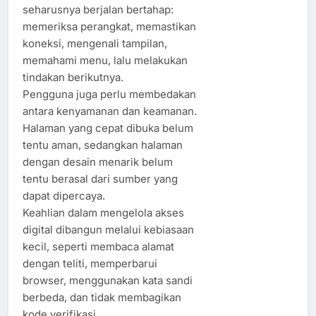
seharusnya berjalan bertahap:
memeriksa perangkat, memastikan
koneksi, mengenali tampilan,
memahami menu, lalu melakukan
tindakan berikutnya.
Pengguna juga perlu membedakan
antara kenyamanan dan keamanan.
Halaman yang cepat dibuka belum
tentu aman, sedangkan halaman
dengan desain menarik belum
tentu berasal dari sumber yang
dapat dipercaya.
Keahlian dalam mengelola akses
digital dibangun melalui kebiasaan
kecil, seperti membaca alamat
dengan teliti, memperbarui
browser, menggunakan kata sandi
berbeda, dan tidak membagikan
kode verifikasi.