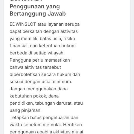
Penggunaan yang
Bertanggung Jawab
EDWINSLOT atau layanan serupa
dapat berkaitan dengan aktivitas
yang memiliki batas usia, risiko
finansial, dan ketentuan hukum
berbeda di setiap wilayah.
Pengguna perlu memastikan
bahwa aktivitas tersebut
diperbolehkan secara hukum dan
sesuai dengan usia minimum.
Jangan menggunakan dana
kebutuhan pokok, dana
pendidikan, tabungan darurat, atau
uang pinjaman.
Tetapkan batas pengeluaran dan
waktu sebelum memulai. Hentikan
penggunaan apabila aktivitas mulai