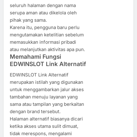
seluruh halaman dengan nama
serupa aman atau dikelola oleh
pihak yang sama.
Karena itu, pengguna baru perlu
mengutamakan ketelitian sebelum
memasukkan informasi pribadi
atau melanjutkan aktivitas apa pun.
Memahami Fungsi
EDWINSLOT Link Alternatif
EDWINSLOT Link Alternatif
merupakan istilah yang digunakan
untuk menggambarkan jalur akses
tambahan menuju layanan yang
sama atau tampilan yang berkaitan
dengan brand tersebut.
Halaman alternatif biasanya dicari
ketika akses utama sulit dimuat,
tidak merespons, mengalami