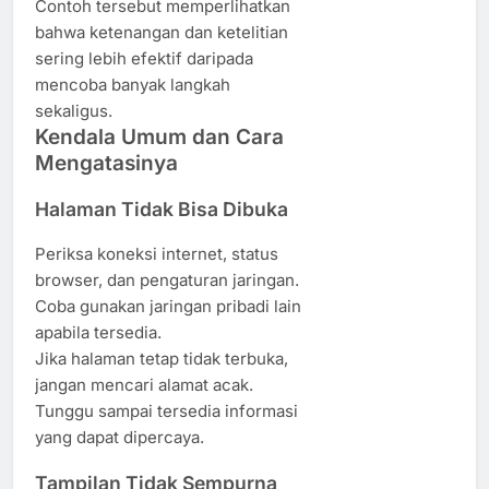
Contoh tersebut memperlihatkan
bahwa ketenangan dan ketelitian
sering lebih efektif daripada
mencoba banyak langkah
sekaligus.
Kendala Umum dan Cara
Mengatasinya
Halaman Tidak Bisa Dibuka
Periksa koneksi internet, status
browser, dan pengaturan jaringan.
Coba gunakan jaringan pribadi lain
apabila tersedia.
Jika halaman tetap tidak terbuka,
jangan mencari alamat acak.
Tunggu sampai tersedia informasi
yang dapat dipercaya.
Tampilan Tidak Sempurna