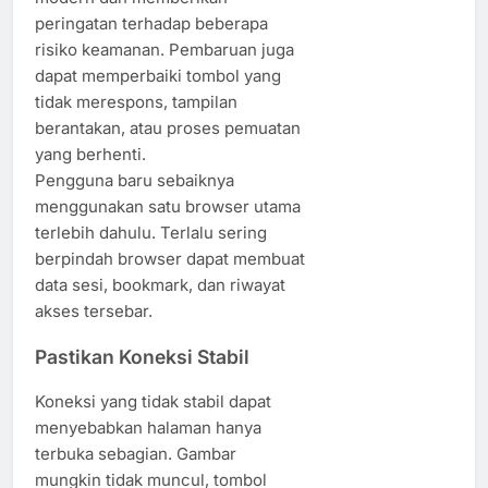
peringatan terhadap beberapa
risiko keamanan. Pembaruan juga
dapat memperbaiki tombol yang
tidak merespons, tampilan
berantakan, atau proses pemuatan
yang berhenti.
Pengguna baru sebaiknya
menggunakan satu browser utama
terlebih dahulu. Terlalu sering
berpindah browser dapat membuat
data sesi, bookmark, dan riwayat
akses tersebar.
Pastikan Koneksi Stabil
Koneksi yang tidak stabil dapat
menyebabkan halaman hanya
terbuka sebagian. Gambar
mungkin tidak muncul, tombol