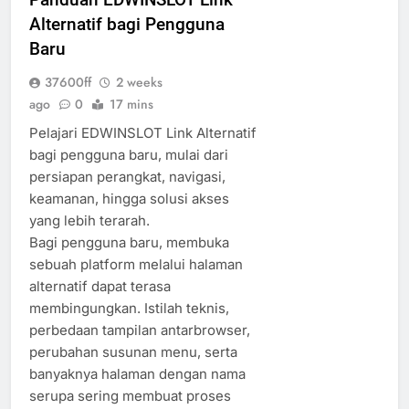
Alternatif bagi Pengguna
Baru
37600ff
2 weeks
ago
0
17 mins
Pelajari EDWINSLOT Link Alternatif
bagi pengguna baru, mulai dari
persiapan perangkat, navigasi,
keamanan, hingga solusi akses
yang lebih terarah.
Bagi pengguna baru, membuka
sebuah platform melalui halaman
alternatif dapat terasa
membingungkan. Istilah teknis,
perbedaan tampilan antarbrowser,
perubahan susunan menu, serta
banyaknya halaman dengan nama
serupa sering membuat proses