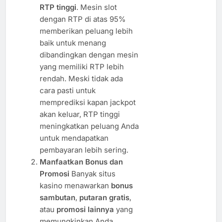
RTP tinggi
. Mesin slot
dengan RTP di atas 95%
memberikan peluang lebih
baik untuk menang
dibandingkan dengan mesin
yang memiliki RTP lebih
rendah. Meski tidak ada
cara pasti untuk
memprediksi kapan jackpot
akan keluar, RTP tinggi
meningkatkan peluang Anda
untuk mendapatkan
pembayaran lebih sering.
Manfaatkan Bonus dan
Promosi
Banyak situs
kasino menawarkan
bonus
sambutan
,
putaran gratis
,
atau
promosi lainnya
yang
memungkinkan Anda