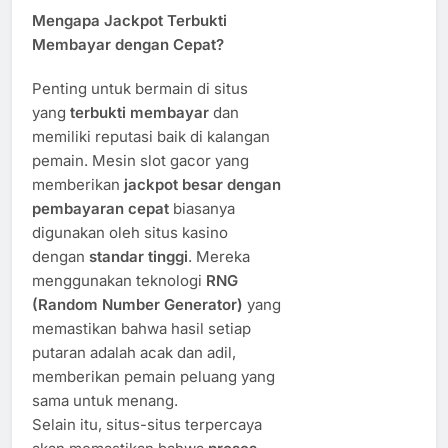
Mengapa Jackpot Terbukti
Membayar dengan Cepat?
Penting untuk bermain di situs
yang
terbukti membayar
dan
memiliki reputasi baik di kalangan
pemain. Mesin slot gacor yang
memberikan
jackpot besar dengan
pembayaran cepat
biasanya
digunakan oleh situs kasino
dengan
standar tinggi
. Mereka
menggunakan teknologi
RNG
(Random Number Generator)
yang
memastikan bahwa hasil setiap
putaran adalah acak dan adil,
memberikan pemain peluang yang
sama untuk menang.
Selain itu, situs-situs terpercaya