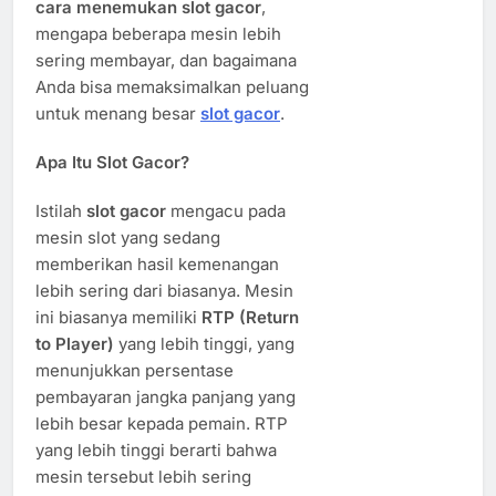
cara menemukan slot gacor
,
mengapa beberapa mesin lebih
sering membayar, dan bagaimana
Anda bisa memaksimalkan peluang
untuk menang besar
slot gacor
.
Apa Itu Slot Gacor?
Istilah
slot gacor
mengacu pada
mesin slot yang sedang
memberikan hasil kemenangan
lebih sering dari biasanya. Mesin
ini biasanya memiliki
RTP (Return
to Player)
yang lebih tinggi, yang
menunjukkan persentase
pembayaran jangka panjang yang
lebih besar kepada pemain. RTP
yang lebih tinggi berarti bahwa
mesin tersebut lebih sering