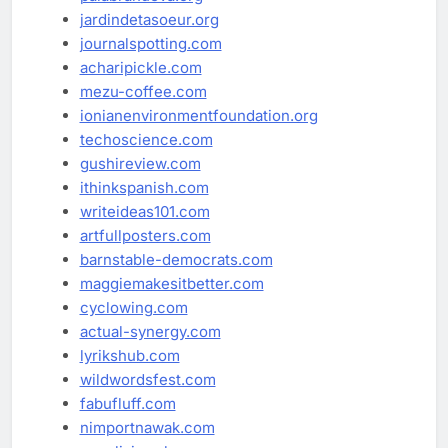
jardindetasoeur.org
journalspotting.com
acharipickle.com
mezu-coffee.com
ionianenvironmentfoundation.org
techoscience.com
gushireview.com
ithinkspanish.com
writeideas101.com
artfullposters.com
barnstable-democrats.com
maggiemakesitbetter.com
cyclowing.com
actual-synergy.com
lyrikshub.com
wildwordsfest.com
fabufluff.com
nimportnawak.com