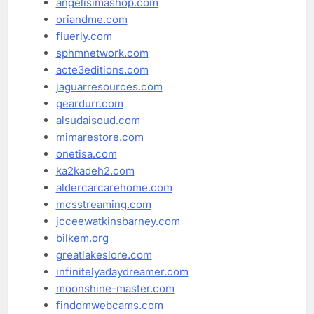
angelisimashop.com
oriandme.com
fluerly.com
sphmnetwork.com
acte3editions.com
jaguarresources.com
geardurr.com
alsudaisoud.com
mimarestore.com
onetisa.com
ka2kadeh2.com
aldercarcarehome.com
mcsstreaming.com
jcceewatkinsbarney.com
bilkem.org
greatlakeslore.com
infinitelyadaydreamer.com
moonshine-master.com
findomwebcams.com