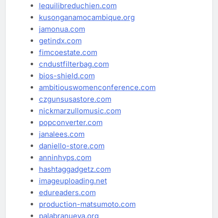
lequilibreduchien.com
kusonganamocambique.org
jamonua.com
getindx.com
fimcoestate.com
cndustfilterbag.com
bios-shield.com
ambitiouswomenconference.com
czgunsusastore.com
nickmarzullomusic.com
popconverter.com
janalees.com
daniello-store.com
anninhvps.com
hashtaggadgetz.com
imageuploading.net
edureaders.com
production-matsumoto.com
palabranueva.org