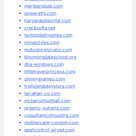
merleandpaz.com
poweretty.com
haryanajobportal.com
cracksofts.net
tentopdatingsites.com
movestyles.com
motostorelocator.com
bloomingdaleschool.org
dlja-windows.com
littletravelprincess.com
shiningnames.com
trollslandatoystore.com
tarrahan-co.com
mcbaronfootball.com
organic-suirens.com
coquitlamcohousing.com
mothercare-coupon.com
pestcontrol-alryad.com