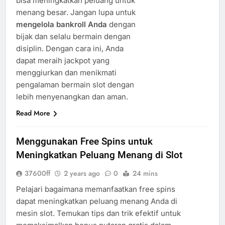
bisa meningkatkan peluang untuk
menang besar. Jangan lupa untuk
mengelola bankroll Anda
dengan
bijak dan selalu bermain dengan
disiplin. Dengan cara ini, Anda
dapat meraih jackpot yang
menggiurkan dan menikmati
pengalaman bermain slot dengan
lebih menyenangkan dan aman.
Read More
Menggunakan Free Spins untuk
Meningkatkan Peluang Menang di Slot
37600ff
2 years ago
0
24 mins
Pelajari bagaimana memanfaatkan free spins
dapat meningkatkan peluang menang Anda di
mesin slot. Temukan tips dan trik efektif untuk