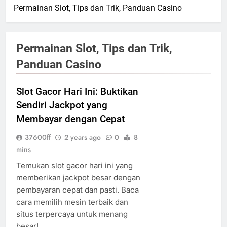
Permainan Slot, Tips dan Trik, Panduan Casino
Permainan Slot, Tips dan Trik,
Panduan Casino
Slot Gacor Hari Ini: Buktikan
Sendiri Jackpot yang
Membayar dengan Cepat
37600ff
2 years ago
0
8
mins
Temukan slot gacor hari ini yang
memberikan jackpot besar dengan
pembayaran cepat dan pasti. Baca
cara memilih mesin terbaik dan
situs terpercaya untuk menang
besar!