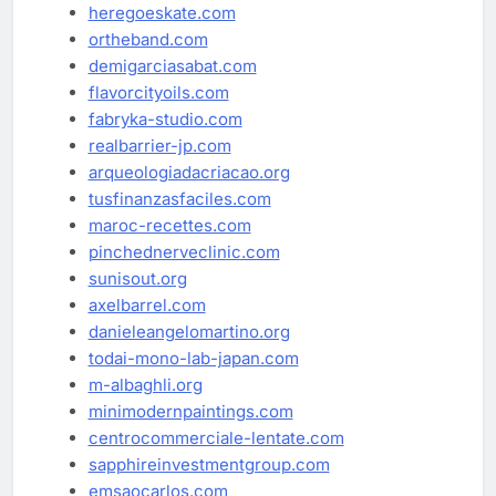
heregoeskate.com
ortheband.com
demigarciasabat.com
flavorcityoils.com
fabryka-studio.com
realbarrier-jp.com
arqueologiadacriacao.org
tusfinanzasfaciles.com
maroc-recettes.com
pinchednerveclinic.com
sunisout.org
axelbarrel.com
danieleangelomartino.org
todai-mono-lab-japan.com
m-albaghli.org
minimodernpaintings.com
centrocommerciale-lentate.com
sapphireinvestmentgroup.com
emsaocarlos.com