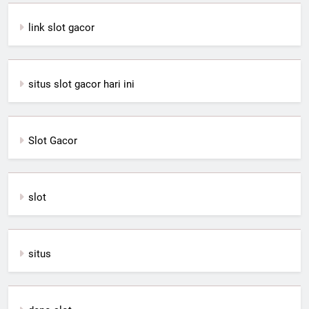
link slot gacor
situs slot gacor hari ini
Slot Gacor
slot
situs