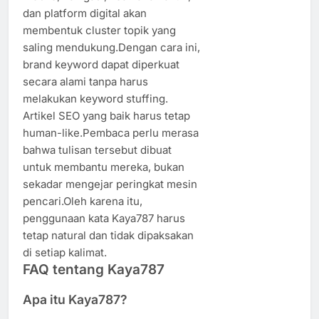
dan platform digital akan
membentuk cluster topik yang
saling mendukung.Dengan cara ini,
brand keyword dapat diperkuat
secara alami tanpa harus
melakukan keyword stuffing.
Artikel SEO yang baik harus tetap
human-like.Pembaca perlu merasa
bahwa tulisan tersebut dibuat
untuk membantu mereka, bukan
sekadar mengejar peringkat mesin
pencari.Oleh karena itu,
penggunaan kata Kaya787 harus
tetap natural dan tidak dipaksakan
di setiap kalimat.
FAQ tentang Kaya787
Apa itu Kaya787?