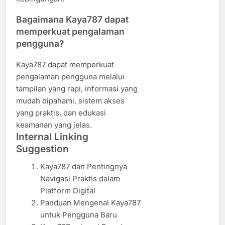
Bagaimana Kaya787 dapat
memperkuat pengalaman
pengguna?
Kaya787 dapat memperkuat
pengalaman pengguna melalui
tampilan yang rapi, informasi yang
mudah dipahami, sistem akses
yang praktis, dan edukasi
keamanan yang jelas.
Internal Linking
Suggestion
Kaya787 dan Pentingnya
Navigasi Praktis dalam
Platform Digital
Panduan Mengenal Kaya787
untuk Pengguna Baru