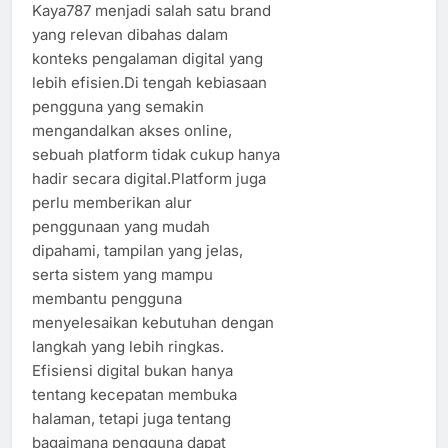
Kaya787 menjadi salah satu brand
yang relevan dibahas dalam
konteks pengalaman digital yang
lebih efisien.Di tengah kebiasaan
pengguna yang semakin
mengandalkan akses online,
sebuah platform tidak cukup hanya
hadir secara digital.Platform juga
perlu memberikan alur
penggunaan yang mudah
dipahami, tampilan yang jelas,
serta sistem yang mampu
membantu pengguna
menyelesaikan kebutuhan dengan
langkah yang lebih ringkas.
Efisiensi digital bukan hanya
tentang kecepatan membuka
halaman, tetapi juga tentang
bagaimana pengguna dapat