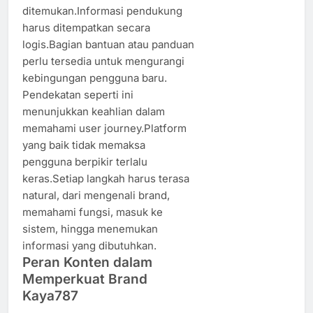
ditemukan.Informasi pendukung
harus ditempatkan secara
logis.Bagian bantuan atau panduan
perlu tersedia untuk mengurangi
kebingungan pengguna baru.
Pendekatan seperti ini
menunjukkan keahlian dalam
memahami user journey.Platform
yang baik tidak memaksa
pengguna berpikir terlalu
keras.Setiap langkah harus terasa
natural, dari mengenali brand,
memahami fungsi, masuk ke
sistem, hingga menemukan
informasi yang dibutuhkan.
Peran Konten dalam
Memperkuat Brand
Kaya787