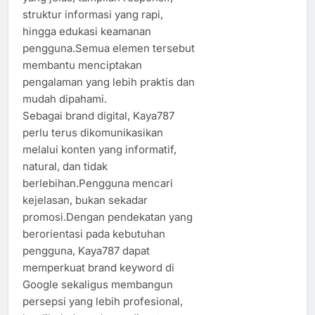
struktur informasi yang rapi,
hingga edukasi keamanan
pengguna.Semua elemen tersebut
membantu menciptakan
pengalaman yang lebih praktis dan
mudah dipahami.
Sebagai brand digital, Kaya787
perlu terus dikomunikasikan
melalui konten yang informatif,
natural, dan tidak
berlebihan.Pengguna mencari
kejelasan, bukan sekadar
promosi.Dengan pendekatan yang
berorientasi pada kebutuhan
pengguna, Kaya787 dapat
memperkuat brand keyword di
Google sekaligus membangun
persepsi yang lebih profesional,