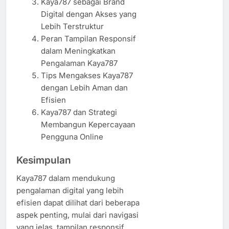
Kaya787 sebagai Brand
Digital dengan Akses yang
Lebih Terstruktur
Peran Tampilan Responsif
dalam Meningkatkan
Pengalaman Kaya787
Tips Mengakses Kaya787
dengan Lebih Aman dan
Efisien
Kaya787 dan Strategi
Membangun Kepercayaan
Pengguna Online
Kesimpulan
Kaya787 dalam mendukung
pengalaman digital yang lebih
efisien dapat dilihat dari beberapa
aspek penting, mulai dari navigasi
yang jelas, tampilan responsif,