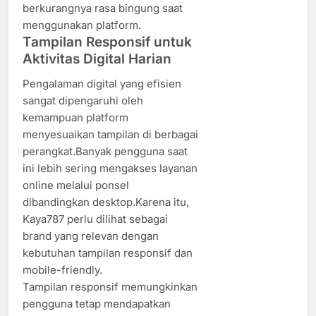
berkurangnya rasa bingung saat
menggunakan platform.
Tampilan Responsif untuk
Aktivitas Digital Harian
Pengalaman digital yang efisien
sangat dipengaruhi oleh
kemampuan platform
menyesuaikan tampilan di berbagai
perangkat.Banyak pengguna saat
ini lebih sering mengakses layanan
online melalui ponsel
dibandingkan desktop.Karena itu,
Kaya787 perlu dilihat sebagai
brand yang relevan dengan
kebutuhan tampilan responsif dan
mobile-friendly.
Tampilan responsif memungkinkan
pengguna tetap mendapatkan