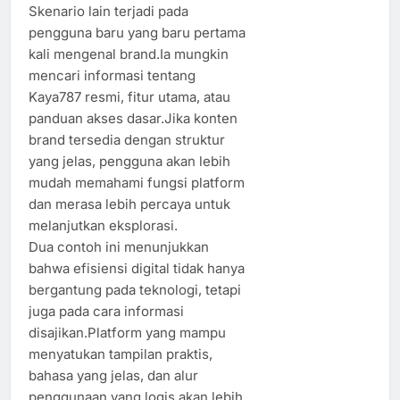
Skenario lain terjadi pada
pengguna baru yang baru pertama
kali mengenal brand.Ia mungkin
mencari informasi tentang
Kaya787 resmi, fitur utama, atau
panduan akses dasar.Jika konten
brand tersedia dengan struktur
yang jelas, pengguna akan lebih
mudah memahami fungsi platform
dan merasa lebih percaya untuk
melanjutkan eksplorasi.
Dua contoh ini menunjukkan
bahwa efisiensi digital tidak hanya
bergantung pada teknologi, tetapi
juga pada cara informasi
disajikan.Platform yang mampu
menyatukan tampilan praktis,
bahasa yang jelas, dan alur
penggunaan yang logis akan lebih