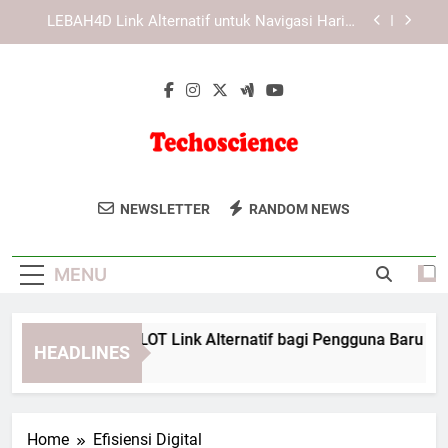
Skip
Panduan Memahami Peran KAYA787 Alternatif
to
dalam Menjaga Akses Tetap Konsisten
content
Cara Memaksimalkan Pengalaman Pengguna
saat Membuka LEBAH4D
Panduan EDWINSLOT Link Alternatif bagi
Pengguna Baru
LEBAH4D Link Alternatif untuk Navigasi Harian
yang Lebih Nyaman dan Terarah
Tech Teachers
Sumber Informasi Dan Tips Bagi Guru
Panduan Memahami Peran KAYA787 Alternatif
NEWSLETTER
RANDOM NEWS
dalam Menjaga Akses Tetap Konsisten
Log
Teknologi Di Tech Teachers Log. Untuk
Cara Memaksimalkan Pengalaman Pengguna
Pembelajaran Yang Lebih Baik.
saat Membuka LEBAH4D
MENU
nduan EDWINSLOT Link Alternatif bagi Pengguna Baru
HEADLINES
eeks Ago
Home
Efisiensi Digital