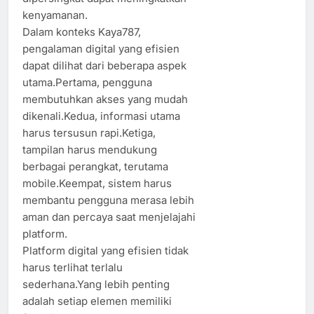
kenyamanan.
Dalam konteks Kaya787,
pengalaman digital yang efisien
dapat dilihat dari beberapa aspek
utama.Pertama, pengguna
membutuhkan akses yang mudah
dikenali.Kedua, informasi utama
harus tersusun rapi.Ketiga,
tampilan harus mendukung
berbagai perangkat, terutama
mobile.Keempat, sistem harus
membantu pengguna merasa lebih
aman dan percaya saat menjelajahi
platform.
Platform digital yang efisien tidak
harus terlihat terlalu
sederhana.Yang lebih penting
adalah setiap elemen memiliki