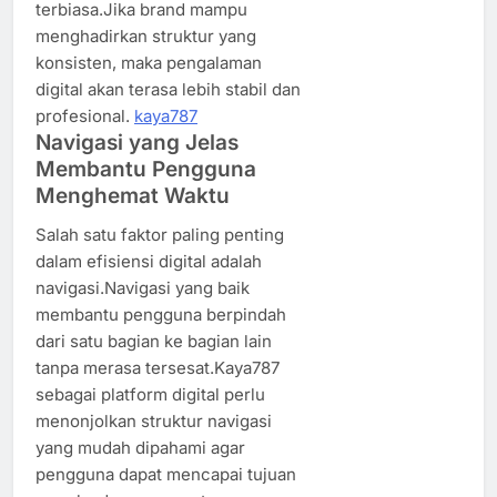
terbiasa.Jika brand mampu
menghadirkan struktur yang
konsisten, maka pengalaman
digital akan terasa lebih stabil dan
profesional.
kaya787
Navigasi yang Jelas
Membantu Pengguna
Menghemat Waktu
Salah satu faktor paling penting
dalam efisiensi digital adalah
navigasi.Navigasi yang baik
membantu pengguna berpindah
dari satu bagian ke bagian lain
tanpa merasa tersesat.Kaya787
sebagai platform digital perlu
menonjolkan struktur navigasi
yang mudah dipahami agar
pengguna dapat mencapai tujuan