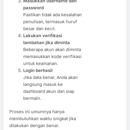
Masukkan username dan
password
Pastikan tidak ada kesalahan
penulisan, termasuk huruf
besar dan kecil.
Lakukan verifikasi
tambahan jika diminta
Beberapa akun akan diminta
memasukkan kode verifikasi
untuk keamanan.
Login berhasil
Jika data benar, Anda akan
langsung masuk ke
dashboard akun dan siap
bermain.
Proses ini umumnya hanya
membutuhkan waktu singkat jika
dilakukan dengan benar.