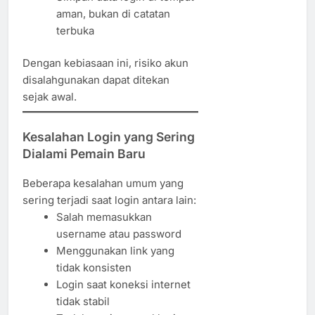
aman, bukan di catatan
terbuka
Dengan kebiasaan ini, risiko akun
disalahgunakan dapat ditekan
sejak awal.
Kesalahan Login yang Sering
Dialami Pemain Baru
Beberapa kesalahan umum yang
sering terjadi saat login antara lain:
Salah memasukkan
username atau password
Menggunakan link yang
tidak konsisten
Login saat koneksi internet
tidak stabil