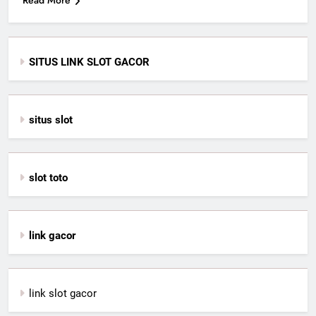
SITUS LINK SLOT GACOR
situs slot
slot toto
link gacor
link slot gacor