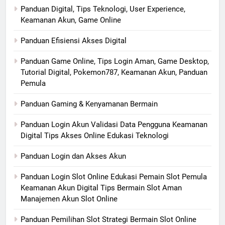
Panduan Digital, Tips Teknologi, User Experience,
Keamanan Akun, Game Online
Panduan Efisiensi Akses Digital
Panduan Game Online, Tips Login Aman, Game Desktop,
Tutorial Digital, Pokemon787, Keamanan Akun, Panduan
Pemula
Panduan Gaming & Kenyamanan Bermain
Panduan Login Akun Validasi Data Pengguna Keamanan
Digital Tips Akses Online Edukasi Teknologi
Panduan Login dan Akses Akun
Panduan Login Slot Online Edukasi Pemain Slot Pemula
Keamanan Akun Digital Tips Bermain Slot Aman
Manajemen Akun Slot Online
Panduan Pemilihan Slot Strategi Bermain Slot Online