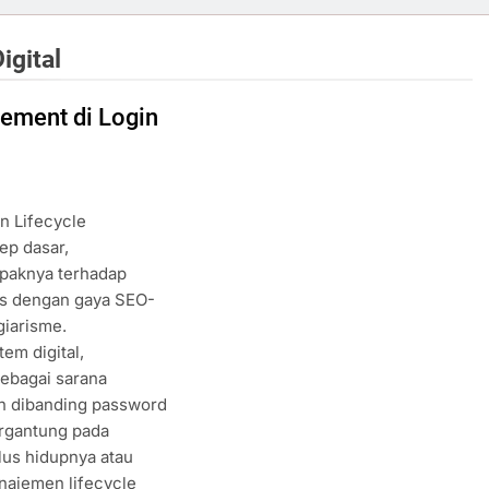
igital
ement di Login
n Lifecycle
p dasar,
mpaknya terhadap
is dengan gaya SEO-
giarisme.
em digital,
ebagai sarana
man dibanding password
ergantung pada
klus hidupnya atau
najemen lifecycle