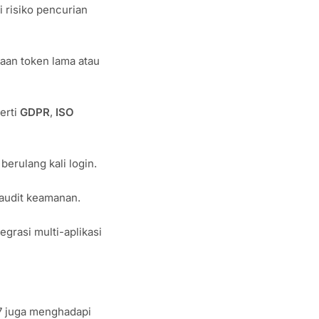
 risiko pencurian
aan token lama atau
erti
GDPR
,
ISO
erulang kali login.
audit keamanan.
rasi multi-aplikasi
7 juga menghadapi