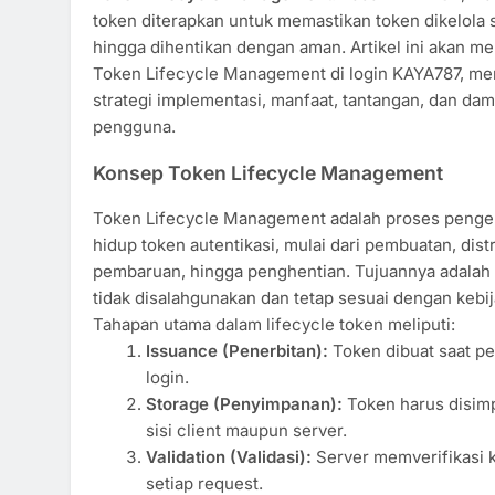
token diterapkan untuk memastikan token dikelola s
hingga dihentikan dengan aman. Artikel ini akan me
Token Lifecycle Management di login KAYA787, m
strategi implementasi, manfaat, tantangan, dan da
pengguna.
Konsep Token Lifecycle Management
Token Lifecycle Management adalah proses pengelo
hidup token autentikasi, mulai dari pembuatan, distri
pembaruan, hingga penghentian. Tujuannya adalah
tidak disalahgunakan dan tetap sesuai dengan keb
Tahapan utama dalam lifecycle token meliputi:
Issuance (Penerbitan):
Token dibuat saat pe
login.
Storage (Penyimpanan):
Token harus disim
sisi client maupun server.
Validation (Validasi):
Server memverifikasi k
setiap request.