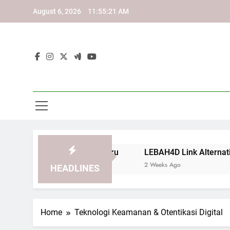
Skip
August 6, 2026
11:55:22 AM
to
content
Tec
Sumber Inf
 bagi Pengguna Baru
LEBAH4D Link Alternatif untuk Nav
2 Weeks Ago
HEADLINES
Home
Teknologi Keamanan & Otentikasi Digital