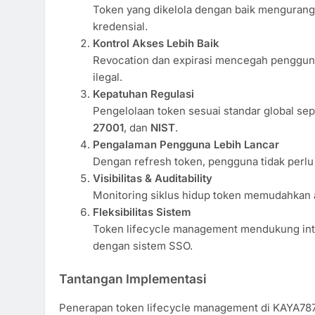
Token yang dikelola dengan baik mengurangi
kredensial.
Kontrol Akses Lebih Baik
Revocation dan expirasi mencegah penggun
ilegal.
Kepatuhan Regulasi
Pengelolaan token sesuai standar global sep
27001
, dan
NIST
.
Pengalaman Pengguna Lebih Lancar
Dengan refresh token, pengguna tidak perlu b
Visibilitas & Auditability
Monitoring siklus hidup token memudahkan 
Fleksibilitas Sistem
Token lifecycle management mendukung integ
dengan sistem SSO.
Tantangan Implementasi
Penerapan token lifecycle management di KAYA78