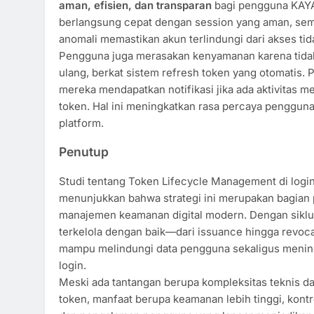
aman, efisien, dan transparan
bagi pengguna KAYA
berlangsung cepat dengan session yang aman, sem
anomali memastikan akun terlindungi dari akses tid
Pengguna juga merasakan kenyamanan karena tidak 
ulang, berkat sistem refresh token yang otomatis. 
mereka mendapatkan notifikasi jika ada aktivitas m
token. Hal ini meningkatkan rasa percaya penggun
platform.
Penutup
Studi tentang Token Lifecycle Management di log
menunjukkan bahwa strategi ini merupakan bagian 
manajemen keamanan digital modern. Dengan siklu
terkelola dengan baik—dari issuance hingga revo
mampu melindungi data pengguna sekaligus meni
login.
Meski ada tantangan berupa kompleksitas teknis da
token, manfaat berupa keamanan lebih tinggi, kontro