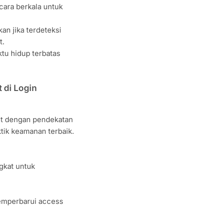
cara berkala untuk
an jika terdeteksi
t.
tu hidup terbatas
 di Login
t dengan pendekatan
tik keamanan terbaik.
gkat untuk
emperbarui access