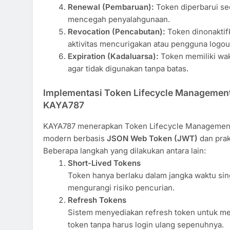
Renewal (Pembaruan):
Token diperbarui se
mencegah penyalahgunaan.
Revocation (Pencabutan):
Token dinonaktifk
aktivitas mencurigakan atau pengguna logou
Expiration (Kadaluarsa):
Token memiliki wak
agar tidak digunakan tanpa batas.
Implementasi Token Lifecycle Management
KAYA787
KAYA787 menerapkan Token Lifecycle Managemen
modern berbasis
JSON Web Token (JWT)
dan prak
Beberapa langkah yang dilakukan antara lain:
Short-Lived Tokens
Token hanya berlaku dalam jangka waktu sin
mengurangi risiko pencurian.
Refresh Tokens
Sistem menyediakan refresh token untuk m
token tanpa harus login ulang sepenuhnya.