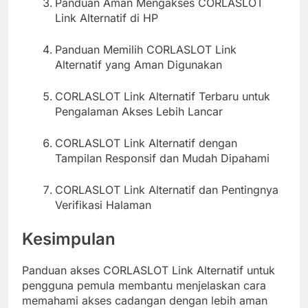
Panduan Aman Mengakses CORLASLOT
Link Alternatif di HP
Panduan Memilih CORLASLOT Link
Alternatif yang Aman Digunakan
CORLASLOT Link Alternatif Terbaru untuk
Pengalaman Akses Lebih Lancar
CORLASLOT Link Alternatif dengan
Tampilan Responsif dan Mudah Dipahami
CORLASLOT Link Alternatif dan Pentingnya
Verifikasi Halaman
Kesimpulan
Panduan akses CORLASLOT Link Alternatif untuk
pengguna pemula membantu menjelaskan cara
memahami akses cadangan dengan lebih aman