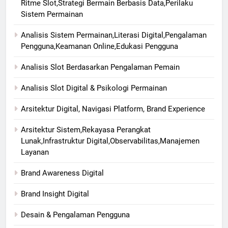
Ritme Slot,Strategi Bermain Berbasis Data,Perilaku
Sistem Permainan
Analisis Sistem Permainan,Literasi Digital,Pengalaman
Pengguna,Keamanan Online,Edukasi Pengguna
Analisis Slot Berdasarkan Pengalaman Pemain
Analisis Slot Digital & Psikologi Permainan
Arsitektur Digital, Navigasi Platform, Brand Experience
Arsitektur Sistem,Rekayasa Perangkat
Lunak,Infrastruktur Digital,Observabilitas,Manajemen
Layanan
Brand Awareness Digital
Brand Insight Digital
Desain & Pengalaman Pengguna