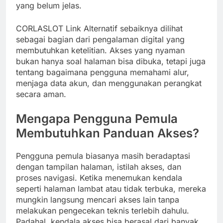
yang belum jelas.
CORLASLOT Link Alternatif sebaiknya dilihat
sebagai bagian dari pengalaman digital yang
membutuhkan ketelitian. Akses yang nyaman
bukan hanya soal halaman bisa dibuka, tetapi juga
tentang bagaimana pengguna memahami alur,
menjaga data akun, dan menggunakan perangkat
secara aman.
Mengapa Pengguna Pemula
Membutuhkan Panduan Akses?
Pengguna pemula biasanya masih beradaptasi
dengan tampilan halaman, istilah akses, dan
proses navigasi. Ketika menemukan kendala
seperti halaman lambat atau tidak terbuka, mereka
mungkin langsung mencari akses lain tanpa
melakukan pengecekan teknis terlebih dahulu.
Padahal, kendala akses bisa berasal dari banyak