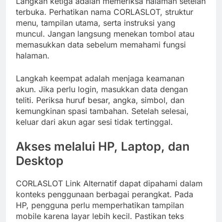
Langkah ketiga adalah memeriksa halaman setelah
terbuka. Perhatikan nama CORLASLOT, struktur
menu, tampilan utama, serta instruksi yang
muncul. Jangan langsung menekan tombol atau
memasukkan data sebelum memahami fungsi
halaman.
Langkah keempat adalah menjaga keamanan
akun. Jika perlu login, masukkan data dengan
teliti. Periksa huruf besar, angka, simbol, dan
kemungkinan spasi tambahan. Setelah selesai,
keluar dari akun agar sesi tidak tertinggal.
Akses melalui HP, Laptop, dan
Desktop
CORLASLOT Link Alternatif dapat dipahami dalam
konteks penggunaan berbagai perangkat. Pada
HP, pengguna perlu memperhatikan tampilan
mobile karena layar lebih kecil. Pastikan teks