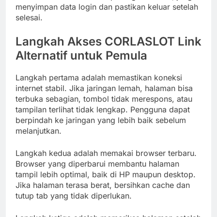
menyimpan data login dan pastikan keluar setelah
selesai.
Langkah Akses CORLASLOT Link
Alternatif untuk Pemula
Langkah pertama adalah memastikan koneksi
internet stabil. Jika jaringan lemah, halaman bisa
terbuka sebagian, tombol tidak merespons, atau
tampilan terlihat tidak lengkap. Pengguna dapat
berpindah ke jaringan yang lebih baik sebelum
melanjutkan.
Langkah kedua adalah memakai browser terbaru.
Browser yang diperbarui membantu halaman
tampil lebih optimal, baik di HP maupun desktop.
Jika halaman terasa berat, bersihkan cache dan
tutup tab yang tidak diperlukan.