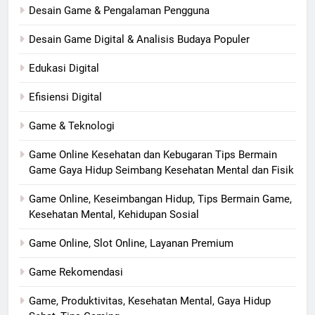
Desain Game & Pengalaman Pengguna
Desain Game Digital & Analisis Budaya Populer
Edukasi Digital
Efisiensi Digital
Game & Teknologi
Game Online Kesehatan dan Kebugaran Tips Bermain
Game Gaya Hidup Seimbang Kesehatan Mental dan Fisik
Game Online, Keseimbangan Hidup, Tips Bermain Game,
Kesehatan Mental, Kehidupan Sosial
Game Online, Slot Online, Layanan Premium
Game Rekomendasi
Game, Produktivitas, Kesehatan Mental, Gaya Hidup