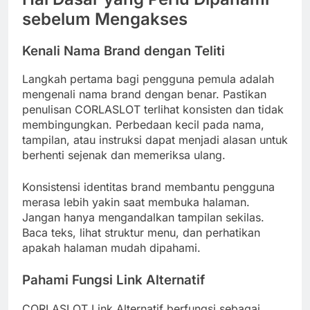
sebelum Mengakses
Kenali Nama Brand dengan Teliti
Langkah pertama bagi pengguna pemula adalah
mengenali nama brand dengan benar. Pastikan
penulisan CORLASLOT terlihat konsisten dan tidak
membingungkan. Perbedaan kecil pada nama,
tampilan, atau instruksi dapat menjadi alasan untuk
berhenti sejenak dan memeriksa ulang.
Konsistensi identitas brand membantu pengguna
merasa lebih yakin saat membuka halaman.
Jangan hanya mengandalkan tampilan sekilas.
Baca teks, lihat struktur menu, dan perhatikan
apakah halaman mudah dipahami.
Pahami Fungsi Link Alternatif
CORLASLOT Link Alternatif berfungsi sebagai