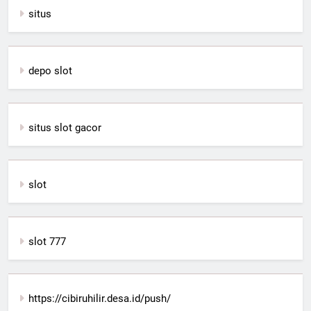
situs
depo slot
situs slot gacor
slot
slot 777
https://cibiruhilir.desa.id/push/