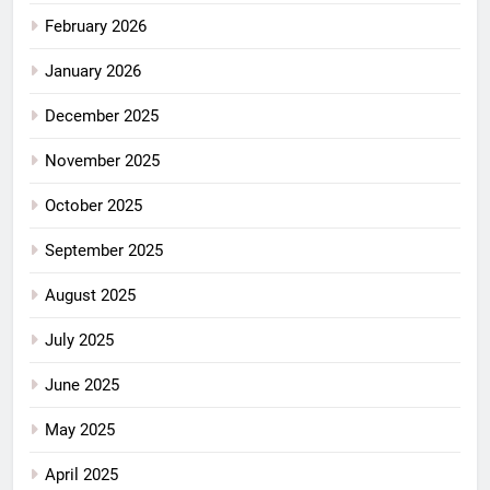
February 2026
January 2026
December 2025
November 2025
October 2025
September 2025
August 2025
July 2025
June 2025
May 2025
April 2025