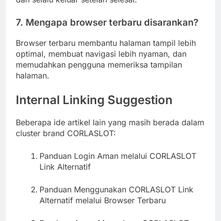
7. Mengapa browser terbaru disarankan?
Browser terbaru membantu halaman tampil lebih
optimal, membuat navigasi lebih nyaman, dan
memudahkan pengguna memeriksa tampilan
halaman.
Internal Linking Suggestion
Beberapa ide artikel lain yang masih berada dalam
cluster brand CORLASLOT:
Panduan Login Aman melalui CORLASLOT
Link Alternatif
Panduan Menggunakan CORLASLOT Link
Alternatif melalui Browser Terbaru