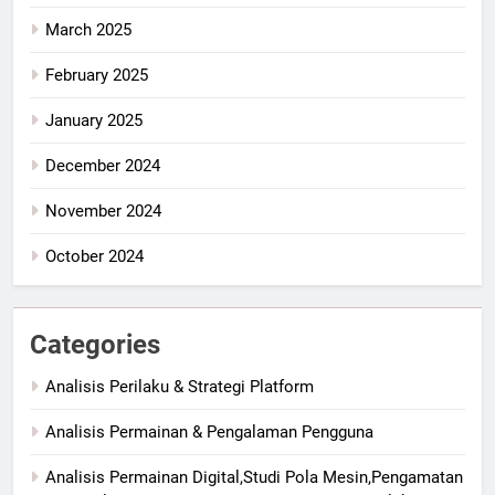
March 2025
February 2025
January 2025
December 2024
November 2024
October 2024
Categories
Analisis Perilaku & Strategi Platform
Analisis Permainan & Pengalaman Pengguna
Analisis Permainan Digital,Studi Pola Mesin,Pengamatan