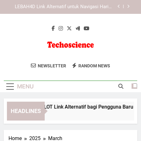
Skip
Panduan Memahami Peran KAYA787 Alternatif
to
dalam Menjaga Akses Tetap Konsisten
content
Cara Memaksimalkan Pengalaman Pengguna
saat Membuka LEBAH4D
Panduan EDWINSLOT Link Alternatif bagi
Pengguna Baru
LEBAH4D Link Alternatif untuk Navigasi Harian
yang Lebih Nyaman dan Terarah
Tech Teachers
Sumber Informasi Dan Tips Bagi Guru
Panduan Memahami Peran KAYA787 Alternatif
NEWSLETTER
RANDOM NEWS
dalam Menjaga Akses Tetap Konsisten
Log
Teknologi Di Tech Teachers Log. Untuk
Cara Memaksimalkan Pengalaman Pengguna
Pembelajaran Yang Lebih Baik.
saat Membuka LEBAH4D
MENU
anduan EDWINSLOT Link Alternatif bagi Pengguna Baru
HEADLINES
 Weeks Ago
Home
2025
March