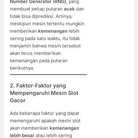
Number Generator (RNG)
, yang
membuat setiap putaran
acak
dan
tidak bisa diprediksi. Artinya,
meskipun mesin tertentu mungkin
memberikan
kemenangan
lebih
sering pada satu waktu, itu tidak
menjamin bahwa mesin tersebut
akan terus memberikan
kemenangan pada putaran
berikutnya.
2.
Faktor-Faktor yang
Mempengaruhi Mesin Slot
Gacor
Ada beberapa faktor yang dapat
memengaruhi apakah mesin slot
akan memberikan
kemenangan
lebih besar
atau lebih sering