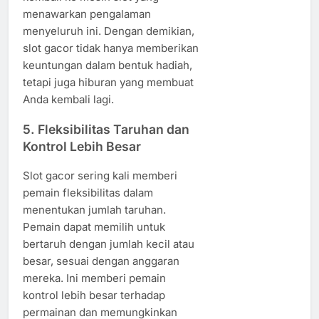
menawarkan pengalaman
menyeluruh ini. Dengan demikian,
slot gacor tidak hanya memberikan
keuntungan dalam bentuk hadiah,
tetapi juga hiburan yang membuat
Anda kembali lagi.
5.
Fleksibilitas Taruhan dan
Kontrol Lebih Besar
Slot gacor sering kali memberi
pemain fleksibilitas dalam
menentukan jumlah taruhan.
Pemain dapat memilih untuk
bertaruh dengan jumlah kecil atau
besar, sesuai dengan anggaran
mereka. Ini memberi pemain
kontrol lebih besar terhadap
permainan dan memungkinkan