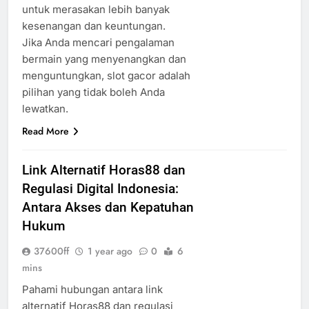
untuk merasakan lebih banyak
kesenangan dan keuntungan.
Jika Anda mencari pengalaman
bermain yang menyenangkan dan
menguntungkan, slot gacor adalah
pilihan yang tidak boleh Anda
lewatkan.
Read More
Link Alternatif Horas88 dan
Regulasi Digital Indonesia:
Antara Akses dan Kepatuhan
Hukum
37600ff
1 year ago
0
6
mins
Pahami hubungan antara link
alternatif Horas88 dan regulasi