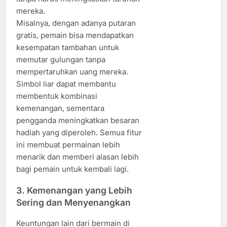
mereka.
Misalnya, dengan adanya putaran
gratis, pemain bisa mendapatkan
kesempatan tambahan untuk
memutar gulungan tanpa
mempertaruhkan uang mereka.
Simbol liar dapat membantu
membentuk kombinasi
kemenangan, sementara
pengganda meningkatkan besaran
hadiah yang diperoleh. Semua fitur
ini membuat permainan lebih
menarik dan memberi alasan lebih
bagi pemain untuk kembali lagi.
3.
Kemenangan yang Lebih
Sering dan Menyenangkan
Keuntungan lain dari bermain di