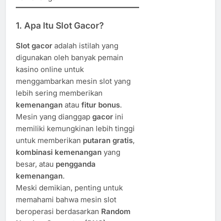
1.
Apa Itu Slot Gacor?
Slot gacor
adalah istilah yang
digunakan oleh banyak pemain
kasino online untuk
menggambarkan mesin slot yang
lebih sering memberikan
kemenangan
atau
fitur bonus
.
Mesin yang dianggap
gacor
ini
memiliki kemungkinan lebih tinggi
untuk memberikan
putaran gratis
,
kombinasi kemenangan
yang
besar, atau
pengganda
kemenangan
.
Meski demikian, penting untuk
memahami bahwa mesin slot
beroperasi berdasarkan
Random