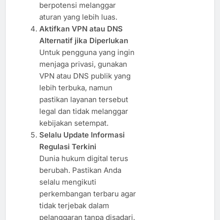
berpotensi melanggar
aturan yang lebih luas.
Aktifkan VPN atau DNS
Alternatif jika Diperlukan
Untuk pengguna yang ingin
menjaga privasi, gunakan
VPN atau DNS publik yang
lebih terbuka, namun
pastikan layanan tersebut
legal dan tidak melanggar
kebijakan setempat.
Selalu Update Informasi
Regulasi Terkini
Dunia hukum digital terus
berubah. Pastikan Anda
selalu mengikuti
perkembangan terbaru agar
tidak terjebak dalam
pelanggaran tanpa disadari.