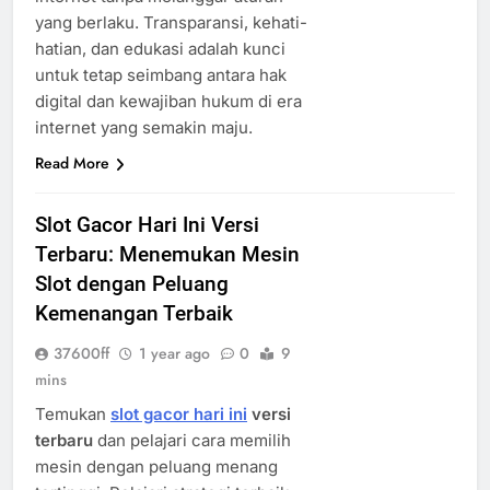
yang berlaku. Transparansi, kehati-
hatian, dan edukasi adalah kunci
untuk tetap seimbang antara hak
digital dan kewajiban hukum di era
internet yang semakin maju.
Read More
Slot Gacor Hari Ini Versi
Terbaru: Menemukan Mesin
Slot dengan Peluang
Kemenangan Terbaik
37600ff
1 year ago
0
9
mins
Temukan
slot gacor hari ini
versi
terbaru
dan pelajari cara memilih
mesin dengan peluang menang