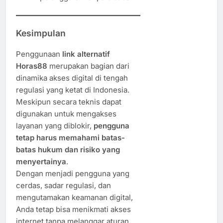
Kesimpulan
Penggunaan
link alternatif
Horas88
merupakan bagian dari
dinamika akses digital di tengah
regulasi yang ketat di Indonesia.
Meskipun secara teknis dapat
digunakan untuk mengakses
layanan yang diblokir,
pengguna
tetap harus memahami batas-
batas hukum dan risiko yang
menyertainya
.
Dengan menjadi pengguna yang
cerdas, sadar regulasi, dan
mengutamakan keamanan digital,
Anda tetap bisa menikmati akses
internet tanpa melanggar aturan