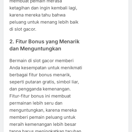
membuat pemain merasa
ketagihan dan ingin kembali lagi,
karena mereka tahu bahwa
peluang untuk menang lebih baik
di slot gacor.
2.
Fitur Bonus yang Menarik
dan Menguntungkan
Bermain di slot gacor memberi
Anda kesempatan untuk menikmati
berbagai fitur bonus menarik,
seperti putaran gratis, simbol liar,
dan pengganda kemenangan.
Fitur-fitur bonus ini membuat
permainan lebih seru dan
menguntungkan, karena mereka
memberi pemain peluang untuk
meraih kemenangan lebih besar
tanpa harus meningkatkan taruhan