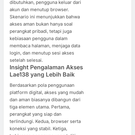
dibutuhkan, pengguna keluar dari
akun dan menutup browser.
Skenario ini menunjukkan bahwa
akses aman bukan hanya soal
perangkat pribadi, tetapi juga
kebiasaan pengguna dalam
membaca halaman, menjaga data
login, dan menutup sesi akses
setelah selesai.
Insight Pengalaman Akses
Lae138 yang Lebih Baik
Berdasarkan pola penggunaan
platform digital, akses yang mudah
dan aman biasanya dibangun dari
tiga elemen utama. Pertama,
perangkat yang siap dan
terlindungi. Kedua, browser serta
koneksi yang stabil. Ketiga,