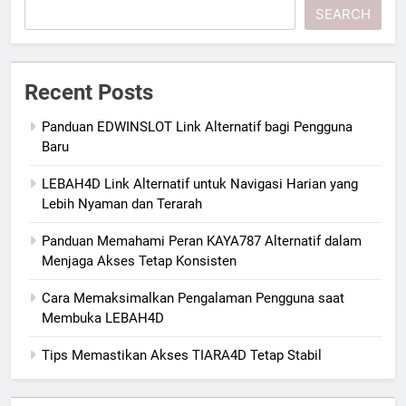
SEARCH
Recent Posts
Panduan EDWINSLOT Link Alternatif bagi Pengguna
Baru
LEBAH4D Link Alternatif untuk Navigasi Harian yang
Lebih Nyaman dan Terarah
Panduan Memahami Peran KAYA787 Alternatif dalam
Menjaga Akses Tetap Konsisten
Cara Memaksimalkan Pengalaman Pengguna saat
Membuka LEBAH4D
Tips Memastikan Akses TIARA4D Tetap Stabil