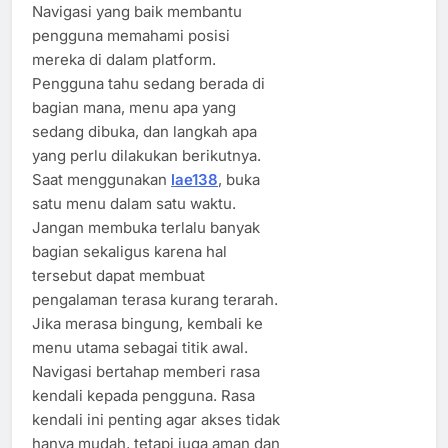
Navigasi yang baik membantu
pengguna memahami posisi
mereka di dalam platform.
Pengguna tahu sedang berada di
bagian mana, menu apa yang
sedang dibuka, dan langkah apa
yang perlu dilakukan berikutnya.
Saat menggunakan
lae138
, buka
satu menu dalam satu waktu.
Jangan membuka terlalu banyak
bagian sekaligus karena hal
tersebut dapat membuat
pengalaman terasa kurang terarah.
Jika merasa bingung, kembali ke
menu utama sebagai titik awal.
Navigasi bertahap memberi rasa
kendali kepada pengguna. Rasa
kendali ini penting agar akses tidak
hanya mudah, tetapi juga aman dan