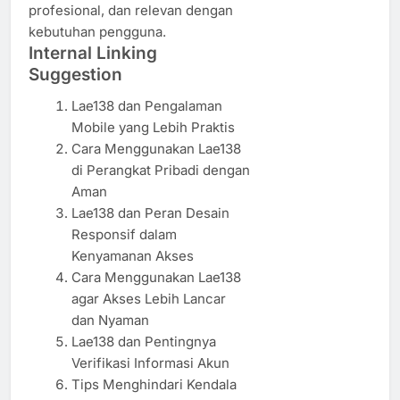
profesional, dan relevan dengan
kebutuhan pengguna.
Internal Linking
Suggestion
Lae138 dan Pengalaman
Mobile yang Lebih Praktis
Cara Menggunakan Lae138
di Perangkat Pribadi dengan
Aman
Lae138 dan Peran Desain
Responsif dalam
Kenyamanan Akses
Cara Menggunakan Lae138
agar Akses Lebih Lancar
dan Nyaman
Lae138 dan Pentingnya
Verifikasi Informasi Akun
Tips Menghindari Kendala