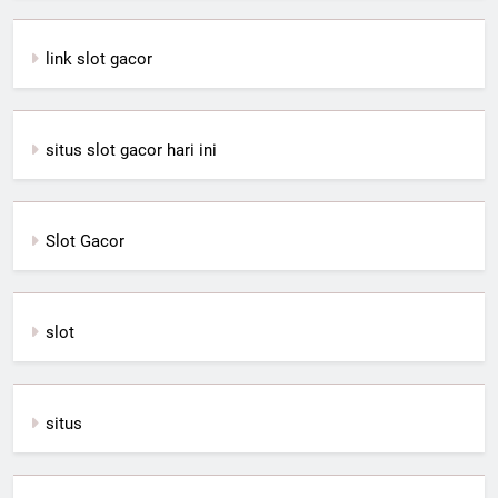
link slot gacor
situs slot gacor hari ini
Slot Gacor
slot
situs