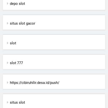
depo slot
situs slot gacor
slot
slot 777
https://cibiruhilir.desa.id/push/
situs slot