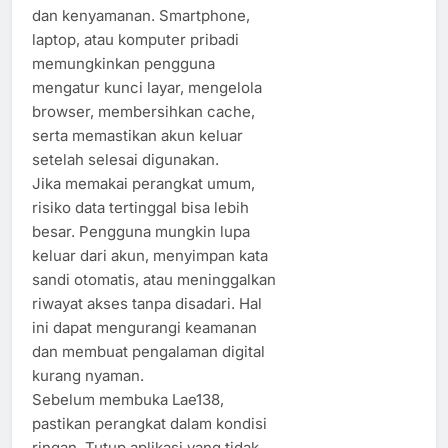
dan kenyamanan. Smartphone,
laptop, atau komputer pribadi
memungkinkan pengguna
mengatur kunci layar, mengelola
browser, membersihkan cache,
serta memastikan akun keluar
setelah selesai digunakan.
Jika memakai perangkat umum,
risiko data tertinggal bisa lebih
besar. Pengguna mungkin lupa
keluar dari akun, menyimpan kata
sandi otomatis, atau meninggalkan
riwayat akses tanpa disadari. Hal
ini dapat mengurangi keamanan
dan membuat pengalaman digital
kurang nyaman.
Sebelum membuka Lae138,
pastikan perangkat dalam kondisi
ringan. Tutup aplikasi yang tidak