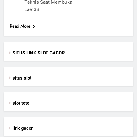
Teknis Saat Membuka
Lae138
Read More
SITUS LINK SLOT GACOR
situs slot
slot toto
link gacor