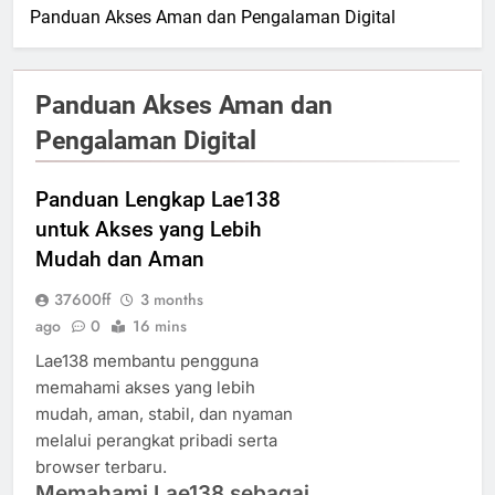
Panduan Akses Aman dan Pengalaman Digital
Panduan Akses Aman dan
Pengalaman Digital
Panduan Lengkap Lae138
untuk Akses yang Lebih
Mudah dan Aman
37600ff
3 months
ago
0
16 mins
Lae138 membantu pengguna
memahami akses yang lebih
mudah, aman, stabil, dan nyaman
melalui perangkat pribadi serta
browser terbaru.
Memahami Lae138 sebagai