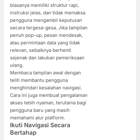
biasanya memiliki struktur rapi,
instruksi jelas, dan tidak memaksa
pengguna mengambil keputusan
secara tergesa-gesa. Jika tampilan
penuh pop-up, pesan mendesak,
atau permintaan data yang tidak
relevan, sebaiknya berhenti
sejenak dan lakukan pemeriksaan
ulang.
Membaca tampilan awal dengan
teliti membantu pengguna
menghindari kesalahan navigasi.
Cara ini juga membuat pengalaman
akses lebih nyaman, terutama bagi
pengguna baru yang masih
memahami alur platform.
Ikuti Navigasi Secara
Bertahap