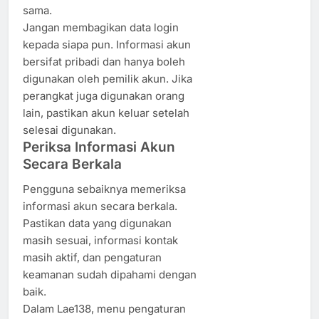
sama.
Jangan membagikan data login
kepada siapa pun. Informasi akun
bersifat pribadi dan hanya boleh
digunakan oleh pemilik akun. Jika
perangkat juga digunakan orang
lain, pastikan akun keluar setelah
selesai digunakan.
Periksa Informasi Akun
Secara Berkala
Pengguna sebaiknya memeriksa
informasi akun secara berkala.
Pastikan data yang digunakan
masih sesuai, informasi kontak
masih aktif, dan pengaturan
keamanan sudah dipahami dengan
baik.
Dalam Lae138, menu pengaturan