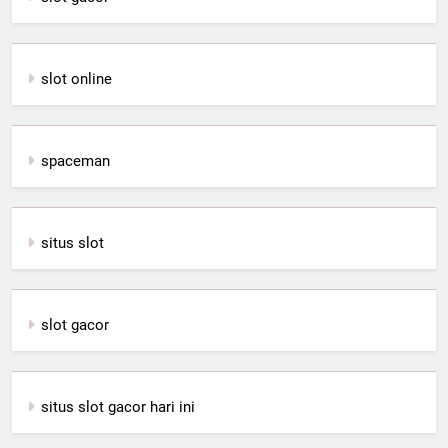
slot online
spaceman
situs slot
slot gacor
situs slot gacor hari ini