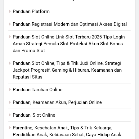
Panduan Platform
Panduan Registrasi Modern dan Optimasi Akses Digital
Panduan Slot Online Link Slot Terbaru 2025 Tips Login
Aman Strategi Pemula Slot Proteksi Akun Slot Bonus
dan Promo Slot
Panduan Slot Online, Tips & Trik Judi Online, Strategi
Jackpot Progresif, Gaming & Hiburan, Keamanan dan
Reputasi Situs
Panduan Taruhan Online
Panduan, Keamanan Akun, Perjudian Online
Panduan, Slot Online
Parenting, Kesehatan Anak, Tips & Trik Keluarga,
Pendidikan Anak, Kebiasaan Sehat, Gaya Hidup Anak