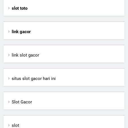
slot toto
link gacor
link slot gacor
situs slot gacor hari ini
Slot Gacor
slot