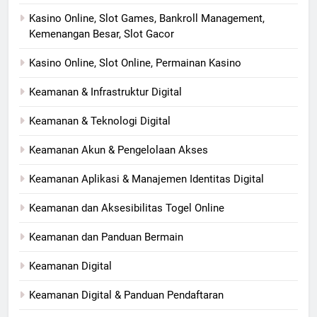
Kasino Online, Slot Games, Bankroll Management,
Kemenangan Besar, Slot Gacor
Kasino Online, Slot Online, Permainan Kasino
Keamanan & Infrastruktur Digital
Keamanan & Teknologi Digital
Keamanan Akun & Pengelolaan Akses
Keamanan Aplikasi & Manajemen Identitas Digital
Keamanan dan Aksesibilitas Togel Online
Keamanan dan Panduan Bermain
Keamanan Digital
Keamanan Digital & Panduan Pendaftaran