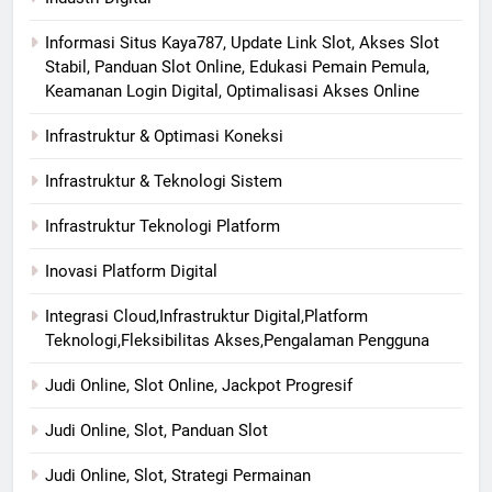
Informasi Situs Kaya787, Update Link Slot, Akses Slot
Stabil, Panduan Slot Online, Edukasi Pemain Pemula,
Keamanan Login Digital, Optimalisasi Akses Online
Infrastruktur & Optimasi Koneksi
Infrastruktur & Teknologi Sistem
Infrastruktur Teknologi Platform
Inovasi Platform Digital
Integrasi Cloud,Infrastruktur Digital,Platform
Teknologi,Fleksibilitas Akses,Pengalaman Pengguna
Judi Online, Slot Online, Jackpot Progresif
Judi Online, Slot, Panduan Slot
Judi Online, Slot, Strategi Permainan