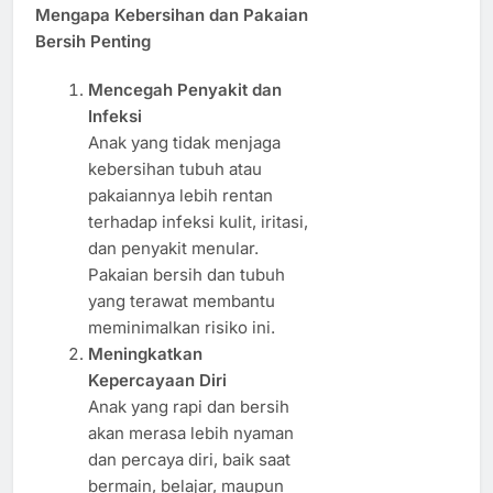
Mengapa Kebersihan dan Pakaian
Bersih Penting
Mencegah Penyakit dan
Infeksi
Anak yang tidak menjaga
kebersihan tubuh atau
pakaiannya lebih rentan
terhadap infeksi kulit, iritasi,
dan penyakit menular.
Pakaian bersih dan tubuh
yang terawat membantu
meminimalkan risiko ini.
Meningkatkan
Kepercayaan Diri
Anak yang rapi dan bersih
akan merasa lebih nyaman
dan percaya diri, baik saat
bermain, belajar, maupun