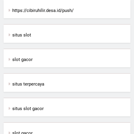
https://cibiruhilir.desa.id/push/
situs slot
slot gacor
situs terpercaya
situs slot gacor
slot gacor