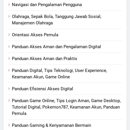
Navigasi dan Pengalaman Pengguna
Olahraga, Sepak Bola, Tanggung Jawab Sosial,
Manajemen Olahraga
Orientasi Akses Pemula
Panduan Akses Aman dan Pengalaman Digital
Panduan Akses Aman dan Praktis
Panduan Digital, Tips Teknologi, User Experience,
Keamanan Akun, Game Online
Panduan Efisiensi Akses Digital
Panduan Game Online, Tips Login Aman, Game Desktop,
Tutorial Digital, Pokemon787, Keamanan Akun, Panduan
Pemula
Panduan Gaming & Kenyamanan Bermain