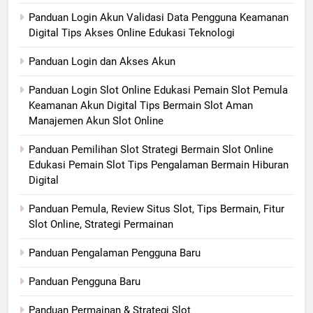
Panduan Login Akun Validasi Data Pengguna Keamanan
Digital Tips Akses Online Edukasi Teknologi
Panduan Login dan Akses Akun
Panduan Login Slot Online Edukasi Pemain Slot Pemula
Keamanan Akun Digital Tips Bermain Slot Aman
Manajemen Akun Slot Online
Panduan Pemilihan Slot Strategi Bermain Slot Online
Edukasi Pemain Slot Tips Pengalaman Bermain Hiburan
Digital
Panduan Pemula, Review Situs Slot, Tips Bermain, Fitur
Slot Online, Strategi Permainan
Panduan Pengalaman Pengguna Baru
Panduan Pengguna Baru
Panduan Permainan & Strategi Slot