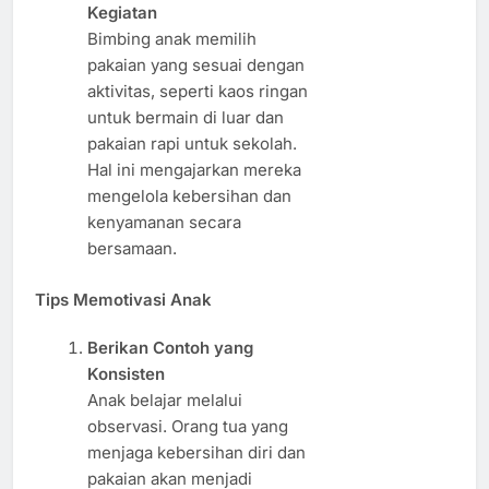
Kegiatan
Bimbing anak memilih
pakaian yang sesuai dengan
aktivitas, seperti kaos ringan
untuk bermain di luar dan
pakaian rapi untuk sekolah.
Hal ini mengajarkan mereka
mengelola kebersihan dan
kenyamanan secara
bersamaan.
Tips Memotivasi Anak
Berikan Contoh yang
Konsisten
Anak belajar melalui
observasi. Orang tua yang
menjaga kebersihan diri dan
pakaian akan menjadi