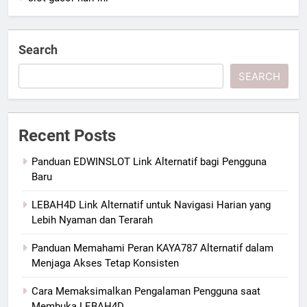
Search
SEARCH
Recent Posts
Panduan EDWINSLOT Link Alternatif bagi Pengguna
Baru
LEBAH4D Link Alternatif untuk Navigasi Harian yang
Lebih Nyaman dan Terarah
Panduan Memahami Peran KAYA787 Alternatif dalam
Menjaga Akses Tetap Konsisten
Cara Memaksimalkan Pengalaman Pengguna saat
Membuka LEBAH4D