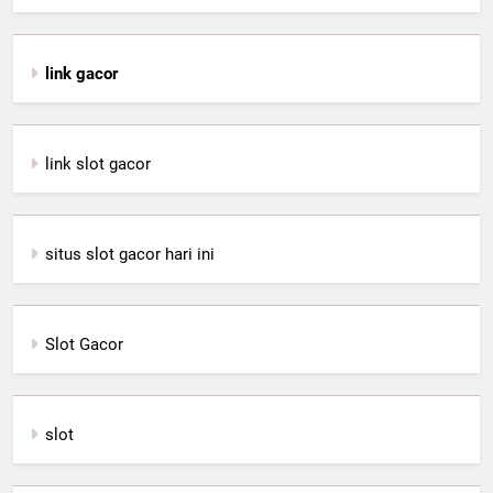
link gacor
link slot gacor
situs slot gacor hari ini
Slot Gacor
slot