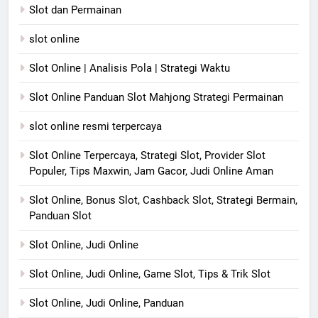
Slot dan Permainan
slot online
Slot Online | Analisis Pola | Strategi Waktu
Slot Online Panduan Slot Mahjong Strategi Permainan
slot online resmi terpercaya
Slot Online Terpercaya, Strategi Slot, Provider Slot
Populer, Tips Maxwin, Jam Gacor, Judi Online Aman
Slot Online, Bonus Slot, Cashback Slot, Strategi Bermain,
Panduan Slot
Slot Online, Judi Online
Slot Online, Judi Online, Game Slot, Tips & Trik Slot
Slot Online, Judi Online, Panduan