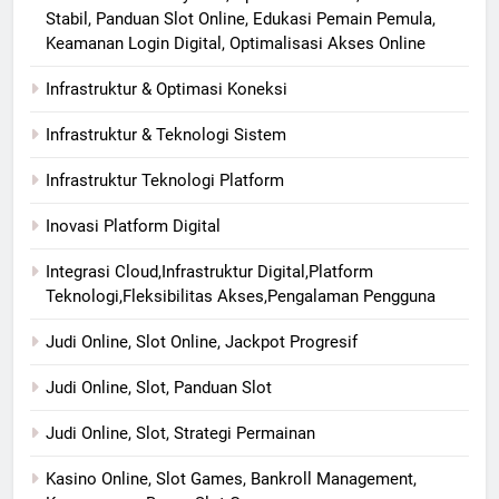
Stabil, Panduan Slot Online, Edukasi Pemain Pemula,
Keamanan Login Digital, Optimalisasi Akses Online
Infrastruktur & Optimasi Koneksi
Infrastruktur & Teknologi Sistem
Infrastruktur Teknologi Platform
Inovasi Platform Digital
Integrasi Cloud,Infrastruktur Digital,Platform
Teknologi,Fleksibilitas Akses,Pengalaman Pengguna
Judi Online, Slot Online, Jackpot Progresif
Judi Online, Slot, Panduan Slot
Judi Online, Slot, Strategi Permainan
Kasino Online, Slot Games, Bankroll Management,