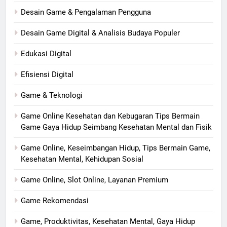
Desain Game & Pengalaman Pengguna
Desain Game Digital & Analisis Budaya Populer
Edukasi Digital
Efisiensi Digital
Game & Teknologi
Game Online Kesehatan dan Kebugaran Tips Bermain
Game Gaya Hidup Seimbang Kesehatan Mental dan Fisik
Game Online, Keseimbangan Hidup, Tips Bermain Game,
Kesehatan Mental, Kehidupan Sosial
Game Online, Slot Online, Layanan Premium
Game Rekomendasi
Game, Produktivitas, Kesehatan Mental, Gaya Hidup