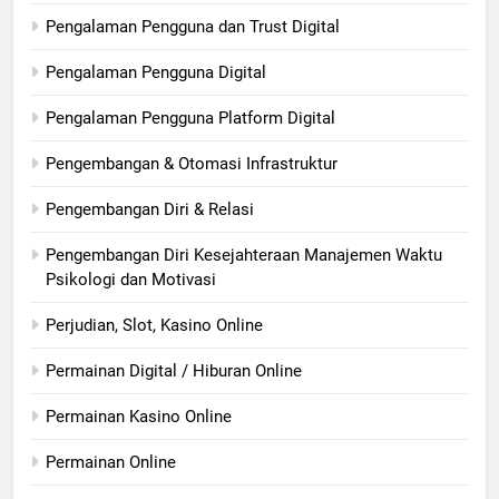
Pengalaman Pengguna dan Trust Digital
Pengalaman Pengguna Digital
Pengalaman Pengguna Platform Digital
Pengembangan & Otomasi Infrastruktur
Pengembangan Diri & Relasi
Pengembangan Diri Kesejahteraan Manajemen Waktu
Psikologi dan Motivasi
Perjudian, Slot, Kasino Online
Permainan Digital / Hiburan Online
Permainan Kasino Online
Permainan Online