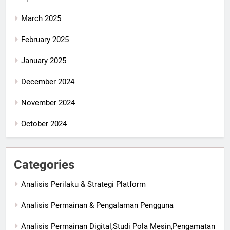
March 2025
February 2025
January 2025
December 2024
November 2024
October 2024
Categories
Analisis Perilaku & Strategi Platform
Analisis Permainan & Pengalaman Pengguna
Analisis Permainan Digital,Studi Pola Mesin,Pengamatan