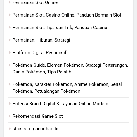
Permainan Slot Online
Permainan Slot, Casino Online, Panduan Bermain Slot
Permainan Slot, Tips dan Trik, Panduan Casino
Permainan, Hiburan, Strategi
Platform Digital Responsif
Pokémon Guide, Elemen Pokémon, Strategi Pertarungan,
Dunia Pokémon, Tips Pelatih
Pokémon, Karakter Pokémon, Anime Pokémon, Serial
Pokémon, Petualangan Pokémon
Potensi Brand Digital & Layanan Online Modern
Rekomendasi Game Slot
situs slot gacor hari ini