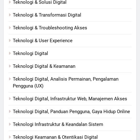
Teknologi & Solusi Digital
Teknologi & Transformasi Digital
Teknologi & Troubleshooting Akses
Teknologi & User Experience
Teknologi Digital
Teknologi Digital & Keamanan
Teknologi Digital, Analisis Permainan, Pengalaman
Pengguna (UX)
Teknologi Digital, Infrastruktur Web, Manajemen Akses
Teknologi Digital, Panduan Pengguna, Gaya Hidup Online
Teknologi Infrastruktur & Keandalan Sistem
Teknologi Keamanan & Otentikasi Digital