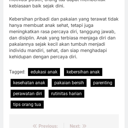
kebiasaan baik sejak dini.
Kebersihan pribadi dan pakaian yang terawat tidak
hanya membuat anak sehat, tetapi juga
meningkatkan rasa percaya diri, tanggung jawab,
dan disiplin. Anak yang terbiasa menjaga diri dan
pakaiannya sejak kecil akan tumbuh menjadi
individu mandiri, sehat, dan siap menghadapi
kehidupan dengan percaya diri.
Tagged:
edukasi anak
kebersihan anak
kesehatan anak
pakaian bersih
parenting
perawatan diri
rutinitas harian
tips orang tua
Previous:
Next:
Post