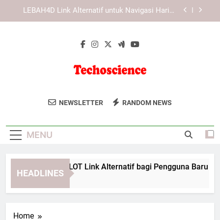
Skip
Panduan Memahami Peran KAYA787 Alternatif
to
dalam Menjaga Akses Tetap Konsisten
content
Cara Memaksimalkan Pengalaman Pengguna
saat Membuka LEBAH4D
Panduan EDWINSLOT Link Alternatif bagi
Pengguna Baru
LEBAH4D Link Alternatif untuk Navigasi Harian
yang Lebih Nyaman dan Terarah
Tech Teachers
Sumber Informasi Dan Tips Bagi Guru
Panduan Memahami Peran KAYA787 Alternatif
NEWSLETTER
RANDOM NEWS
dalam Menjaga Akses Tetap Konsisten
Log
Teknologi Di Tech Teachers Log. Untuk
Cara Memaksimalkan Pengalaman Pengguna
Pembelajaran Yang Lebih Baik.
saat Membuka LEBAH4D
MENU
nduan EDWINSLOT Link Alternatif bagi Pengguna Baru
HEADLINES
Weeks Ago
Home