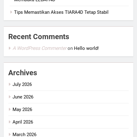
Tips Memastikan Akses TIARA4D Tetap Stabil
Recent Comments
A WordPress Commenter
on
Hello world!
Archives
July 2026
June 2026
May 2026
April 2026
March 2026