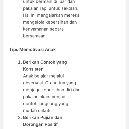
untuk bermain di luar dan
pakaian rapi untuk sekolah.
Hal ini mengajarkan mereka
mengelola kebersihan dan
kenyamanan secara
bersamaan.
Tips Memotivasi Anak
Berikan Contoh yang
Konsisten
Anak belajar melalui
observasi. Orang tua yang
menjaga kebersihan diri dan
pakaian akan menjadi
contoh langsung yang
mudah diikuti.
Berikan Pujian dan
Dorongan Positif