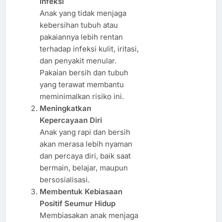
Infeksi
Anak yang tidak menjaga
kebersihan tubuh atau
pakaiannya lebih rentan
terhadap infeksi kulit, iritasi,
dan penyakit menular.
Pakaian bersih dan tubuh
yang terawat membantu
meminimalkan risiko ini.
Meningkatkan
Kepercayaan Diri
Anak yang rapi dan bersih
akan merasa lebih nyaman
dan percaya diri, baik saat
bermain, belajar, maupun
bersosialisasi.
Membentuk Kebiasaan
Positif Seumur Hidup
Membiasakan anak menjaga