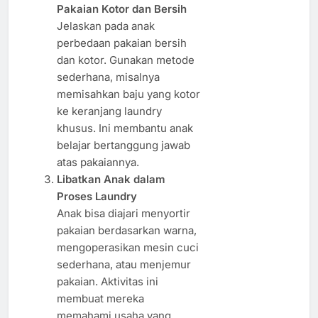
Pakaian Kotor dan Bersih
Jelaskan pada anak
perbedaan pakaian bersih
dan kotor. Gunakan metode
sederhana, misalnya
memisahkan baju yang kotor
ke keranjang laundry
khusus. Ini membantu anak
belajar bertanggung jawab
atas pakaiannya.
Libatkan Anak dalam
Proses Laundry
Anak bisa diajari menyortir
pakaian berdasarkan warna,
mengoperasikan mesin cuci
sederhana, atau menjemur
pakaian. Aktivitas ini
membuat mereka
memahami usaha yang