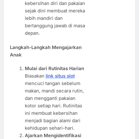
kebersihan diri dan pakaian
sejak dini membuat mereka
lebih mandiri dan
bertanggung jawab di masa
depan.
Langkah-Langkah Mengajarkan
Anak
Mulai dari Rutinitas Harian
Biasakan
link situs slot
mencuci tangan sebelum
makan, mandi secara rutin,
dan mengganti pakaian
kotor setiap hari. Rutinitas
ini membuat kebersihan
menjadi bagian alami dari
kehidupan sehari-hari.
Ajarkan Mengidentifikasi