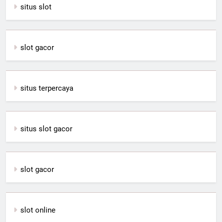
situs slot
slot gacor
situs terpercaya
situs slot gacor
slot gacor
slot online