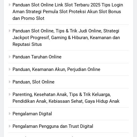
Panduan Slot Online Link Slot Terbaru 2025 Tips Login
Aman Strategi Pemula Slot Proteksi Akun Slot Bonus
dan Promo Slot
Panduan Slot Online, Tips & Trik Judi Online, Strategi
Jackpot Progresif, Gaming & Hiburan, Keamanan dan
Reputasi Situs
Panduan Taruhan Online
Panduan, Keamanan Akun, Perjudian Online
Panduan, Slot Online
Parenting, Kesehatan Anak, Tips & Trik Keluarga,
Pendidikan Anak, Kebiasaan Sehat, Gaya Hidup Anak
Pengalaman Digital
Pengalaman Pengguna dan Trust Digital