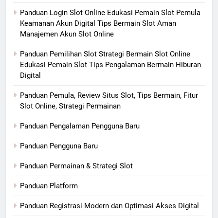
Panduan Login Slot Online Edukasi Pemain Slot Pemula
Keamanan Akun Digital Tips Bermain Slot Aman
Manajemen Akun Slot Online
Panduan Pemilihan Slot Strategi Bermain Slot Online
Edukasi Pemain Slot Tips Pengalaman Bermain Hiburan
Digital
Panduan Pemula, Review Situs Slot, Tips Bermain, Fitur
Slot Online, Strategi Permainan
Panduan Pengalaman Pengguna Baru
Panduan Pengguna Baru
Panduan Permainan & Strategi Slot
Panduan Platform
Panduan Registrasi Modern dan Optimasi Akses Digital