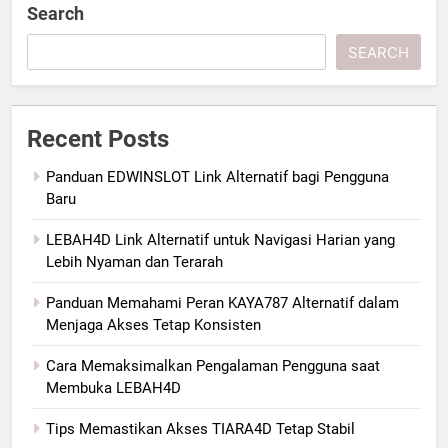
Search
SEARCH
Recent Posts
Panduan EDWINSLOT Link Alternatif bagi Pengguna
Baru
LEBAH4D Link Alternatif untuk Navigasi Harian yang
Lebih Nyaman dan Terarah
Panduan Memahami Peran KAYA787 Alternatif dalam
Menjaga Akses Tetap Konsisten
Cara Memaksimalkan Pengalaman Pengguna saat
Membuka LEBAH4D
Tips Memastikan Akses TIARA4D Tetap Stabil