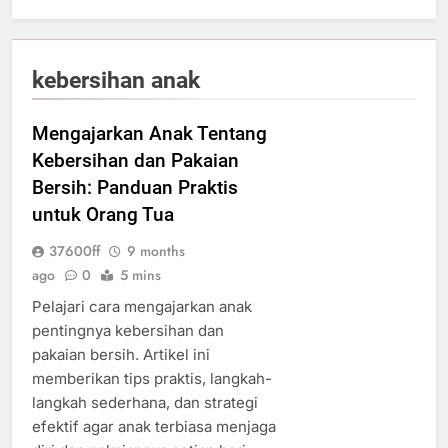
kebersihan anak
Mengajarkan Anak Tentang
Kebersihan dan Pakaian
Bersih: Panduan Praktis
untuk Orang Tua
37600ff
9 months
ago
0
5 mins
Pelajari cara mengajarkan anak
pentingnya kebersihan dan
pakaian bersih. Artikel ini
memberikan tips praktis, langkah-
langkah sederhana, dan strategi
efektif agar anak terbiasa menjaga