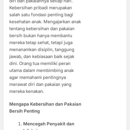
diri dan pakaiannya setiap hari.
Kebersihan pribadi merupakan
salah satu fondasi penting bagi
kesehatan anak. Mengajarkan anak
tentang kebersihan dan pakaian
bersih bukan hanya membantu
mereka tetap sehat, tetapi juga
menanamkan disiplin, tanggung
jawab, dan kebiasaan baik sejak
dini. Orang tua memiliki peran
utama dalam membimbing anak
agar memahami pentingnya
merawat diri dan pakaian yang
mereka kenakan.
Mengapa Kebersihan dan Pakaian
Bersih Penting
Mencegah Penyakit dan