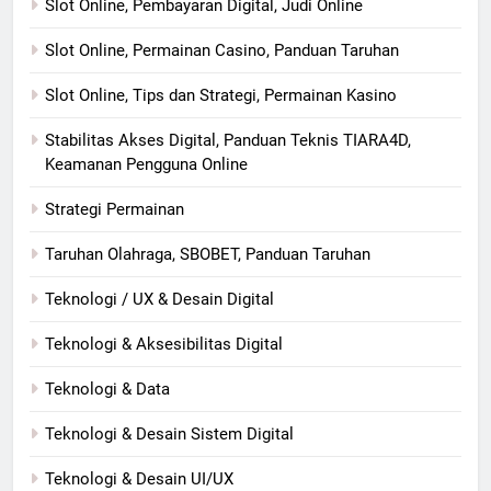
Slot Online, Pembayaran Digital, Judi Online
Slot Online, Permainan Casino, Panduan Taruhan
Slot Online, Tips dan Strategi, Permainan Kasino
Stabilitas Akses Digital, Panduan Teknis TIARA4D,
Keamanan Pengguna Online
Strategi Permainan
Taruhan Olahraga, SBOBET, Panduan Taruhan
Teknologi / UX & Desain Digital
Teknologi & Aksesibilitas Digital
Teknologi & Data
Teknologi & Desain Sistem Digital
Teknologi & Desain UI/UX