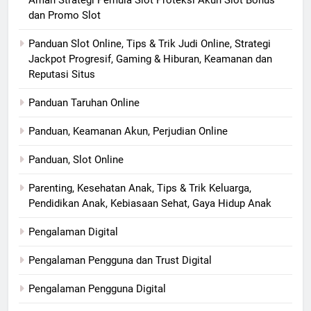
Aman Strategi Pemula Slot Proteksi Akun Slot Bonus
dan Promo Slot
Panduan Slot Online, Tips & Trik Judi Online, Strategi
Jackpot Progresif, Gaming & Hiburan, Keamanan dan
Reputasi Situs
Panduan Taruhan Online
Panduan, Keamanan Akun, Perjudian Online
Panduan, Slot Online
Parenting, Kesehatan Anak, Tips & Trik Keluarga,
Pendidikan Anak, Kebiasaan Sehat, Gaya Hidup Anak
Pengalaman Digital
Pengalaman Pengguna dan Trust Digital
Pengalaman Pengguna Digital