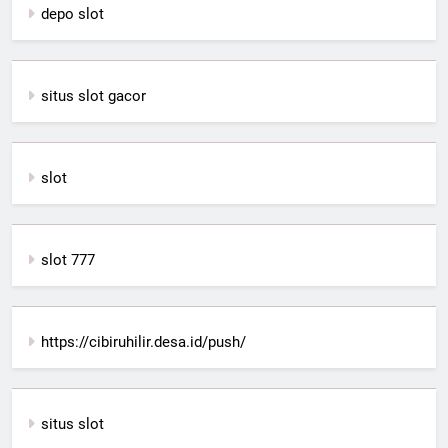
depo slot
situs slot gacor
slot
slot 777
https://cibiruhilir.desa.id/push/
situs slot