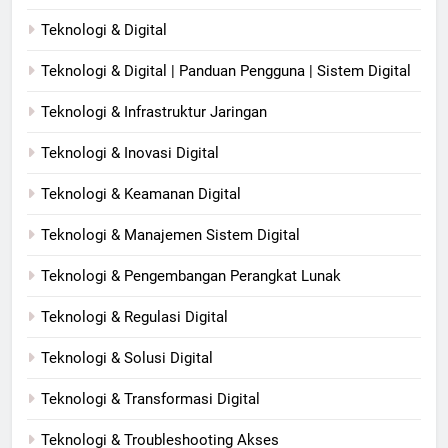
Teknologi & Digital
Teknologi & Digital | Panduan Pengguna | Sistem Digital
Teknologi & Infrastruktur Jaringan
Teknologi & Inovasi Digital
Teknologi & Keamanan Digital
Teknologi & Manajemen Sistem Digital
Teknologi & Pengembangan Perangkat Lunak
Teknologi & Regulasi Digital
Teknologi & Solusi Digital
Teknologi & Transformasi Digital
Teknologi & Troubleshooting Akses