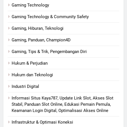
Gaming Technology
Gaming Technology & Community Safety
Gaming, Hiburan, Teknologi
Gaming, Panduan, Champion4D
Gaming, Tips & Trik, Pengembangan Diri
Hukum & Perjudian
Hukum dan Teknologi
Industri Digital
Informasi Situs Kaya787, Update Link Slot, Akses Slot
Stabil, Panduan Slot Online, Edukasi Pemain Pemula,
Keamanan Login Digital, Optimalisasi Akses Online
Infrastruktur & Optimasi Koneksi