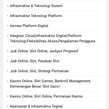
Infrastruktur & Teknologi Sistem
Infrastruktur Teknologi Platform
Inovasi Platform Digital
Integrasi Cloud,Infrastruktur Digital,Platform
Teknologi,Fleksibilitas Akses,Pengalaman Pengguna
Judi Online, Slot Online, Jackpot Progresif
Judi Online, Slot, Panduan Slot
Judi Online, Slot, Strategi Permainan
Kasino Online, Slot Games, Bankroll Management,
Kemenangan Besar, Slot Gacor
Kasino Online, Slot Online, Permainan Kasino
Keamanan & Infrastruktur Digital