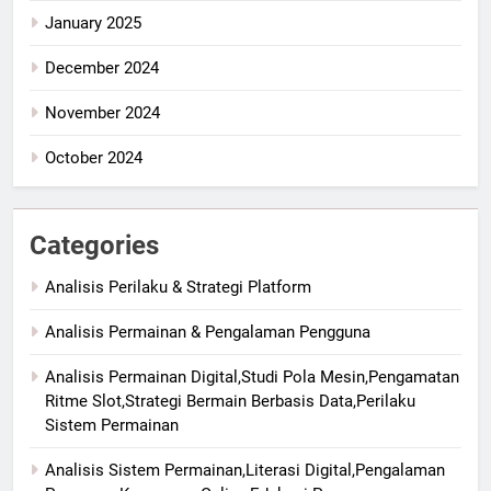
January 2025
December 2024
November 2024
October 2024
Categories
Analisis Perilaku & Strategi Platform
Analisis Permainan & Pengalaman Pengguna
Analisis Permainan Digital,Studi Pola Mesin,Pengamatan
Ritme Slot,Strategi Bermain Berbasis Data,Perilaku
Sistem Permainan
Analisis Sistem Permainan,Literasi Digital,Pengalaman