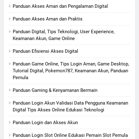
Panduan Akses Aman dan Pengalaman Digital
Panduan Akses Aman dan Praktis
Panduan Digital, Tips Teknologi, User Experience,
Keamanan Akun, Game Online
Panduan Efisiensi Akses Digital
Panduan Game Online, Tips Login Aman, Game Desktop,
Tutorial Digital, Pokemon787, Keamanan Akun, Panduan
Pemula
Panduan Gaming & Kenyamanan Bermain
Panduan Login Akun Validasi Data Pengguna Keamanan
Digital Tips Akses Online Edukasi Teknologi
Panduan Login dan Akses Akun
Panduan Login Slot Online Edukasi Pemain Slot Pemula