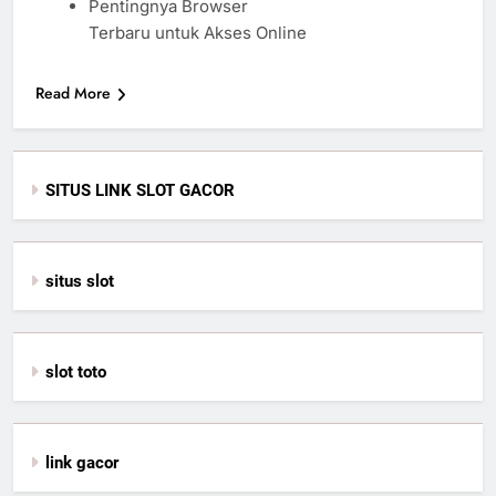
Pentingnya Browser
Terbaru untuk Akses Online
Read More
SITUS LINK SLOT GACOR
situs slot
slot toto
link gacor