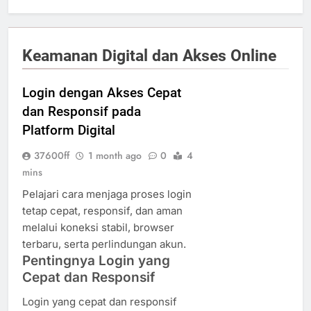
Keamanan Digital dan Akses Online
Login dengan Akses Cepat
dan Responsif pada
Platform Digital
37600ff
1 month ago
0
4
mins
Pelajari cara menjaga proses login
tetap cepat, responsif, dan aman
melalui koneksi stabil, browser
terbaru, serta perlindungan akun.
Pentingnya Login yang
Cepat dan Responsif
Login yang cepat dan responsif