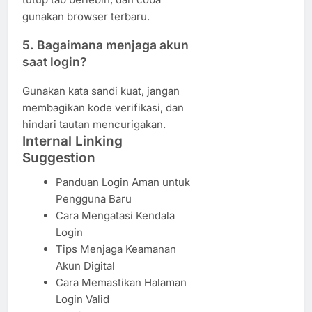
gunakan browser terbaru.
5. Bagaimana menjaga akun
saat login?
Gunakan kata sandi kuat, jangan
membagikan kode verifikasi, dan
hindari tautan mencurigakan.
Internal Linking
Suggestion
Panduan Login Aman untuk
Pengguna Baru
Cara Mengatasi Kendala
Login
Tips Menjaga Keamanan
Akun Digital
Cara Memastikan Halaman
Login Valid