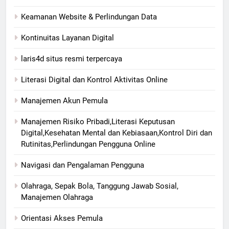
Keamanan Website & Perlindungan Data
Kontinuitas Layanan Digital
laris4d situs resmi terpercaya
Literasi Digital dan Kontrol Aktivitas Online
Manajemen Akun Pemula
Manajemen Risiko Pribadi,Literasi Keputusan
Digital,Kesehatan Mental dan Kebiasaan,Kontrol Diri dan
Rutinitas,Perlindungan Pengguna Online
Navigasi dan Pengalaman Pengguna
Olahraga, Sepak Bola, Tanggung Jawab Sosial,
Manajemen Olahraga
Orientasi Akses Pemula