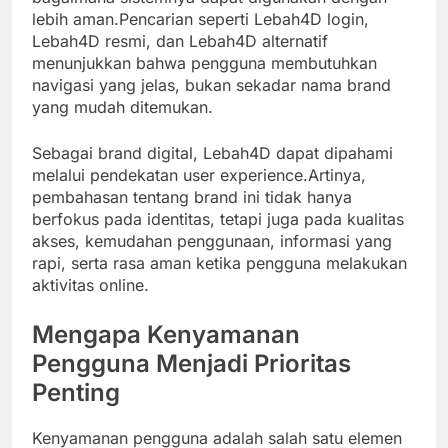
lebih aman.Pencarian seperti Lebah4D login,
Lebah4D resmi, dan Lebah4D alternatif
menunjukkan bahwa pengguna membutuhkan
navigasi yang jelas, bukan sekadar nama brand
yang mudah ditemukan.
Sebagai brand digital, Lebah4D dapat dipahami
melalui pendekatan user experience.Artinya,
pembahasan tentang brand ini tidak hanya
berfokus pada identitas, tetapi juga pada kualitas
akses, kemudahan penggunaan, informasi yang
rapi, serta rasa aman ketika pengguna melakukan
aktivitas online.
Mengapa Kenyamanan
Pengguna Menjadi Prioritas
Penting
Kenyamanan pengguna adalah salah satu elemen