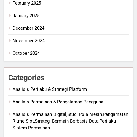
February 2025
January 2025
December 2024
November 2024
October 2024
Categories
Analisis Perilaku & Strategi Platform
Analisis Permainan & Pengalaman Pengguna
Analisis Permainan Digital,Studi Pola Mesin,Pengamatan
Ritme Slot,Strategi Bermain Berbasis Data,Perilaku
Sistem Permainan