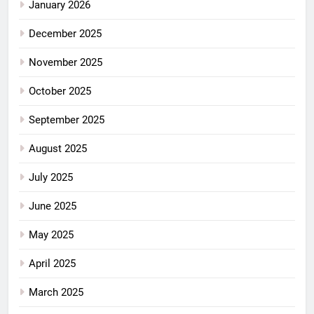
January 2026
December 2025
November 2025
October 2025
September 2025
August 2025
July 2025
June 2025
May 2025
April 2025
March 2025