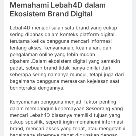
Memahami Lebah4D dalam
Ekosistem Brand Digital
Lebah4D menjadi salah satu brand yang cukup
sering dibahas dalam konteks platform digital,
terutama ketika pengguna mencari informasi
tentang akses, kenyamanan, keamanan, dan
pengalaman online yang lebih mudah
dipahami.Dalam ekosistem digital yang semakin
padat, sebuah brand tidak hanya dinilai dari
seberapa sering namanya muncul, tetapi juga dari
bagaimana pengguna merasakan kejelasan saat
berinteraksi dengannya.
Kenyamanan pengguna menjadi faktor penting
dalam membangun kepercayaan.Seseorang yang
mencari Lebah4D biasanya memiliki tujuan yang
cukup spesifik, seperti ingin memahami informasi
brand, mencari akses yang tepat, atau mengetahui
bagaimana sistemnya dapat digunakan dengan