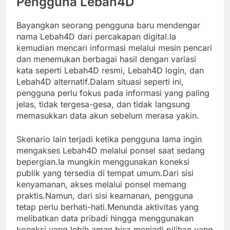
Pengguna Lebah4D
Bayangkan seorang pengguna baru mendengar
nama Lebah4D dari percakapan digital.Ia
kemudian mencari informasi melalui mesin pencari
dan menemukan berbagai hasil dengan variasi
kata seperti Lebah4D resmi, Lebah4D login, dan
Lebah4D alternatif.Dalam situasi seperti ini,
pengguna perlu fokus pada informasi yang paling
jelas, tidak tergesa-gesa, dan tidak langsung
memasukkan data akun sebelum merasa yakin.
Skenario lain terjadi ketika pengguna lama ingin
mengakses Lebah4D melalui ponsel saat sedang
bepergian.Ia mungkin menggunakan koneksi
publik yang tersedia di tempat umum.Dari sisi
kenyamanan, akses melalui ponsel memang
praktis.Namun, dari sisi keamanan, pengguna
tetap perlu berhati-hati.Menunda aktivitas yang
melibatkan data pribadi hingga menggunakan
koneksi yang lebih aman bisa menjadi pilihan yang