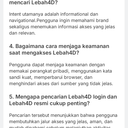
mencari Lebah4D?
Intent utamanya adalah informational dan
navigational.Pengguna ingin memahami brand
sekaligus menemukan informasi akses yang jelas
dan relevan.
4. Bagaimana cara menjaga keamanan
saat mengakses Lebah4D?
Pengguna dapat menjaga keamanan dengan
memakai perangkat pribadi, menggunakan kata
sandi kuat, memperbarui browser, dan
menghindari akses dari sumber yang tidak jelas.
5. Mengapa pencarian Lebah4D login dan
Lebah4D resmi cukup penting?
Pencarian tersebut menunjukkan bahwa pengguna
membutuhkan jalur akses yang jelas, aman, dan
mudah dipahami sebelum melanjutkan aktivitas