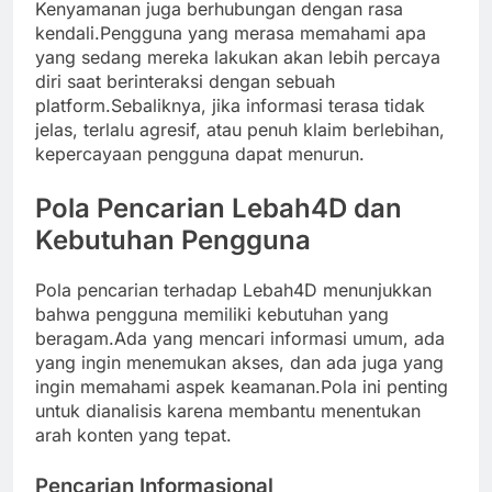
Kenyamanan juga berhubungan dengan rasa
kendali.Pengguna yang merasa memahami apa
yang sedang mereka lakukan akan lebih percaya
diri saat berinteraksi dengan sebuah
platform.Sebaliknya, jika informasi terasa tidak
jelas, terlalu agresif, atau penuh klaim berlebihan,
kepercayaan pengguna dapat menurun.
Pola Pencarian Lebah4D dan
Kebutuhan Pengguna
Pola pencarian terhadap Lebah4D menunjukkan
bahwa pengguna memiliki kebutuhan yang
beragam.Ada yang mencari informasi umum, ada
yang ingin menemukan akses, dan ada juga yang
ingin memahami aspek keamanan.Pola ini penting
untuk dianalisis karena membantu menentukan
arah konten yang tepat.
Pencarian Informasional