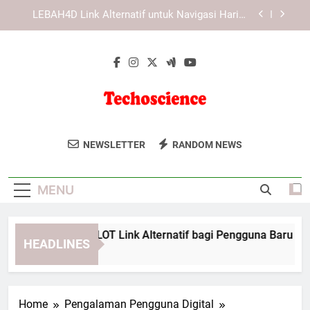
Skip
Panduan Memahami Peran KAYA787 Alternatif
to
dalam Menjaga Akses Tetap Konsisten
content
Cara Memaksimalkan Pengalaman Pengguna
saat Membuka LEBAH4D
Panduan EDWINSLOT Link Alternatif bagi
Pengguna Baru
LEBAH4D Link Alternatif untuk Navigasi Harian
yang Lebih Nyaman dan Terarah
Tech Teachers
Sumber Informasi Dan Tips Bagi Guru
Panduan Memahami Peran KAYA787 Alternatif
NEWSLETTER
RANDOM NEWS
dalam Menjaga Akses Tetap Konsisten
Log
Teknologi Di Tech Teachers Log. Untuk
Cara Memaksimalkan Pengalaman Pengguna
Pembelajaran Yang Lebih Baik.
saat Membuka LEBAH4D
MENU
nduan EDWINSLOT Link Alternatif bagi Pengguna Baru
HEADLINES
Weeks Ago
Home
Pengalaman Pengguna Digital