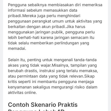
Pengguna sebaiknya membiasakan diri memeriksa
informasi sebelum memasukkan data
pribadi.Mereka juga perlu menghindari
penggunaan perangkat umum untuk aktivitas yang
berkaitan dengan akun pribadi.Jika harus
menggunakan jaringan publik, pengguna perlu
lebih berhati-hati karena jaringan semacam itu
tidak selalu memberikan perlindungan yang
memadai.
Selain itu, penting untuk mengenali tanda-tanda
akses yang tidak wajar.Misalnya, tampilan yang
berubah drastis, instruksi yang terlalu memaksa,
atau permintaan data yang tidak relevan.Sikap
kritis seperti ini membantu pengguna menjaga
kenyamanan sekaligus mengurangi risiko dalam
aktivitas online.
Contoh Skenario Praktis