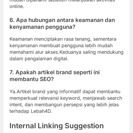
online.
6. Apa hubungan antara keamanan dan
kenyamanan pengguna?
Keamanan menciptakan rasa tenang, sementara
kenyamanan membuat pengguna lebih mudah
memahami alur akses.Keduanya saling mendukung
dalam pengalaman digital.
7. Apakah artikel brand seperti ini
membantu SEO?
Ya.Artikel brand yang informatif dapat membantu
memperkuat relevansi keyword, menjawab search
intent, dan membangun persepsi yang lebih jelas
terhadap Lebah4D.
Internal Linking Suggestion