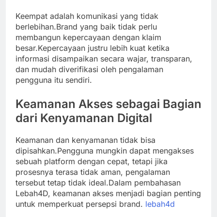
Keempat adalah komunikasi yang tidak
berlebihan.Brand yang baik tidak perlu
membangun kepercayaan dengan klaim
besar.Kepercayaan justru lebih kuat ketika
informasi disampaikan secara wajar, transparan,
dan mudah diverifikasi oleh pengalaman
pengguna itu sendiri.
Keamanan Akses sebagai Bagian
dari Kenyamanan Digital
Keamanan dan kenyamanan tidak bisa
dipisahkan.Pengguna mungkin dapat mengakses
sebuah platform dengan cepat, tetapi jika
prosesnya terasa tidak aman, pengalaman
tersebut tetap tidak ideal.Dalam pembahasan
Lebah4D, keamanan akses menjadi bagian penting
untuk memperkuat persepsi brand.
lebah4d