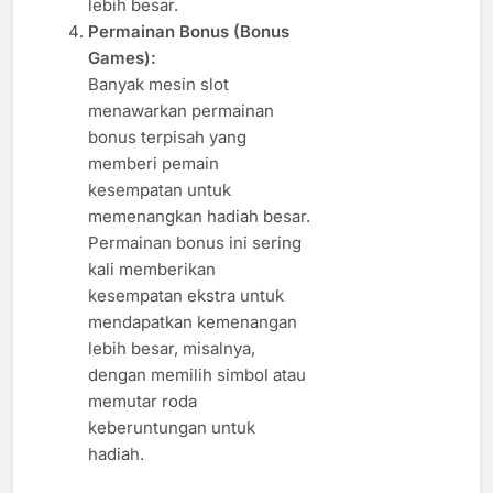
lebih besar.
Permainan Bonus (Bonus
Games):
Banyak mesin slot
menawarkan permainan
bonus terpisah yang
memberi pemain
kesempatan untuk
memenangkan hadiah besar.
Permainan bonus ini sering
kali memberikan
kesempatan ekstra untuk
mendapatkan kemenangan
lebih besar, misalnya,
dengan memilih simbol atau
memutar roda
keberuntungan untuk
hadiah.