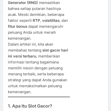
Generator (RNG)
memastikan
bahwa setiap putaran hasilnya
acak. Meski demikian, beberapa
faktor seperti
RTP
,
volatilitas
, dan
fitur bonus
dapat memengaruhi
peluang Anda untuk meraih
kemenangan.
Dalam artikel ini, kita akan
membahas tentang
slot gacor hari
ini versi terbaru
, memberikan
informasi tentang bagaimana
memilih mesin dengan peluang
menang terbaik, serta beberapa
strategi yang dapat Anda gunakan
untuk memaksimalkan peluang
kemenangan.
1.
Apa Itu Slot Gacor?