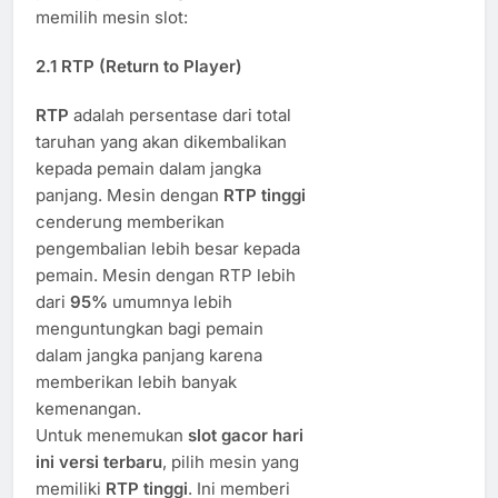
memilih mesin slot:
2.1
RTP (Return to Player)
RTP
adalah persentase dari total
taruhan yang akan dikembalikan
kepada pemain dalam jangka
panjang. Mesin dengan
RTP tinggi
cenderung memberikan
pengembalian lebih besar kepada
pemain. Mesin dengan RTP lebih
dari
95%
umumnya lebih
menguntungkan bagi pemain
dalam jangka panjang karena
memberikan lebih banyak
kemenangan.
Untuk menemukan
slot gacor hari
ini versi terbaru
, pilih mesin yang
memiliki
RTP tinggi
. Ini memberi