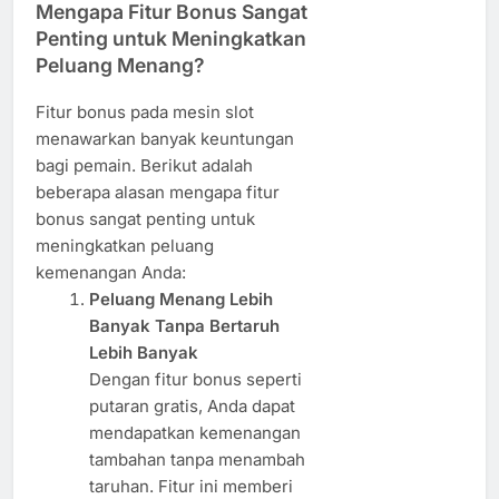
Mengapa Fitur Bonus Sangat
Penting untuk Meningkatkan
Peluang Menang?
Fitur bonus pada mesin slot
menawarkan banyak keuntungan
bagi pemain. Berikut adalah
beberapa alasan mengapa fitur
bonus sangat penting untuk
meningkatkan peluang
kemenangan Anda:
Peluang Menang Lebih
Banyak Tanpa Bertaruh
Lebih Banyak
Dengan fitur bonus seperti
putaran gratis, Anda dapat
mendapatkan kemenangan
tambahan tanpa menambah
taruhan. Fitur ini memberi