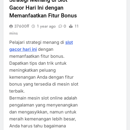
Gacor Hari Ini dengan
Memanfaatkan Fitur Bonus
37600ff
1 year ago
0
11
mins
Pelajari strategi menang di
slot
gacor hari ini
dengan
memanfaatkan fitur bonus.
Dapatkan tips dan trik untuk
meningkatkan peluang
kemenangan Anda dengan fitur
bonus yang tersedia di mesin slot
terbaik.
Bermain mesin slot online adalah
pengalaman yang menyenangkan
dan mengasyikkan, namun untuk
meraih kemenangan lebih besar,
Anda harus tahu bagaimana