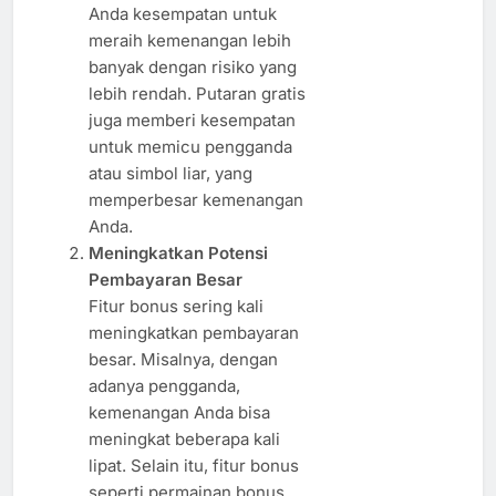
Anda kesempatan untuk
meraih kemenangan lebih
banyak dengan risiko yang
lebih rendah. Putaran gratis
juga memberi kesempatan
untuk memicu pengganda
atau simbol liar, yang
memperbesar kemenangan
Anda.
Meningkatkan Potensi
Pembayaran Besar
Fitur bonus sering kali
meningkatkan pembayaran
besar. Misalnya, dengan
adanya pengganda,
kemenangan Anda bisa
meningkat beberapa kali
lipat. Selain itu, fitur bonus
seperti permainan bonus