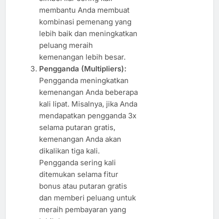
membantu Anda membuat
kombinasi pemenang yang
lebih baik dan meningkatkan
peluang meraih
kemenangan lebih besar.
Pengganda (Multipliers):
Pengganda meningkatkan
kemenangan Anda beberapa
kali lipat. Misalnya, jika Anda
mendapatkan pengganda 3x
selama putaran gratis,
kemenangan Anda akan
dikalikan tiga kali.
Pengganda sering kali
ditemukan selama fitur
bonus atau putaran gratis
dan memberi peluang untuk
meraih pembayaran yang