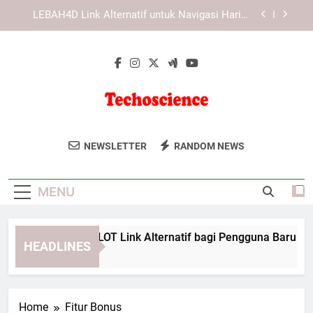
Skip
Panduan Memahami Peran KAYA787 Alternatif
to
dalam Menjaga Akses Tetap Konsisten
content
Cara Memaksimalkan Pengalaman Pengguna
saat Membuka LEBAH4D
Panduan EDWINSLOT Link Alternatif bagi
Pengguna Baru
LEBAH4D Link Alternatif untuk Navigasi Harian
yang Lebih Nyaman dan Terarah
Tech Teachers
Sumber Informasi Dan Tips Bagi Guru
Panduan Memahami Peran KAYA787 Alternatif
NEWSLETTER
RANDOM NEWS
dalam Menjaga Akses Tetap Konsisten
Log
Teknologi Di Tech Teachers Log. Untuk
Cara Memaksimalkan Pengalaman Pengguna
Pembelajaran Yang Lebih Baik.
saat Membuka LEBAH4D
MENU
nduan EDWINSLOT Link Alternatif bagi Pengguna Baru
HEADLINES
Weeks Ago
Home
Fitur Bonus