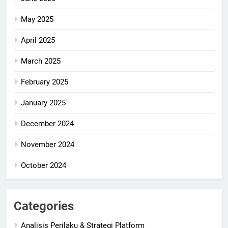
May 2025
April 2025
March 2025
February 2025
January 2025
December 2024
November 2024
October 2024
Categories
Analisis Perilaku & Strategi Platform