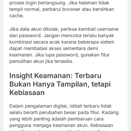
proses login berlangsung. Jika halaman tidak
tampil normal, perbarui browser atau bersihkan
cache.
Jika data akun ditolak, periksa kembali username
dan password. Jangan mencoba terlalu banyak
kombinasi secara acak karena beberapa sistem
dapat membatasi akses sementara demi
keamanan. Jika lupa password, gunakan fitur
pemulihan akun jika tersedia.
Insight Keamanan: Terbaru
Bukan Hanya Tampilan, tetapi
Kebiasaan
Dalam pengalaman digital, istilah terbaru tidak
selalu berarti perubahan besar pada fitur. Kadang
yang lebih penting adalah pembaruan cara
pengguna menjaga keamanan akun. Kebiasaan