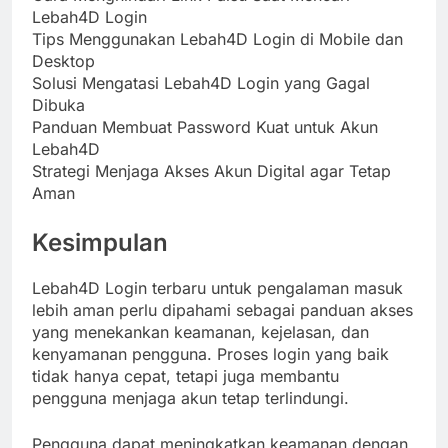
Lebah4D Login
Tips Menggunakan Lebah4D Login di Mobile dan
Desktop
Solusi Mengatasi Lebah4D Login yang Gagal
Dibuka
Panduan Membuat Password Kuat untuk Akun
Lebah4D
Strategi Menjaga Akses Akun Digital agar Tetap
Aman
Kesimpulan
Lebah4D Login terbaru untuk pengalaman masuk
lebih aman perlu dipahami sebagai panduan akses
yang menekankan keamanan, kejelasan, dan
kenyamanan pengguna. Proses login yang baik
tidak hanya cepat, tetapi juga membantu
pengguna menjaga akun tetap terlindungi.
Pengguna dapat meningkatkan keamanan dengan