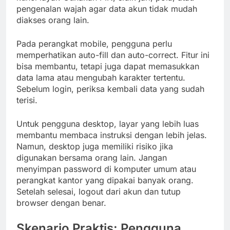
pengenalan wajah agar data akun tidak mudah
diakses orang lain.
Pada perangkat mobile, pengguna perlu
memperhatikan auto-fill dan auto-correct. Fitur ini
bisa membantu, tetapi juga dapat memasukkan
data lama atau mengubah karakter tertentu.
Sebelum login, periksa kembali data yang sudah
terisi.
Untuk pengguna desktop, layar yang lebih luas
membantu membaca instruksi dengan lebih jelas.
Namun, desktop juga memiliki risiko jika
digunakan bersama orang lain. Jangan
menyimpan password di komputer umum atau
perangkat kantor yang dipakai banyak orang.
Setelah selesai, logout dari akun dan tutup
browser dengan benar.
Skenario Praktis: Pengguna