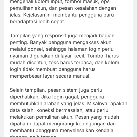
mengenali kolom input, tombol masuk, opsi
pemulihan akun, dan pesan kesalahan dengan
jelas. Kejelasan ini membantu pengguna baru
beradaptasi lebih cepat.
Tampilan yang responsif juga menjadi bagian
penting. Banyak pengguna mengakses akun
melalui ponsel, sehingga halaman login perlu
nyaman digunakan di layar kecil. Tombol harus
mudah disentuh, teks harus terbaca, dan kolom
login tidak membuat pengguna harus
memperbesar layar secara manual.
Selain tampilan, pesan sistem juga perlu
diperhatikan. Jika login gagal, pengguna
membutuhkan arahan yang jelas. Misalnya, apakah
data salah, koneksi bermasalah, atau perlu
melakukan pemulihan akun. Pesan yang mudah
dipahami dapat mengurangi kebingungan dan
membantu pengguna menyelesaikan kendala
dengan lebih tenang.