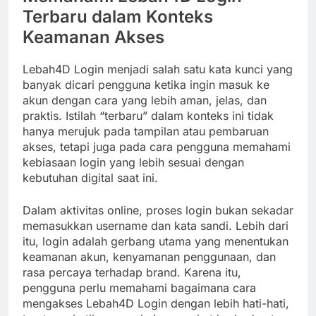
Terbaru dalam Konteks
Keamanan Akses
Lebah4D Login menjadi salah satu kata kunci yang
banyak dicari pengguna ketika ingin masuk ke
akun dengan cara yang lebih aman, jelas, dan
praktis. Istilah “terbaru” dalam konteks ini tidak
hanya merujuk pada tampilan atau pembaruan
akses, tetapi juga pada cara pengguna memahami
kebiasaan login yang lebih sesuai dengan
kebutuhan digital saat ini.
Dalam aktivitas online, proses login bukan sekadar
memasukkan username dan kata sandi. Lebih dari
itu, login adalah gerbang utama yang menentukan
keamanan akun, kenyamanan penggunaan, dan
rasa percaya terhadap brand. Karena itu,
pengguna perlu memahami bagaimana cara
mengakses Lebah4D Login dengan lebih hati-hati,