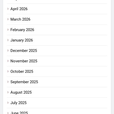
April 2026
March 2026
February 2026
January 2026
December 2025
November 2025
October 2025
September 2025
August 2025
July 2025
June 2025