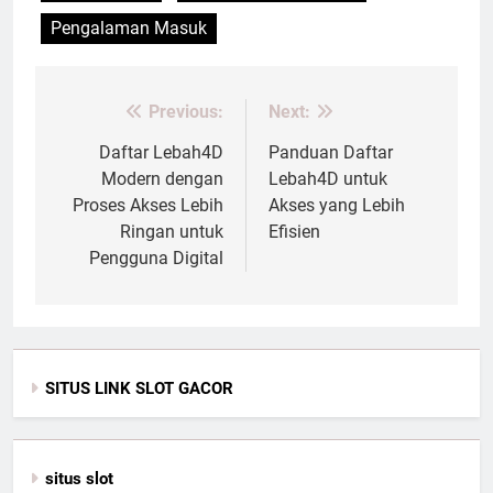
Pengalaman Masuk
Previous:
Next:
Post
navigation
Daftar Lebah4D
Panduan Daftar
Modern dengan
Lebah4D untuk
Proses Akses Lebih
Akses yang Lebih
Ringan untuk
Efisien
Pengguna Digital
SITUS LINK SLOT GACOR
situs slot