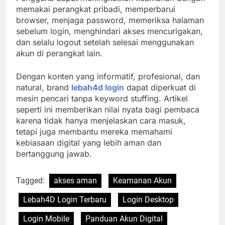
memakai perangkat pribadi, memperbarui
browser, menjaga password, memeriksa halaman
sebelum login, menghindari akses mencurigakan,
dan selalu logout setelah selesai menggunakan
akun di perangkat lain.
Dengan konten yang informatif, profesional, dan
natural, brand
lebah4d login
dapat diperkuat di
mesin pencari tanpa keyword stuffing. Artikel
seperti ini memberikan nilai nyata bagi pembaca
karena tidak hanya menjelaskan cara masuk,
tetapi juga membantu mereka memahami
kebiasaan digital yang lebih aman dan
bertanggung jawab.
Tagged:
akses aman
Keamanan Akun
Lebah4D Login Terbaru
Login Desktop
Login Mobile
Panduan Akun Digital