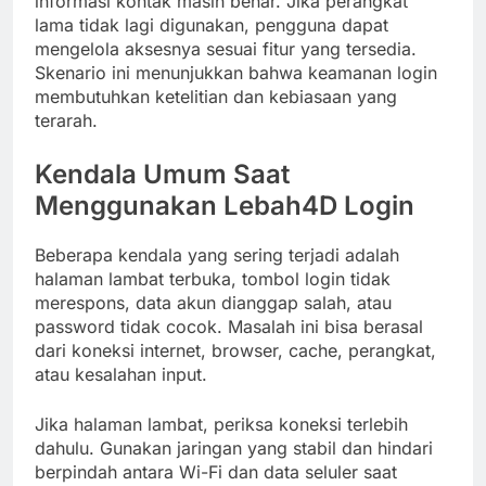
informasi kontak masih benar. Jika perangkat
lama tidak lagi digunakan, pengguna dapat
mengelola aksesnya sesuai fitur yang tersedia.
Skenario ini menunjukkan bahwa keamanan login
membutuhkan ketelitian dan kebiasaan yang
terarah.
Kendala Umum Saat
Menggunakan Lebah4D Login
Beberapa kendala yang sering terjadi adalah
halaman lambat terbuka, tombol login tidak
merespons, data akun dianggap salah, atau
password tidak cocok. Masalah ini bisa berasal
dari koneksi internet, browser, cache, perangkat,
atau kesalahan input.
Jika halaman lambat, periksa koneksi terlebih
dahulu. Gunakan jaringan yang stabil dan hindari
berpindah antara Wi-Fi dan data seluler saat