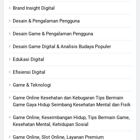
Brand Insight Digital
Desain & Pengalaman Pengguna
Desain Game & Pengalaman Pengguna
Desain Game Digital & Analisis Budaya Populer
Edukasi Digital
Efisiensi Digital
Game & Teknologi
Game Online Kesehatan dan Kebugaran Tips Bermain
Game Gaya Hidup Seimbang Kesehatan Mental dan Fisik
Game Online, Keseimbangan Hidup, Tips Bermain Game,
Kesehatan Mental, Kehidupan Sosial
Game Online, Slot Online, Layanan Premium