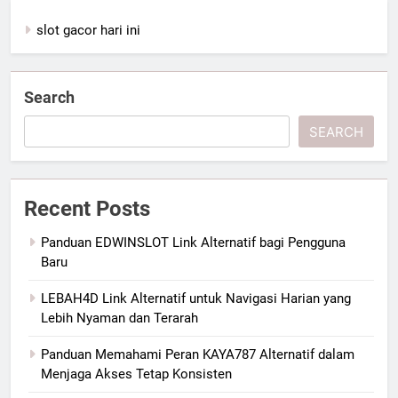
slot gacor hari ini
Search
SEARCH
Recent Posts
Panduan EDWINSLOT Link Alternatif bagi Pengguna
Baru
LEBAH4D Link Alternatif untuk Navigasi Harian yang
Lebih Nyaman dan Terarah
Panduan Memahami Peran KAYA787 Alternatif dalam
Menjaga Akses Tetap Konsisten