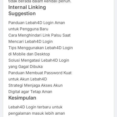
tidak berada dalam kendali penuh.
Internal Linking
Suggestion
Panduan Lebah4D Login Aman
untuk Pengguna Baru
Cara Menghindari Link Palsu Saat
Mencari Lebah4D Login
Tips Menggunakan Lebah4D Login
di Mobile dan Desktop
Solusi Mengatasi Lebah4D Login
yang Gagal Dibuka
Panduan Membuat Password Kuat
untuk Akun Lebah4D
Strategi Menjaga Akses Akun
Digital agar Tetap Aman
Kesimpulan
Lebah4D Login terbaru untuk
pengalaman masuk lebih aman