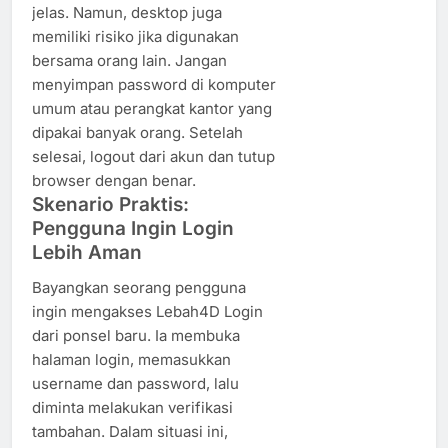
jelas. Namun, desktop juga
memiliki risiko jika digunakan
bersama orang lain. Jangan
menyimpan password di komputer
umum atau perangkat kantor yang
dipakai banyak orang. Setelah
selesai, logout dari akun dan tutup
browser dengan benar.
Skenario Praktis:
Pengguna Ingin Login
Lebih Aman
Bayangkan seorang pengguna
ingin mengakses Lebah4D Login
dari ponsel baru. Ia membuka
halaman login, memasukkan
username dan password, lalu
diminta melakukan verifikasi
tambahan. Dalam situasi ini,