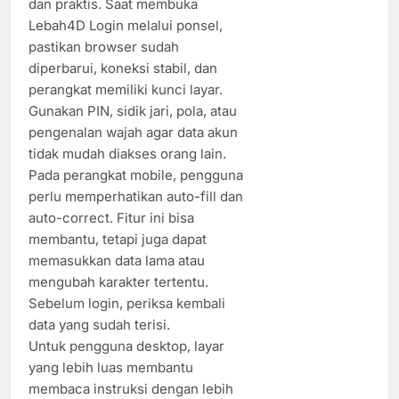
dan praktis. Saat membuka
Lebah4D Login melalui ponsel,
pastikan browser sudah
diperbarui, koneksi stabil, dan
perangkat memiliki kunci layar.
Gunakan PIN, sidik jari, pola, atau
pengenalan wajah agar data akun
tidak mudah diakses orang lain.
Pada perangkat mobile, pengguna
perlu memperhatikan auto-fill dan
auto-correct. Fitur ini bisa
membantu, tetapi juga dapat
memasukkan data lama atau
mengubah karakter tertentu.
Sebelum login, periksa kembali
data yang sudah terisi.
Untuk pengguna desktop, layar
yang lebih luas membantu
membaca instruksi dengan lebih