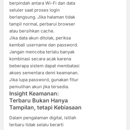
berpindah antara Wi-Fi dan data
seluler saat proses login
berlangsung. Jika halaman tidak
tampil normal, perbarui browser
atau bersihkan cache.
Jika data akun ditolak, periksa
kembali username dan password.
Jangan mencoba terlalu banyak
kombinasi secara acak karena
beberapa sistem dapat membatasi
akses sementara demi keamanan.
Jika lupa password, gunakan fitur
pemulihan akun jika tersedia.
Insight Keamanan:
Terbaru Bukan Hanya
Tampilan, tetapi Kebiasaan
Dalam pengalaman digital, istilah
terbaru tidak selalu berarti