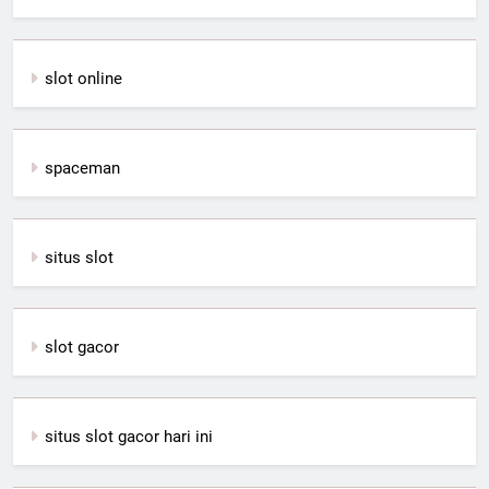
slot online
spaceman
situs slot
slot gacor
situs slot gacor hari ini