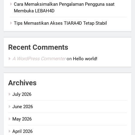
Cara Memaksimalkan Pengalaman Pengguna saat
Membuka LEBAH4D
Tips Memastikan Akses TIARA4D Tetap Stabil
Recent Comments
A WordPress Commenter
on
Hello world!
Archives
July 2026
June 2026
May 2026
April 2026