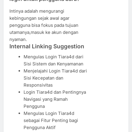
Intinya adalah mengurangi
kebingungan sejak awal agar
pengguna bisa fokus pada tujuan
utamanya,masuk ke akun dengan
nyaman.
Internal Linking Suggestion
Mengulas Login Tiara4d dari
Sisi Sistem dan Kenyamanan
Menjelajahi Login Tiara4d dari
Sisi Kecepatan dan
Responsivitas
Login Tiara4d dan Pentingnya
Navigasi yang Ramah
Pengguna
Mengulas Login Tiara4d
sebagai Fitur Penting bagi
Pengguna Aktif