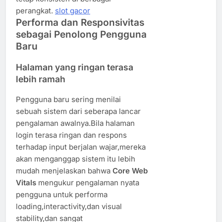
perangkat.
slot gacor
Performa dan Responsivitas
sebagai Penolong Pengguna
Baru
Halaman yang ringan terasa
lebih ramah
Pengguna baru sering menilai
sebuah sistem dari seberapa lancar
pengalaman awalnya.Bila halaman
login terasa ringan dan respons
terhadap input berjalan wajar,mereka
akan menganggap sistem itu lebih
mudah menjelaskan bahwa
Core Web
Vitals
mengukur pengalaman nyata
pengguna untuk performa
loading,interactivity,dan visual
stability,dan sangat