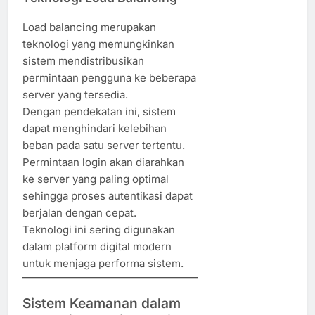
Load balancing merupakan
teknologi yang memungkinkan
sistem mendistribusikan
permintaan pengguna ke beberapa
server yang tersedia.
Dengan pendekatan ini, sistem
dapat menghindari kelebihan
beban pada satu server tertentu.
Permintaan login akan diarahkan
ke server yang paling optimal
sehingga proses autentikasi dapat
berjalan dengan cepat.
Teknologi ini sering digunakan
dalam platform digital modern
untuk menjaga performa sistem.
Sistem Keamanan dalam