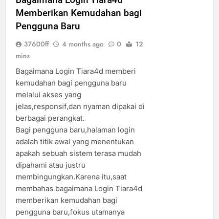
Memberikan Kemudahan bagi
Pengguna Baru
37600ff
4 months ago
0
12
mins
Bagaimana Login Tiara4d memberi
kemudahan bagi pengguna baru
melalui akses yang
jelas,responsif,dan nyaman dipakai di
berbagai perangkat.
Bagi pengguna baru,halaman login
adalah titik awal yang menentukan
apakah sebuah sistem terasa mudah
dipahami atau justru
membingungkan.Karena itu,saat
membahas bagaimana Login Tiara4d
memberikan kemudahan bagi
pengguna baru,fokus utamanya