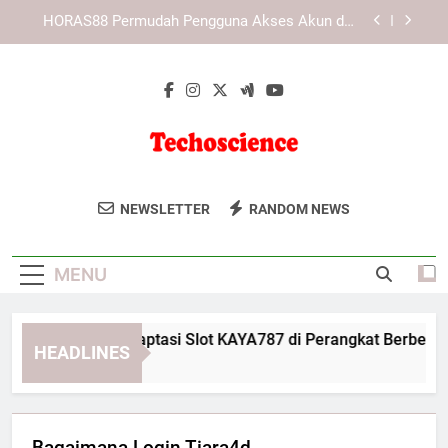
Skip
Slot Gacor: Keuntungan Bermain yang Membuat
to
Anda Kembali Lagi
content
Lebah4D Login: Panduan Lengkap untuk Pemula
Perubahan Algoritma dalam Slot Gacor Modern:
Dampak dan Implikasinya pada Pengalaman
Bermain
HORAS88 Permudah Pengguna Akses Akun dari
Device Apa Saja
Tech Teachers
Sumber Informasi Dan Tips Bagi Guru
Slot Gacor: Keuntungan Bermain yang Membuat
NEWSLETTER
RANDOM NEWS
Anda Kembali Lagi
Log
Teknologi Di Tech Teachers Log. Untuk
Lebah4D Login: Panduan Lengkap untuk Pemula
Pembelajaran Yang Lebih Baik.
MENU
udi Tentang Adaptasi Slot KAYA787 di Perangkat Berbeda
HEADLINES
 Months Ago
Bagaimana Login Tiara4d