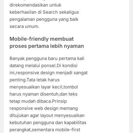
direkomendasikan untuk
keberhasilan di Search sekaligus
pengalaman pengguna yang baik
secara umum.
Mobile-friendly membuat
proses pertama lebih nyaman
Banyak pengguna baru pertama kali
datang melalui ponsel.Di kondisi
ini,responsive design menjadi sangat
penting.Tata letak harus
menyesuaikan layar kecil,tombol
harus nyaman disentuh,dan teks
tetap mudah dibaca.Prinsip
responsive web design memang
ditujukan agar layout menyesuaikan
kebutuhan pengguna dan kapabilitas
perangkat,sementara mobile-first