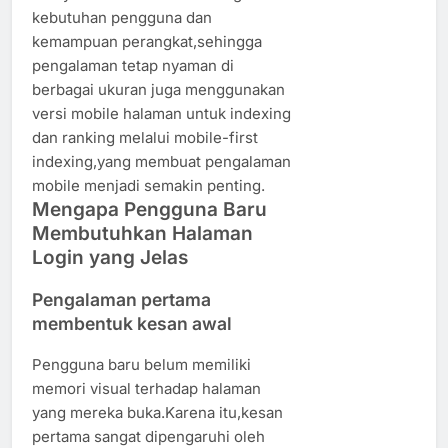
kebutuhan pengguna dan
kemampuan perangkat,sehingga
pengalaman tetap nyaman di
berbagai ukuran juga menggunakan
versi mobile halaman untuk indexing
dan ranking melalui mobile-first
indexing,yang membuat pengalaman
mobile menjadi semakin penting.
Mengapa Pengguna Baru
Membutuhkan Halaman
Login yang Jelas
Pengalaman pertama
membentuk kesan awal
Pengguna baru belum memiliki
memori visual terhadap halaman
yang mereka buka.Karena itu,kesan
pertama sangat dipengaruhi oleh