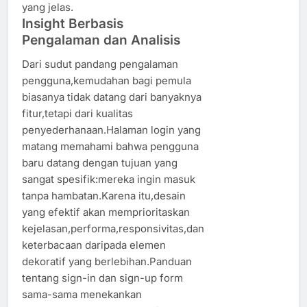
yang jelas.
Insight Berbasis
Pengalaman dan Analisis
Dari sudut pandang pengalaman
pengguna,kemudahan bagi pemula
biasanya tidak datang dari banyaknya
fitur,tetapi dari kualitas
penyederhanaan.Halaman login yang
matang memahami bahwa pengguna
baru datang dengan tujuan yang
sangat spesifik:mereka ingin masuk
tanpa hambatan.Karena itu,desain
yang efektif akan memprioritaskan
kejelasan,performa,responsivitas,dan
keterbacaan daripada elemen
dekoratif yang berlebihan.Panduan
tentang sign-in dan sign-up form
sama-sama menekankan