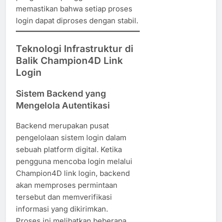
memastikan bahwa setiap proses
login dapat diproses dengan stabil.
Teknologi Infrastruktur di
Balik Champion4D Link
Login
Sistem Backend yang
Mengelola Autentikasi
Backend merupakan pusat
pengelolaan sistem login dalam
sebuah platform digital. Ketika
pengguna mencoba login melalui
Champion4D link login, backend
akan memproses permintaan
tersebut dan memverifikasi
informasi yang dikirimkan.
Proses ini melibatkan beberapa