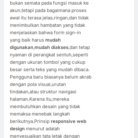
bukan semata pada fungsi masuk ke
akun,tetapi pada bagaimana proses
awal itu terasa jelas,ringan,dan tidak
menimbulkan hambatan yang tidak
menjelaskan bahwa form sign-in
yang baik harus
mudah
digunakan
,
mudah diakses
,dan tetap
nyaman di perangkat sentuh,seperti
dengan ukuran tombol yang cukup
besar serta teks yang mudah dibaca.
Pengguna baru biasanya belum akrab
dengan pola visual,urutan
tindakan,atau struktur navigasi
halaman.Karena itu,mereka
membutuhkan desain yang tidak
memaksa menebak langkah
berikutnya.Prinsip
responsive web
design
menurut adalah
menyesuaikan tata letak dengan