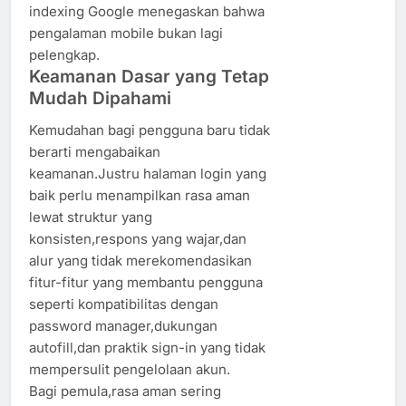
indexing Google menegaskan bahwa
pengalaman mobile bukan lagi
pelengkap.
Keamanan Dasar yang Tetap
Mudah Dipahami
Kemudahan bagi pengguna baru tidak
berarti mengabaikan
keamanan.Justru halaman login yang
baik perlu menampilkan rasa aman
lewat struktur yang
konsisten,respons yang wajar,dan
alur yang tidak merekomendasikan
fitur-fitur yang membantu pengguna
seperti kompatibilitas dengan
password manager,dukungan
autofill,dan praktik sign-in yang tidak
mempersulit pengelolaan akun.
Bagi pemula,rasa aman sering