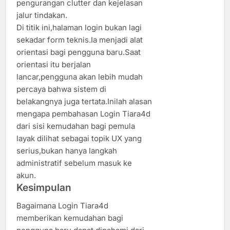
pengurangan clutter dan kejelasan
jalur tindakan.
Di titik ini,halaman login bukan lagi
sekadar form teknis.Ia menjadi alat
orientasi bagi pengguna baru.Saat
orientasi itu berjalan
lancar,pengguna akan lebih mudah
percaya bahwa sistem di
belakangnya juga tertata.Inilah alasan
mengapa pembahasan Login Tiara4d
dari sisi kemudahan bagi pemula
layak dilihat sebagai topik UX yang
serius,bukan hanya langkah
administratif sebelum masuk ke
akun.
Kesimpulan
Bagaimana Login Tiara4d
memberikan kemudahan bagi