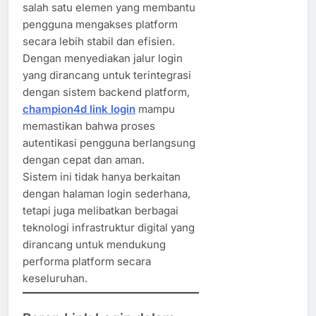
salah satu elemen yang membantu
pengguna mengakses platform
secara lebih stabil dan efisien.
Dengan menyediakan jalur login
yang dirancang untuk terintegrasi
dengan sistem backend platform,
champion4d link login
mampu
memastikan bahwa proses
autentikasi pengguna berlangsung
dengan cepat dan aman.
Sistem ini tidak hanya berkaitan
dengan halaman login sederhana,
tetapi juga melibatkan berbagai
teknologi infrastruktur digital yang
dirancang untuk mendukung
performa platform secara
keseluruhan.