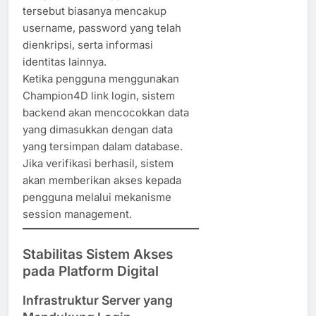
tersebut biasanya mencakup
username, password yang telah
dienkripsi, serta informasi
identitas lainnya.
Ketika pengguna menggunakan
Champion4D link login, sistem
backend akan mencocokkan data
yang dimasukkan dengan data
yang tersimpan dalam database.
Jika verifikasi berhasil, sistem
akan memberikan akses kepada
pengguna melalui mekanisme
session management.
Stabilitas Sistem Akses
pada Platform Digital
Infrastruktur Server yang