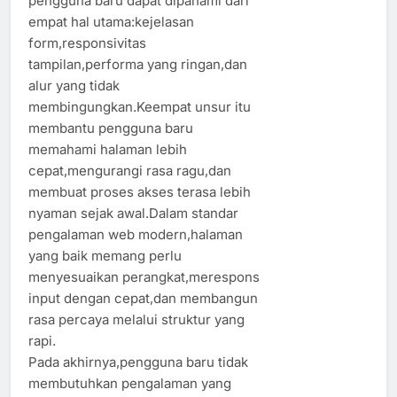
pengguna baru dapat dipahami dari
empat hal utama:kejelasan
form,responsivitas
tampilan,performa yang ringan,dan
alur yang tidak
membingungkan.Keempat unsur itu
membantu pengguna baru
memahami halaman lebih
cepat,mengurangi rasa ragu,dan
membuat proses akses terasa lebih
nyaman sejak awal.Dalam standar
pengalaman web modern,halaman
yang baik memang perlu
menyesuaikan perangkat,merespons
input dengan cepat,dan membangun
rasa percaya melalui struktur yang
rapi.
Pada akhirnya,pengguna baru tidak
membutuhkan pengalaman yang