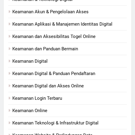
Keamanan Akun & Pengelolaan Akses
Keamanan Aplikasi & Manajemen Identitas Digital
Keamanan dan Aksesibilitas Togel Online
Keamanan dan Panduan Bermain
Keamanan Digital
Keamanan Digital & Panduan Pendaftaran
Keamanan Digital dan Akses Online
Keamanan Login Terbaru
Keamanan Online
Keamanan Teknologi & Infrastruktur Digital