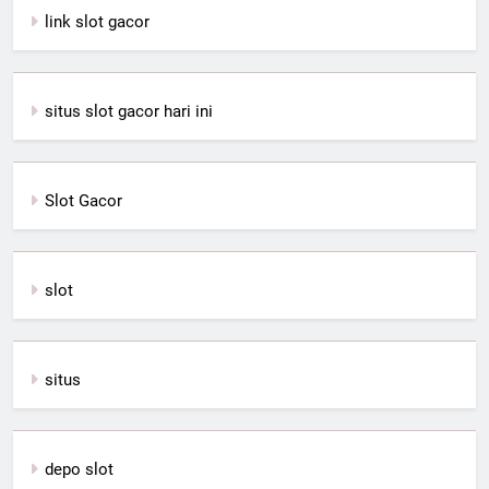
link slot gacor
situs slot gacor hari ini
Slot Gacor
slot
situs
depo slot