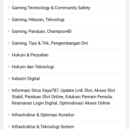
Gaming Technology & Community Safety
Gaming, Hiburan, Teknologi
Gaming, Panduan, Champion4D
Gaming, Tips & Trik, Pengembangan Diri
Hukum & Perjudian
Hukum dan Teknologi
Industri Digital
Informasi Situs Kaya787, Update Link Slot, Akses Slot
Stabil, Panduan Slot Online, Edukasi Pemain Pemula,
Keamanan Login Digital, Optimalisasi Akses Online
Infrastruktur & Optimasi Koneksi
Infrastruktur & Teknologi Sistem