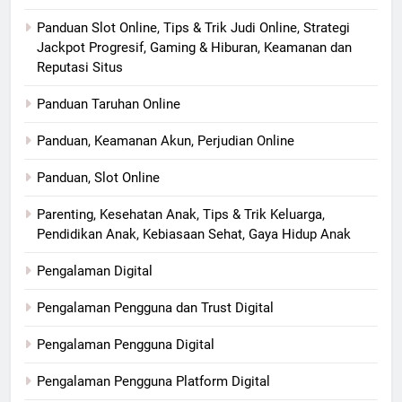
Panduan Slot Online, Tips & Trik Judi Online, Strategi
Jackpot Progresif, Gaming & Hiburan, Keamanan dan
Reputasi Situs
Panduan Taruhan Online
Panduan, Keamanan Akun, Perjudian Online
Panduan, Slot Online
Parenting, Kesehatan Anak, Tips & Trik Keluarga,
Pendidikan Anak, Kebiasaan Sehat, Gaya Hidup Anak
Pengalaman Digital
Pengalaman Pengguna dan Trust Digital
Pengalaman Pengguna Digital
Pengalaman Pengguna Platform Digital