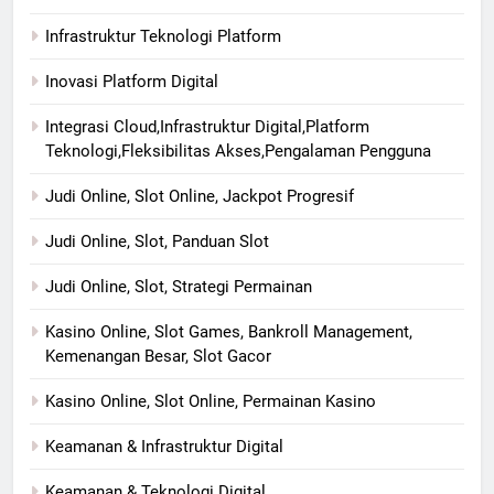
Infrastruktur Teknologi Platform
Inovasi Platform Digital
Integrasi Cloud,Infrastruktur Digital,Platform
Teknologi,Fleksibilitas Akses,Pengalaman Pengguna
Judi Online, Slot Online, Jackpot Progresif
Judi Online, Slot, Panduan Slot
Judi Online, Slot, Strategi Permainan
Kasino Online, Slot Games, Bankroll Management,
Kemenangan Besar, Slot Gacor
Kasino Online, Slot Online, Permainan Kasino
Keamanan & Infrastruktur Digital
Keamanan & Teknologi Digital