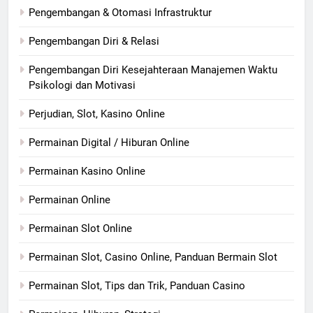
Pengembangan & Otomasi Infrastruktur
Pengembangan Diri & Relasi
Pengembangan Diri Kesejahteraan Manajemen Waktu
Psikologi dan Motivasi
Perjudian, Slot, Kasino Online
Permainan Digital / Hiburan Online
Permainan Kasino Online
Permainan Online
Permainan Slot Online
Permainan Slot, Casino Online, Panduan Bermain Slot
Permainan Slot, Tips dan Trik, Panduan Casino