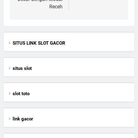
Receh
SITUS LINK SLOT GACOR
situs slot
slot toto
link gacor