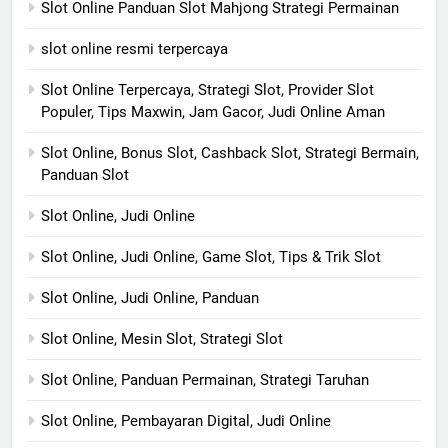
Slot Online Panduan Slot Mahjong Strategi Permainan
slot online resmi terpercaya
Slot Online Terpercaya, Strategi Slot, Provider Slot
Populer, Tips Maxwin, Jam Gacor, Judi Online Aman
Slot Online, Bonus Slot, Cashback Slot, Strategi Bermain,
Panduan Slot
Slot Online, Judi Online
Slot Online, Judi Online, Game Slot, Tips & Trik Slot
Slot Online, Judi Online, Panduan
Slot Online, Mesin Slot, Strategi Slot
Slot Online, Panduan Permainan, Strategi Taruhan
Slot Online, Pembayaran Digital, Judi Online