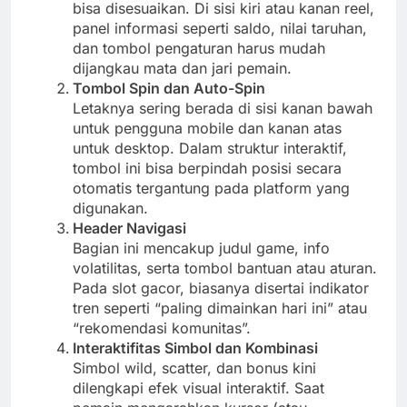
bisa disesuaikan. Di sisi kiri atau kanan reel,
panel informasi seperti saldo, nilai taruhan,
dan tombol pengaturan harus mudah
dijangkau mata dan jari pemain.
Tombol Spin dan Auto-Spin
Letaknya sering berada di sisi kanan bawah
untuk pengguna mobile dan kanan atas
untuk desktop. Dalam struktur interaktif,
tombol ini bisa berpindah posisi secara
otomatis tergantung pada platform yang
digunakan.
Header Navigasi
Bagian ini mencakup judul game, info
volatilitas, serta tombol bantuan atau aturan.
Pada slot gacor, biasanya disertai indikator
tren seperti “paling dimainkan hari ini” atau
“rekomendasi komunitas”.
Interaktifitas Simbol dan Kombinasi
Simbol wild, scatter, dan bonus kini
dilengkapi efek visual interaktif. Saat