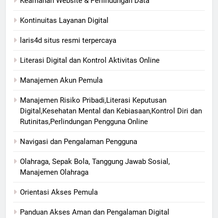
Keamanan Website & Perlindungan Data
Kontinuitas Layanan Digital
laris4d situs resmi terpercaya
Literasi Digital dan Kontrol Aktivitas Online
Manajemen Akun Pemula
Manajemen Risiko Pribadi,Literasi Keputusan
Digital,Kesehatan Mental dan Kebiasaan,Kontrol Diri dan
Rutinitas,Perlindungan Pengguna Online
Navigasi dan Pengalaman Pengguna
Olahraga, Sepak Bola, Tanggung Jawab Sosial,
Manajemen Olahraga
Orientasi Akses Pemula
Panduan Akses Aman dan Pengalaman Digital