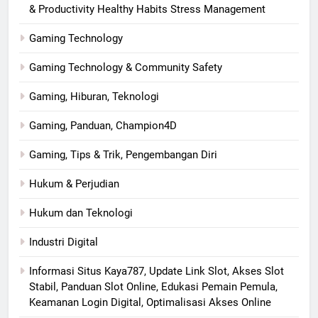
& Productivity Healthy Habits Stress Management
Gaming Technology
Gaming Technology & Community Safety
Gaming, Hiburan, Teknologi
Gaming, Panduan, Champion4D
Gaming, Tips & Trik, Pengembangan Diri
Hukum & Perjudian
Hukum dan Teknologi
Industri Digital
Informasi Situs Kaya787, Update Link Slot, Akses Slot
Stabil, Panduan Slot Online, Edukasi Pemain Pemula,
Keamanan Login Digital, Optimalisasi Akses Online