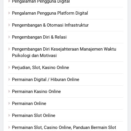
Pengalaman Pengguna Digital
Pengalaman Pengguna Platform Digital
Pengembangan & Otomasi Infrastruktur
Pengembangan Diri & Relasi
Pengembangan Diri Kesejahteraan Manajemen Waktu
Psikologi dan Motivasi
Perjudian, Slot, Kasino Online
Permainan Digital / Hiburan Online
Permainan Kasino Online
Permainan Online
Permainan Slot Online
Permainan Slot, Casino Online, Panduan Bermain Slot