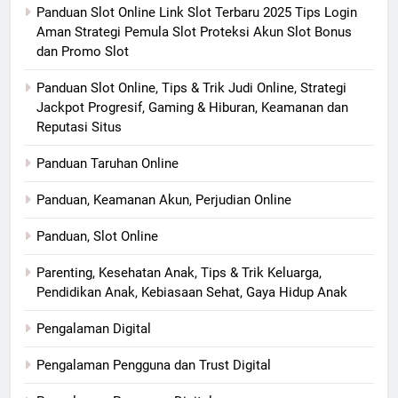
Panduan Slot Online Link Slot Terbaru 2025 Tips Login
Aman Strategi Pemula Slot Proteksi Akun Slot Bonus
dan Promo Slot
Panduan Slot Online, Tips & Trik Judi Online, Strategi
Jackpot Progresif, Gaming & Hiburan, Keamanan dan
Reputasi Situs
Panduan Taruhan Online
Panduan, Keamanan Akun, Perjudian Online
Panduan, Slot Online
Parenting, Kesehatan Anak, Tips & Trik Keluarga,
Pendidikan Anak, Kebiasaan Sehat, Gaya Hidup Anak
Pengalaman Digital
Pengalaman Pengguna dan Trust Digital