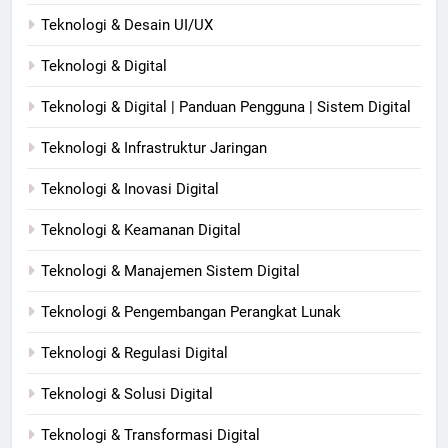
Teknologi & Desain UI/UX
Teknologi & Digital
Teknologi & Digital | Panduan Pengguna | Sistem Digital
Teknologi & Infrastruktur Jaringan
Teknologi & Inovasi Digital
Teknologi & Keamanan Digital
Teknologi & Manajemen Sistem Digital
Teknologi & Pengembangan Perangkat Lunak
Teknologi & Regulasi Digital
Teknologi & Solusi Digital
Teknologi & Transformasi Digital