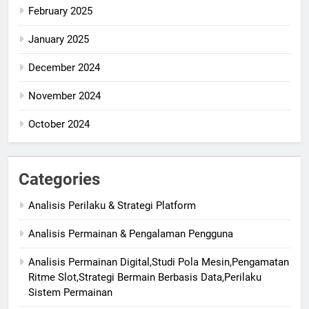
February 2025
January 2025
December 2024
November 2024
October 2024
Categories
Analisis Perilaku & Strategi Platform
Analisis Permainan & Pengalaman Pengguna
Analisis Permainan Digital,Studi Pola Mesin,Pengamatan
Ritme Slot,Strategi Bermain Berbasis Data,Perilaku
Sistem Permainan