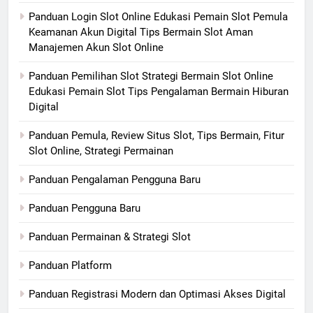
Panduan Login Slot Online Edukasi Pemain Slot Pemula
Keamanan Akun Digital Tips Bermain Slot Aman
Manajemen Akun Slot Online
Panduan Pemilihan Slot Strategi Bermain Slot Online
Edukasi Pemain Slot Tips Pengalaman Bermain Hiburan
Digital
Panduan Pemula, Review Situs Slot, Tips Bermain, Fitur
Slot Online, Strategi Permainan
Panduan Pengalaman Pengguna Baru
Panduan Pengguna Baru
Panduan Permainan & Strategi Slot
Panduan Platform
Panduan Registrasi Modern dan Optimasi Akses Digital