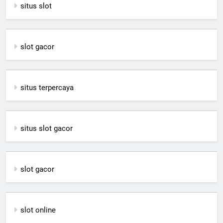
situs slot
slot gacor
situs terpercaya
situs slot gacor
slot gacor
slot online