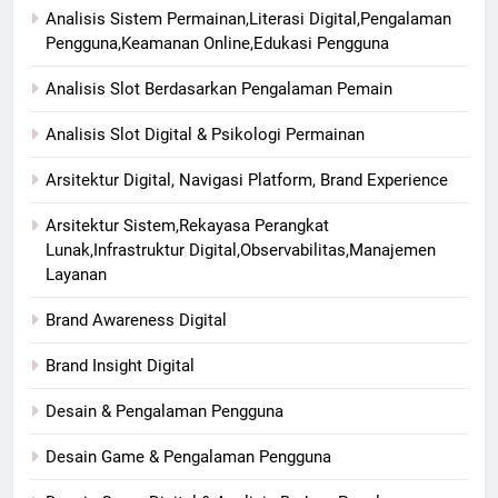
Analisis Sistem Permainan,Literasi Digital,Pengalaman
Pengguna,Keamanan Online,Edukasi Pengguna
Analisis Slot Berdasarkan Pengalaman Pemain
Analisis Slot Digital & Psikologi Permainan
Arsitektur Digital, Navigasi Platform, Brand Experience
Arsitektur Sistem,Rekayasa Perangkat
Lunak,Infrastruktur Digital,Observabilitas,Manajemen
Layanan
Brand Awareness Digital
Brand Insight Digital
Desain & Pengalaman Pengguna
Desain Game & Pengalaman Pengguna