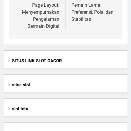
Page Layout:
Pemain Lama:
Menyempurnakan
Preferensi, Pola, dan
Pengalaman
Stabilitas
Bermain Digital
SITUS LINK SLOT GACOR
situs slot
slot toto