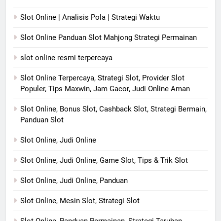
Slot Online | Analisis Pola | Strategi Waktu
Slot Online Panduan Slot Mahjong Strategi Permainan
slot online resmi terpercaya
Slot Online Terpercaya, Strategi Slot, Provider Slot
Populer, Tips Maxwin, Jam Gacor, Judi Online Aman
Slot Online, Bonus Slot, Cashback Slot, Strategi Bermain,
Panduan Slot
Slot Online, Judi Online
Slot Online, Judi Online, Game Slot, Tips & Trik Slot
Slot Online, Judi Online, Panduan
Slot Online, Mesin Slot, Strategi Slot
Slot Online, Panduan Permainan, Strategi Taruhan