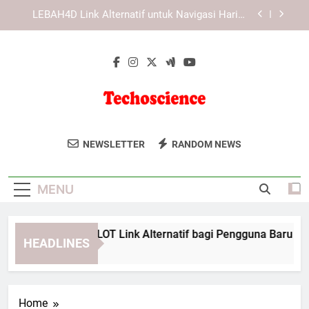
Skip
Panduan Memahami Peran KAYA787 Alternatif
to
dalam Menjaga Akses Tetap Konsisten
content
Cara Memaksimalkan Pengalaman Pengguna
saat Membuka LEBAH4D
Panduan EDWINSLOT Link Alternatif bagi
Pengguna Baru
LEBAH4D Link Alternatif untuk Navigasi Harian
yang Lebih Nyaman dan Terarah
Tech Teachers
Sumber Informasi Dan Tips Bagi Guru
Panduan Memahami Peran KAYA787 Alternatif
NEWSLETTER
RANDOM NEWS
dalam Menjaga Akses Tetap Konsisten
Log
Teknologi Di Tech Teachers Log. Untuk
Cara Memaksimalkan Pengalaman Pengguna
Pembelajaran Yang Lebih Baik.
saat Membuka LEBAH4D
MENU
anduan EDWINSLOT Link Alternatif bagi Pengguna Baru
HEADLINES
Weeks Ago
Home