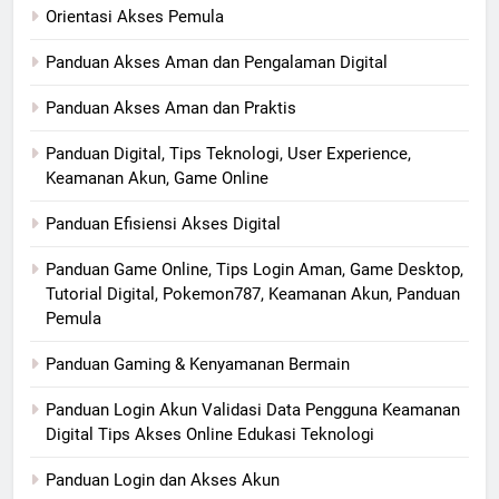
Orientasi Akses Pemula
Panduan Akses Aman dan Pengalaman Digital
Panduan Akses Aman dan Praktis
Panduan Digital, Tips Teknologi, User Experience,
Keamanan Akun, Game Online
Panduan Efisiensi Akses Digital
Panduan Game Online, Tips Login Aman, Game Desktop,
Tutorial Digital, Pokemon787, Keamanan Akun, Panduan
Pemula
Panduan Gaming & Kenyamanan Bermain
Panduan Login Akun Validasi Data Pengguna Keamanan
Digital Tips Akses Online Edukasi Teknologi
Panduan Login dan Akses Akun