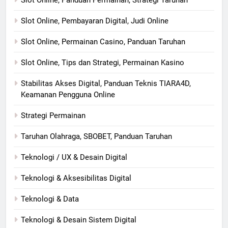
Slot Online, Pembayaran Digital, Judi Online
Slot Online, Permainan Casino, Panduan Taruhan
Slot Online, Tips dan Strategi, Permainan Kasino
Stabilitas Akses Digital, Panduan Teknis TIARA4D,
Keamanan Pengguna Online
Strategi Permainan
Taruhan Olahraga, SBOBET, Panduan Taruhan
Teknologi / UX & Desain Digital
Teknologi & Aksesibilitas Digital
Teknologi & Data
Teknologi & Desain Sistem Digital