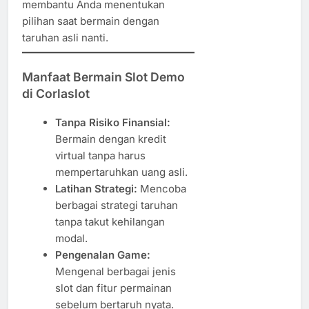
membantu Anda menentukan
pilihan saat bermain dengan
taruhan asli nanti.
Manfaat Bermain Slot Demo
di Corlaslot
Tanpa Risiko Finansial:
Bermain dengan kredit
virtual tanpa harus
mempertaruhkan uang asli.
Latihan Strategi:
Mencoba
berbagai strategi taruhan
tanpa takut kehilangan
modal.
Pengenalan Game:
Mengenal berbagai jenis
slot dan fitur permainan
sebelum bertaruh nyata.