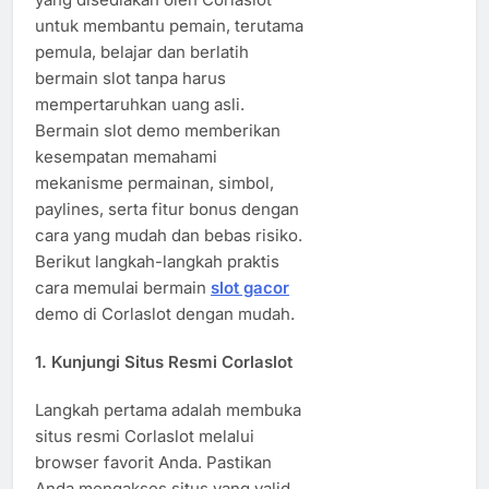
untuk membantu pemain, terutama
pemula, belajar dan berlatih
bermain slot tanpa harus
mempertaruhkan uang asli.
Bermain slot demo memberikan
kesempatan memahami
mekanisme permainan, simbol,
paylines, serta fitur bonus dengan
cara yang mudah dan bebas risiko.
Berikut langkah-langkah praktis
cara memulai bermain
slot gacor
demo di Corlaslot dengan mudah.
1. Kunjungi Situs Resmi Corlaslot
Langkah pertama adalah membuka
situs resmi Corlaslot melalui
browser favorit Anda. Pastikan
Anda mengakses situs yang valid