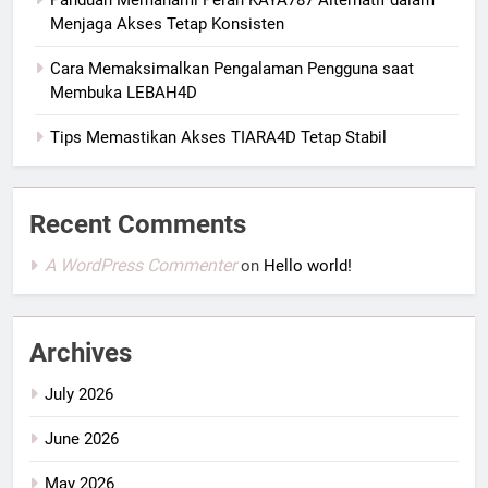
Panduan Memahami Peran KAYA787 Alternatif dalam
Menjaga Akses Tetap Konsisten
Cara Memaksimalkan Pengalaman Pengguna saat
Membuka LEBAH4D
Tips Memastikan Akses TIARA4D Tetap Stabil
Recent Comments
A WordPress Commenter
on
Hello world!
Archives
July 2026
June 2026
May 2026