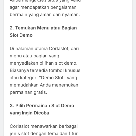
agar mendapatkan pengalaman
bermain yang aman dan nyaman.
2. Temukan Menu atau Bagian
Slot Demo
Di halaman utama Corlaslot, cari
menu atau bagian yang
menyediakan pilihan slot demo.
Biasanya tersedia tombol khusus
atau kategori “Demo Slot” yang
memudahkan Anda menemukan
permainan gratis.
3. Pilih Permainan Slot Demo
yang Ingin Dicoba
Corlaslot menawarkan berbagai
jenis slot dengan tema dan fitur