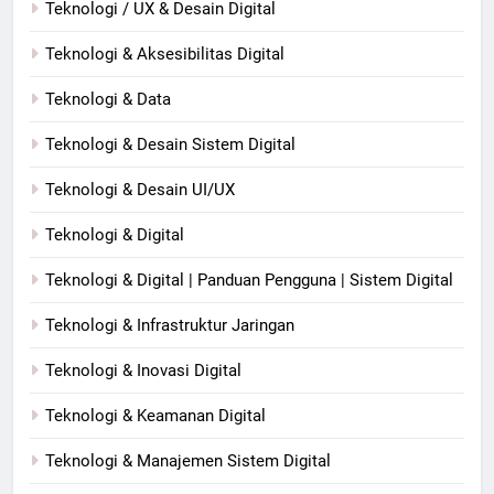
Teknologi / UX & Desain Digital
Teknologi & Aksesibilitas Digital
Teknologi & Data
Teknologi & Desain Sistem Digital
Teknologi & Desain UI/UX
Teknologi & Digital
Teknologi & Digital | Panduan Pengguna | Sistem Digital
Teknologi & Infrastruktur Jaringan
Teknologi & Inovasi Digital
Teknologi & Keamanan Digital
Teknologi & Manajemen Sistem Digital