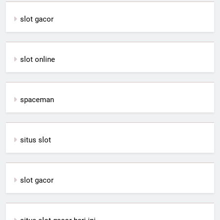
slot gacor
slot online
spaceman
situs slot
slot gacor