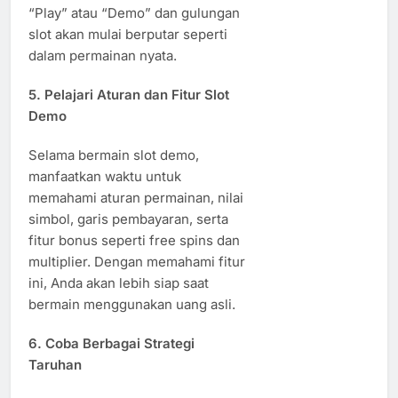
“Play” atau “Demo” dan gulungan
slot akan mulai berputar seperti
dalam permainan nyata.
5. Pelajari Aturan dan Fitur Slot
Demo
Selama bermain slot demo,
manfaatkan waktu untuk
memahami aturan permainan, nilai
simbol, garis pembayaran, serta
fitur bonus seperti free spins dan
multiplier. Dengan memahami fitur
ini, Anda akan lebih siap saat
bermain menggunakan uang asli.
6. Coba Berbagai Strategi
Taruhan