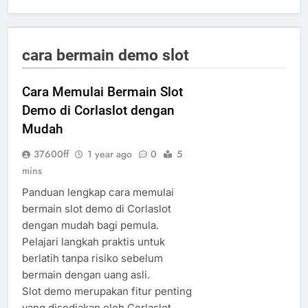
cara bermain demo slot
Cara Memulai Bermain Slot
Demo di Corlaslot dengan
Mudah
37600ff
1 year ago
0
5
mins
Panduan lengkap cara memulai
bermain slot demo di Corlaslot
dengan mudah bagi pemula.
Pelajari langkah praktis untuk
berlatih tanpa risiko sebelum
bermain dengan uang asli.
Slot demo merupakan fitur penting
yang disediakan oleh Corlaslot