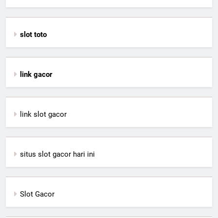
slot toto
link gacor
link slot gacor
situs slot gacor hari ini
Slot Gacor