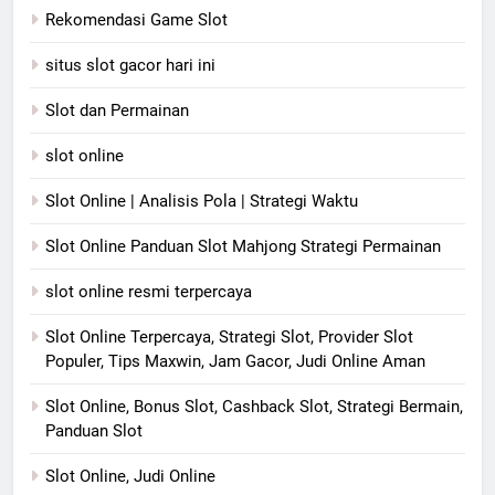
Rekomendasi Game Slot
situs slot gacor hari ini
Slot dan Permainan
slot online
Slot Online | Analisis Pola | Strategi Waktu
Slot Online Panduan Slot Mahjong Strategi Permainan
slot online resmi terpercaya
Slot Online Terpercaya, Strategi Slot, Provider Slot
Populer, Tips Maxwin, Jam Gacor, Judi Online Aman
Slot Online, Bonus Slot, Cashback Slot, Strategi Bermain,
Panduan Slot
Slot Online, Judi Online