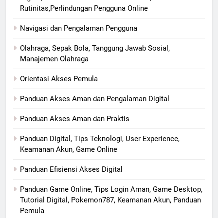
Rutinitas,Perlindungan Pengguna Online
Navigasi dan Pengalaman Pengguna
Olahraga, Sepak Bola, Tanggung Jawab Sosial,
Manajemen Olahraga
Orientasi Akses Pemula
Panduan Akses Aman dan Pengalaman Digital
Panduan Akses Aman dan Praktis
Panduan Digital, Tips Teknologi, User Experience,
Keamanan Akun, Game Online
Panduan Efisiensi Akses Digital
Panduan Game Online, Tips Login Aman, Game Desktop,
Tutorial Digital, Pokemon787, Keamanan Akun, Panduan
Pemula