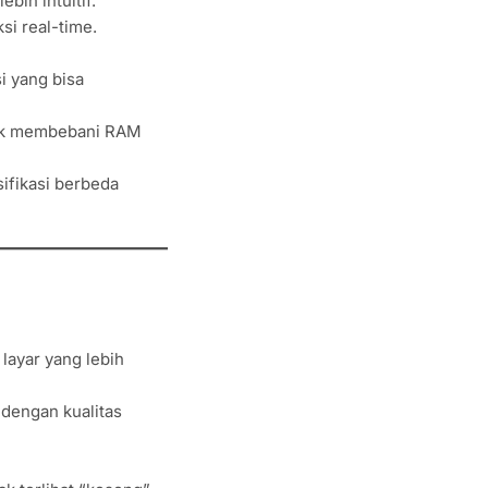
bih intuitif.
si real-time.
i yang bisa
dak membebani RAM
ifikasi berbeda
layar yang lebih
dengan kualitas