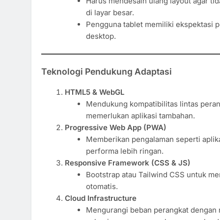
Harus mendesain ulang layout agar tid
di layar besar.
Pengguna tablet memiliki ekspektasi
desktop.
Teknologi Pendukung Adaptasi
HTML5 & WebGL
Mendukung kompatibilitas lintas peran
memerlukan aplikasi tambahan.
Progressive Web App (PWA)
Memberikan pengalaman seperti aplika
performa lebih ringan.
Responsive Framework (CSS & JS)
Bootstrap atau Tailwind CSS untuk me
otomatis.
Cloud Infrastructure
Mengurangi beban perangkat dengan