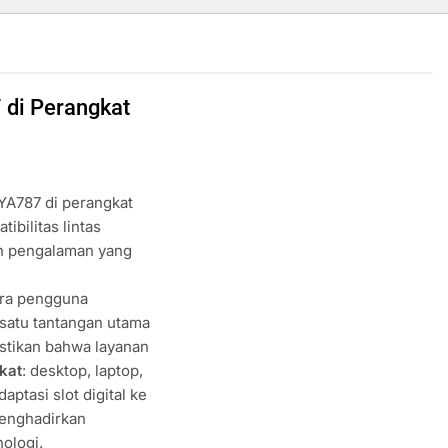
 di Perangkat
AYA787 di perangkat
ibilitas lintas
an pengalaman yang
ara pengguna
 satu tantangan utama
tikan bahwa layanan
kat
: desktop, laptop,
adaptasi slot digital ke
menghadirkan
ologi.