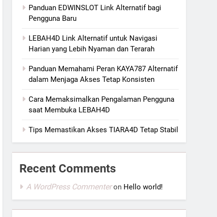
Panduan EDWINSLOT Link Alternatif bagi
Pengguna Baru
LEBAH4D Link Alternatif untuk Navigasi
Harian yang Lebih Nyaman dan Terarah
Panduan Memahami Peran KAYA787 Alternatif
dalam Menjaga Akses Tetap Konsisten
Cara Memaksimalkan Pengalaman Pengguna
saat Membuka LEBAH4D
Tips Memastikan Akses TIARA4D Tetap Stabil
Recent Comments
A WordPress Commenter
on
Hello world!