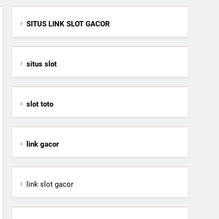
SITUS LINK SLOT GACOR
situs slot
slot toto
link gacor
link slot gacor