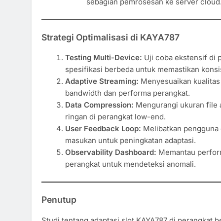
sebagian pemrosesan ke server cloud
Strategi Optimalisasi di KAYA787
Testing Multi-Device:
Uji coba ekstensif di
spesifikasi berbeda untuk memastikan konsi
Adaptive Streaming:
Menyesuaikan kualitas 
bandwidth dan performa perangkat.
Data Compression:
Mengurangi ukuran file 
ringan di perangkat low-end.
User Feedback Loop:
Melibatkan pengguna
masukan untuk peningkatan adaptasi.
Observability Dashboard:
Memantau performa
perangkat untuk mendeteksi anomali.
Penutup
Studi tentang adaptasi slot KAYA787 di perangkat