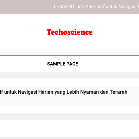
LEBAH4D Link Alternatif untuk Navigasi
Panduan Memahami Peran KAYA787 Alternatif 
Cara Memaksimalkan Pengalam
h Teachers Log
Panduan EDWINSLO
ormasi Dan Tips Bagi Guru Teknologi Di Tech Teachers Log. U
LEBAH4D Link Alternatif untuk Navigasi
SAMPLE PAGE
Panduan Memahami Peran KAYA787 Alternatif 
Cara Memaksimalkan Pengalam
igasi Harian yang Lebih Nyaman dan Terarah
Panduan M
3 Weeks Ago