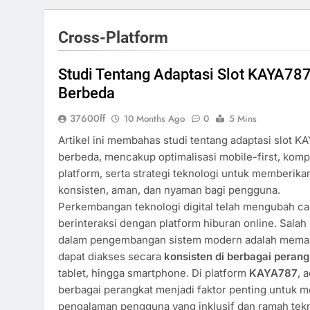
Cross-Platform
Studi Tentang Adaptasi Slot KAYA787
Berbeda
37600ff
10 Months Ago
0
5 Mins
Artikel ini membahas studi tentang adaptasi slot K
berbeda, mencakup optimalisasi mobile-first, kompat
platform, serta strategi teknologi untuk memberik
konsisten, aman, dan nyaman bagi pengguna.
Perkembangan teknologi digital telah mengubah c
berinteraksi dengan platform hiburan online. Salah
dalam pengembangan sistem modern adalah memas
dapat diakses secara
konsisten di berbagai perang
tablet, hingga smartphone. Di platform
KAYA787
, 
berbagai perangkat menjadi faktor penting untuk 
pengalaman pengguna yang inklusif dan ramah tekn