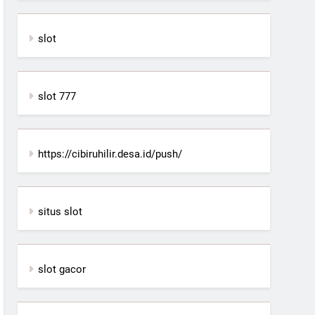
slot
slot 777
https://cibiruhilir.desa.id/push/
situs slot
slot gacor