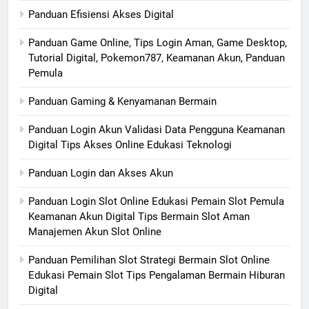
Panduan Efisiensi Akses Digital
Panduan Game Online, Tips Login Aman, Game Desktop,
Tutorial Digital, Pokemon787, Keamanan Akun, Panduan
Pemula
Panduan Gaming & Kenyamanan Bermain
Panduan Login Akun Validasi Data Pengguna Keamanan
Digital Tips Akses Online Edukasi Teknologi
Panduan Login dan Akses Akun
Panduan Login Slot Online Edukasi Pemain Slot Pemula
Keamanan Akun Digital Tips Bermain Slot Aman
Manajemen Akun Slot Online
Panduan Pemilihan Slot Strategi Bermain Slot Online
Edukasi Pemain Slot Tips Pengalaman Bermain Hiburan
Digital