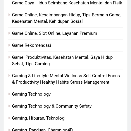
Game Gaya Hidup Seimbang Kesehatan Mental dan Fisik
Game Online, Keseimbangan Hidup, Tips Bermain Game,
Kesehatan Mental, Kehidupan Sosial
Game Online, Slot Online, Layanan Premium
Game Rekomendasi
Game, Produktivitas, Kesehatan Mental, Gaya Hidup
Sehat, Tips Gaming
Gaming & Lifestyle Mental Wellness Self Control Focus
& Productivity Healthy Habits Stress Management
Gaming Technology
Gaming Technology & Community Safety
Gaming, Hiburan, Teknologi
Gaming, Panduan, Champion4D