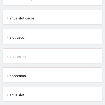
situs slot gacor
slot gacor
slot online
spaceman
situs slot