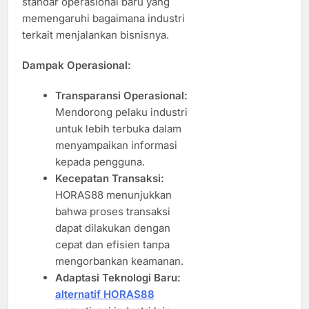
standar operasional baru yang
memengaruhi bagaimana industri
terkait menjalankan bisnisnya.
Dampak Operasional:
Transparansi Operasional:
Mendorong pelaku industri
untuk lebih terbuka dalam
menyampaikan informasi
kepada pengguna.
Kecepatan Transaksi:
HORAS88 menunjukkan
bahwa proses transaksi
dapat dilakukan dengan
cepat dan efisien tanpa
mengorbankan keamanan.
Adaptasi Teknologi Baru:
alternatif HORAS88