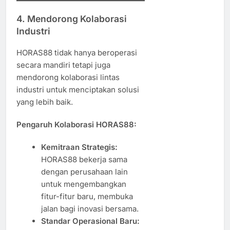
4. Mendorong Kolaborasi
Industri
HORAS88 tidak hanya beroperasi
secara mandiri tetapi juga
mendorong kolaborasi lintas
industri untuk menciptakan solusi
yang lebih baik.
Pengaruh Kolaborasi HORAS88:
Kemitraan Strategis:
HORAS88 bekerja sama
dengan perusahaan lain
untuk mengembangkan
fitur-fitur baru, membuka
jalan bagi inovasi bersama.
Standar Operasional Baru: