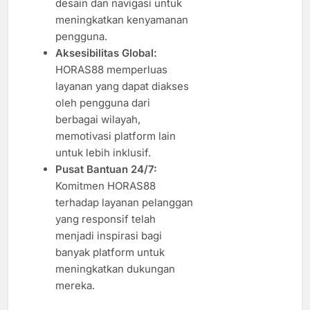
desain dan navigasi untuk
meningkatkan kenyamanan
pengguna.
Aksesibilitas Global:
HORAS88 memperluas
layanan yang dapat diakses
oleh pengguna dari
berbagai wilayah,
memotivasi platform lain
untuk lebih inklusif.
Pusat Bantuan 24/7:
Komitmen HORAS88
terhadap layanan pelanggan
yang responsif telah
menjadi inspirasi bagi
banyak platform untuk
meningkatkan dukungan
mereka.