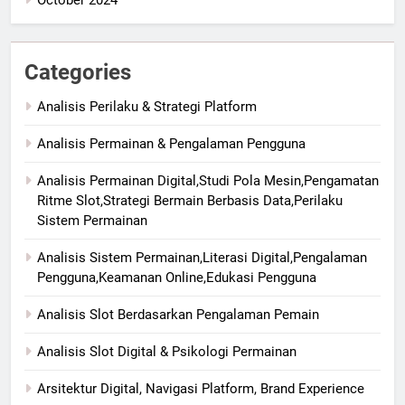
October 2024
Categories
Analisis Perilaku & Strategi Platform
Analisis Permainan & Pengalaman Pengguna
Analisis Permainan Digital,Studi Pola Mesin,Pengamatan
Ritme Slot,Strategi Bermain Berbasis Data,Perilaku
Sistem Permainan
Analisis Sistem Permainan,Literasi Digital,Pengalaman
Pengguna,Keamanan Online,Edukasi Pengguna
Analisis Slot Berdasarkan Pengalaman Pemain
Analisis Slot Digital & Psikologi Permainan
Arsitektur Digital, Navigasi Platform, Brand Experience