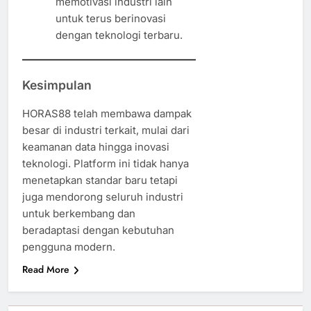
memotivasi industri lain
untuk terus berinovasi
dengan teknologi terbaru.
Kesimpulan
HORAS88 telah membawa dampak
besar di industri terkait, mulai dari
keamanan data hingga inovasi
teknologi. Platform ini tidak hanya
menetapkan standar baru tetapi
juga mendorong seluruh industri
untuk berkembang dan
beradaptasi dengan kebutuhan
pengguna modern.
Read More