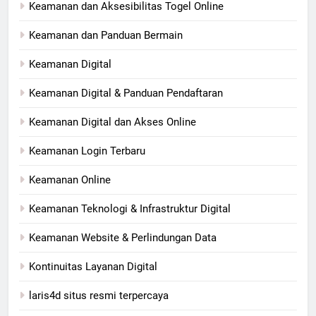
Keamanan dan Aksesibilitas Togel Online
Keamanan dan Panduan Bermain
Keamanan Digital
Keamanan Digital & Panduan Pendaftaran
Keamanan Digital dan Akses Online
Keamanan Login Terbaru
Keamanan Online
Keamanan Teknologi & Infrastruktur Digital
Keamanan Website & Perlindungan Data
Kontinuitas Layanan Digital
laris4d situs resmi terpercaya