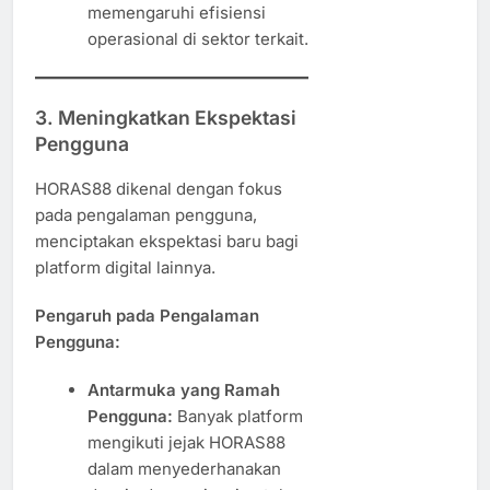
memengaruhi efisiensi
operasional di sektor terkait.
3. Meningkatkan Ekspektasi
Pengguna
HORAS88 dikenal dengan fokus
pada pengalaman pengguna,
menciptakan ekspektasi baru bagi
platform digital lainnya.
Pengaruh pada Pengalaman
Pengguna:
Antarmuka yang Ramah
Pengguna:
Banyak platform
mengikuti jejak HORAS88
dalam menyederhanakan