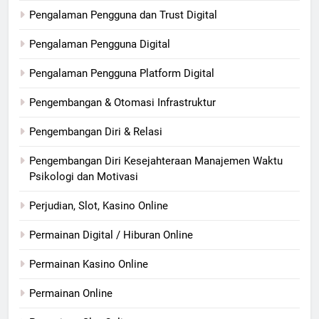
Pengalaman Pengguna dan Trust Digital
Pengalaman Pengguna Digital
Pengalaman Pengguna Platform Digital
Pengembangan & Otomasi Infrastruktur
Pengembangan Diri & Relasi
Pengembangan Diri Kesejahteraan Manajemen Waktu
Psikologi dan Motivasi
Perjudian, Slot, Kasino Online
Permainan Digital / Hiburan Online
Permainan Kasino Online
Permainan Online