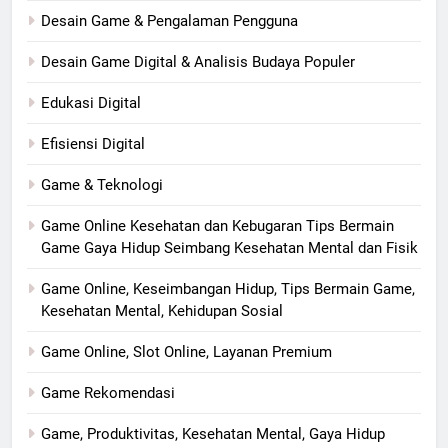
Desain Game & Pengalaman Pengguna
Desain Game Digital & Analisis Budaya Populer
Edukasi Digital
Efisiensi Digital
Game & Teknologi
Game Online Kesehatan dan Kebugaran Tips Bermain
Game Gaya Hidup Seimbang Kesehatan Mental dan Fisik
Game Online, Keseimbangan Hidup, Tips Bermain Game,
Kesehatan Mental, Kehidupan Sosial
Game Online, Slot Online, Layanan Premium
Game Rekomendasi
Game, Produktivitas, Kesehatan Mental, Gaya Hidup