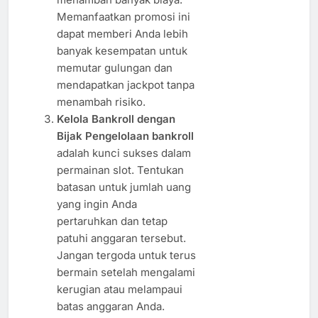
Memanfaatkan promosi ini
dapat memberi Anda lebih
banyak kesempatan untuk
memutar gulungan dan
mendapatkan jackpot tanpa
menambah risiko.
Kelola Bankroll dengan
Bijak
Pengelolaan bankroll
adalah kunci sukses dalam
permainan slot. Tentukan
batasan untuk jumlah uang
yang ingin Anda
pertaruhkan dan tetap
patuhi anggaran tersebut.
Jangan tergoda untuk terus
bermain setelah mengalami
kerugian atau melampaui
batas anggaran Anda.