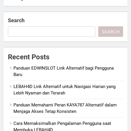
Search
SEARCH
Recent Posts
Panduan EDWINSLOT Link Alternatif bagi Pengguna
Baru
LEBAH4D Link Alternatif untuk Navigasi Harian yang
Lebih Nyaman dan Terarah
Panduan Memahami Peran KAYA787 Alternatif dalam
Menjaga Akses Tetap Konsisten
Cara Memaksimalkan Pengalaman Pengguna saat
Membuka LEBAH4D