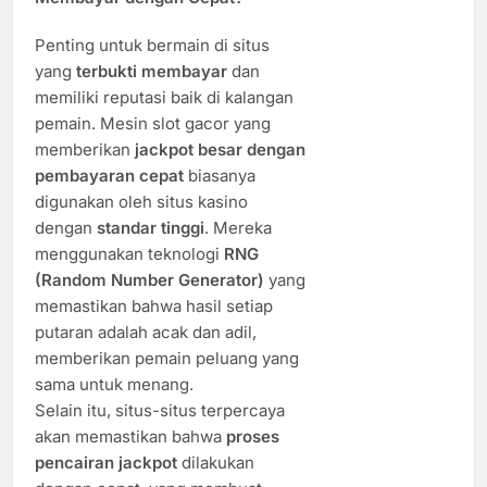
Penting untuk bermain di situs
yang
terbukti membayar
dan
memiliki reputasi baik di kalangan
pemain. Mesin slot gacor yang
memberikan
jackpot besar dengan
pembayaran cepat
biasanya
digunakan oleh situs kasino
dengan
standar tinggi
. Mereka
menggunakan teknologi
RNG
(Random Number Generator)
yang
memastikan bahwa hasil setiap
putaran adalah acak dan adil,
memberikan pemain peluang yang
sama untuk menang.
Selain itu, situs-situs terpercaya
akan memastikan bahwa
proses
pencairan jackpot
dilakukan