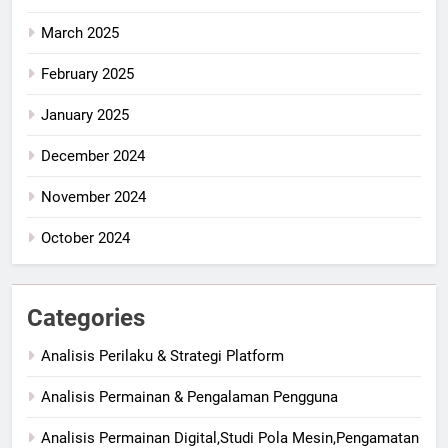
March 2025
February 2025
January 2025
December 2024
November 2024
October 2024
Categories
Analisis Perilaku & Strategi Platform
Analisis Permainan & Pengalaman Pengguna
Analisis Permainan Digital,Studi Pola Mesin,Pengamatan