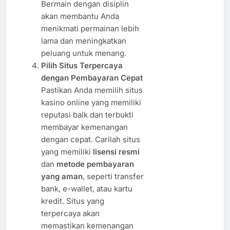
Bermain dengan disiplin
akan membantu Anda
menikmati permainan lebih
lama dan meningkatkan
peluang untuk menang.
Pilih Situs Terpercaya
dengan Pembayaran Cepat
Pastikan Anda memilih situs
kasino online yang memiliki
reputasi baik dan terbukti
membayar kemenangan
dengan cepat. Carilah situs
yang memiliki
lisensi resmi
dan
metode pembayaran
yang aman
, seperti transfer
bank, e-wallet, atau kartu
kredit. Situs yang
terpercaya akan
memastikan kemenangan