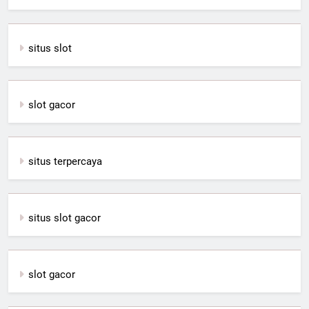
situs slot
slot gacor
situs terpercaya
situs slot gacor
slot gacor