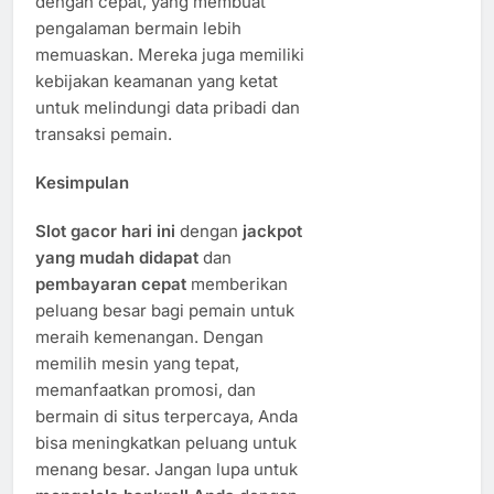
dengan cepat, yang membuat
pengalaman bermain lebih
memuaskan. Mereka juga memiliki
kebijakan keamanan yang ketat
untuk melindungi data pribadi dan
transaksi pemain.
Kesimpulan
Slot gacor hari ini
dengan
jackpot
yang mudah didapat
dan
pembayaran cepat
memberikan
peluang besar bagi pemain untuk
meraih kemenangan. Dengan
memilih mesin yang tepat,
memanfaatkan promosi, dan
bermain di situs terpercaya, Anda
bisa meningkatkan peluang untuk
menang besar. Jangan lupa untuk