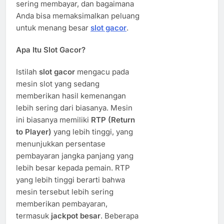
sering membayar, dan bagaimana
Anda bisa memaksimalkan peluang
untuk menang besar
slot gacor
.
Apa Itu Slot Gacor?
Istilah
slot gacor
mengacu pada
mesin slot yang sedang
memberikan hasil kemenangan
lebih sering dari biasanya. Mesin
ini biasanya memiliki
RTP (Return
to Player)
yang lebih tinggi, yang
menunjukkan persentase
pembayaran jangka panjang yang
lebih besar kepada pemain. RTP
yang lebih tinggi berarti bahwa
mesin tersebut lebih sering
memberikan pembayaran,
termasuk
jackpot besar
. Beberapa