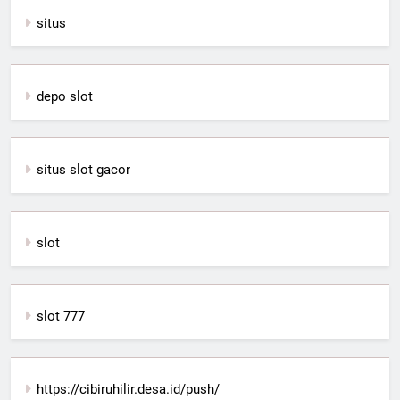
situs
depo slot
situs slot gacor
slot
slot 777
https://cibiruhilir.desa.id/push/