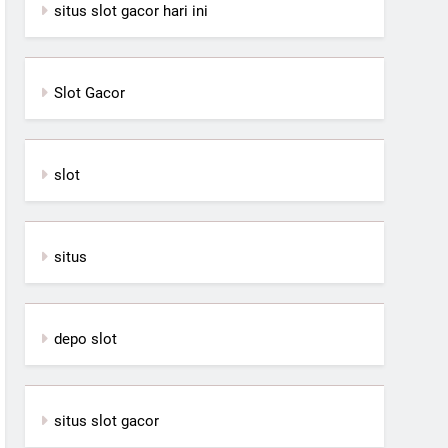
situs slot gacor hari ini
Slot Gacor
slot
situs
depo slot
situs slot gacor