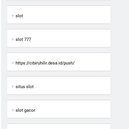
slot
slot 777
https://cibiruhilir.desa.id/push/
situs slot
slot gacor