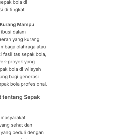
sepak bola di
i di tingkat
h Kurang Mampu
ribusi dalam
aerah yang kurang
embaga olahraga atau
asilitas sepak bola,
yek-proyek yang
pak bola di wilayah
ang bagi generasi
pak bola profesional.
 tentang Sepak
 masyarakat
yang sehat dan
 yang peduli dengan