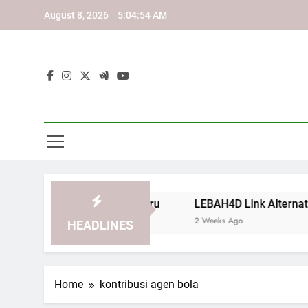
Skip
August 8, 2026
5:04:55 AM
to
content
Tec
Sumber Inf
if bagi Pengguna Baru
LEBAH4D Link Alternatif untuk 
2 Weeks Ago
HEADLINES
Home
kontribusi agen bola