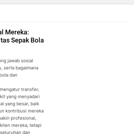
al Mereka:
tas Sepak Bola
ng jawab sosial
, serta bagaimana
bola dan
mengatur transfer,
ikit yang menyadari
l yang besar, baik
n kontribusi mereka
akin profesional,
klien mereka, tetapi
eseluruhan dan