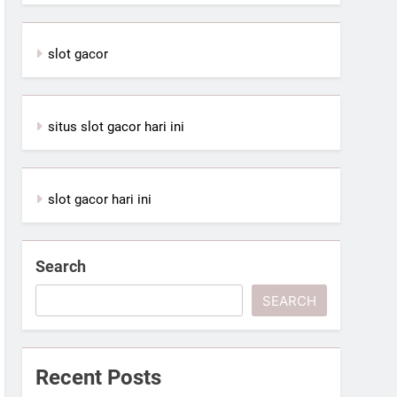
slot gacor
situs slot gacor hari ini
slot gacor hari ini
Search
SEARCH
Recent Posts