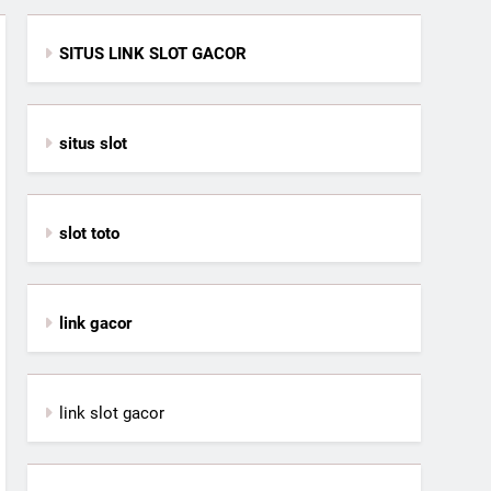
SITUS LINK SLOT GACOR
situs slot
slot toto
link gacor
link slot gacor