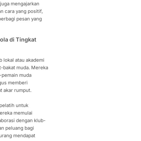
 juga mengajarkan
 cara yang positif,
berbagi pesan yang
la di Tingkat
 lokal atau akademi
-bakat muda. Mereka
n-pemain muda
ligus memberi
t akar rumput.
pelatih untuk
ereka memulai
aborasi dengan klub-
an peluang bagi
kurang mendapat