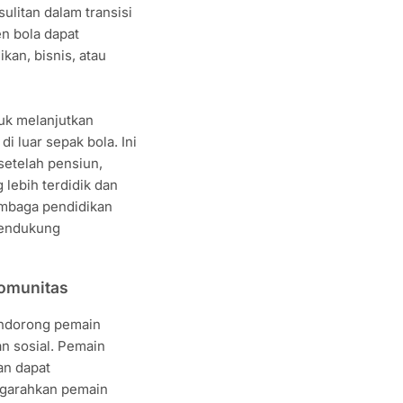
ulitan dalam transisi
en bola dapat
an, bisnis, atau
uk melanjutkan
 luar sepak bola. Ini
setelah pensiun,
lebih terdidik dan
embaga pendidikan
mendukung
omunitas
endorong pemain
n sosial. Pemain
an dapat
ngarahkan pemain