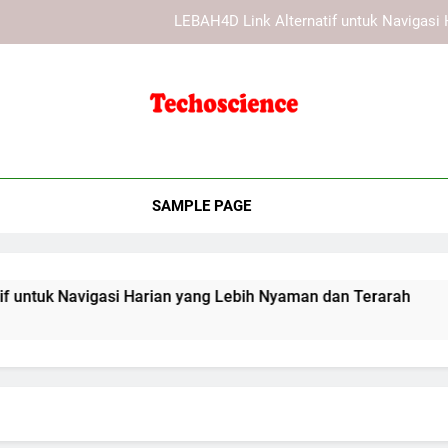
LEBAH4D Link Alternatif untuk Navigasi
Panduan Memahami Peran KAYA787 Alternatif 
Cara Memaksimalkan Pengalam
h Teachers Log
Panduan EDWINSLO
ormasi Dan Tips Bagi Guru Teknologi Di Tech Teachers Log. U
LEBAH4D Link Alternatif untuk Navigasi
SAMPLE PAGE
Panduan Memahami Peran KAYA787 Alternatif 
Cara Memaksimalkan Pengalam
Navigasi Harian yang Lebih Nyaman dan Terarah
Pandua
3 Weeks 