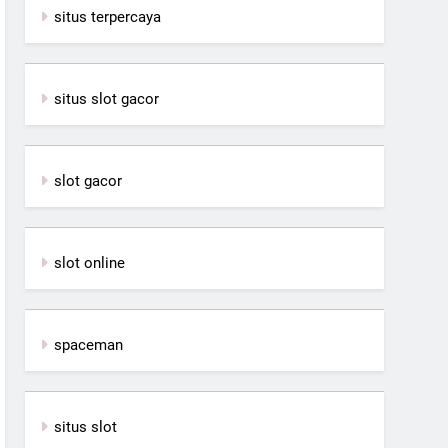
situs terpercaya
situs slot gacor
slot gacor
slot online
spaceman
situs slot