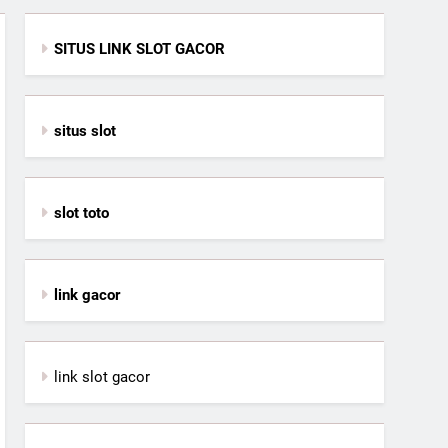
SITUS LINK SLOT GACOR
situs slot
slot toto
link gacor
link slot gacor