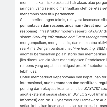
meminimalkan risiko eskalasi hak akses atau perger
jaringan, yang sering dimanfaatkan oleh peretas se
menembus satu titik pertahanan.
Selain perlindungan teknis, rekayasa keamanan si
pemantauan dan respons ancaman (threat monitor
response)
.Infrastruktur modern seperti KAYA787 d
sistem
Security Information and Event Managemen
mengumpulkan, menganalisis, dan memantau aktivi
real-time.Dengan bantuan
machine learning
, SIEM
anomali berdasarkan pola historis dan memberikan 
jika ditemukan aktivitas mencurigakan.Pendekatan
respons yang cepat dan mitigasi proaktif sebelum
lebih luas.
Untuk memperkuat kepercayaan dan kepatuhan ter
internasional,
audit keamanan dan sertifikasi regul
penting dari rekayasa keamanan siber.KAYA787 seca
audit eksternal sesuai standar ISO/IEC 27001 (ma
informasi) dan NIST Cybersecurity Framework.Audi
setiap kebijakan keamanan dijalankan sesuai prose