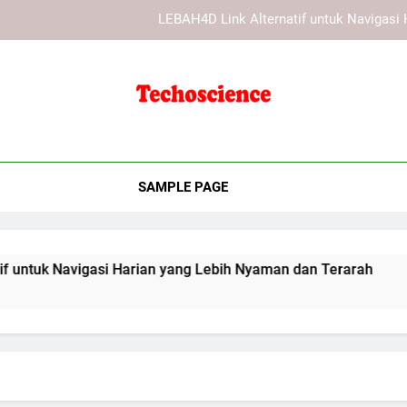
LEBAH4D Link Alternatif untuk Navigasi
Panduan Memahami Peran KAYA787 Alternatif 
Cara Memaksimalkan Pengalam
h Teachers Log
Panduan EDWINSLO
ormasi Dan Tips Bagi Guru Teknologi Di Tech Teachers Log. U
LEBAH4D Link Alternatif untuk Navigasi
SAMPLE PAGE
Panduan Memahami Peran KAYA787 Alternatif 
Cara Memaksimalkan Pengalam
igasi Harian yang Lebih Nyaman dan Terarah
Panduan M
3 Weeks Ago