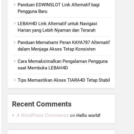
Panduan EDWINSLOT Link Alternatif bagi
Pengguna Baru
LEBAH4D Link Alternatif untuk Navigasi
Harian yang Lebih Nyaman dan Terarah
Panduan Memahami Peran KAYA787 Alternatif
dalam Menjaga Akses Tetap Konsisten
Cara Memaksimalkan Pengalaman Pengguna
saat Membuka LEBAH4D
Tips Memastikan Akses TIARA4D Tetap Stabil
Recent Comments
A WordPress Commenter
on
Hello world!