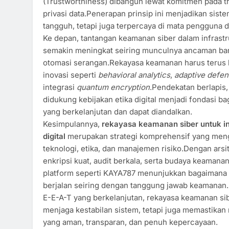
(Trustworthiness) dibangun lewat komitmen pada t
privasi data.Penerapan prinsip ini menjadikan siste
tangguh, tetapi juga terpercaya di mata pengguna d
Ke depan, tantangan keamanan siber dalam infrast
semakin meningkat seiring munculnya ancaman bar
otomasi serangan.Rekayasa keamanan harus terus 
inovasi seperti
behavioral analytics
,
adaptive defe
integrasi
quantum encryption
.Pendekatan berlapis,
didukung kebijakan etika digital menjadi fondasi b
yang berkelanjutan dan dapat diandalkan.
Kesimpulannya,
rekayasa keamanan siber untuk inf
digital
merupakan strategi komprehensif yang me
teknologi, etika, dan manajemen risiko.Dengan arsit
enkripsi kuat, audit berkala, serta budaya keamana
platform seperti KAYA787 menunjukkan bagaimana in
berjalan seiring dengan tanggung jawab keamanan
E-E-A-T yang berkelanjutan, rekayasa keamanan sib
menjaga kestabilan sistem, tetapi juga memastikan 
yang aman, transparan, dan penuh kepercayaan.