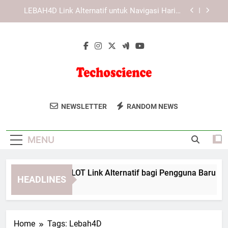
Skip
Panduan Memahami Peran KAYA787 Alternatif
to
dalam Menjaga Akses Tetap Konsisten
content
Cara Memaksimalkan Pengalaman Pengguna
saat Membuka LEBAH4D
Panduan EDWINSLOT Link Alternatif bagi
Pengguna Baru
LEBAH4D Link Alternatif untuk Navigasi Harian
yang Lebih Nyaman dan Terarah
Tech Teachers
Sumber Informasi Dan Tips Bagi Guru
Panduan Memahami Peran KAYA787 Alternatif
NEWSLETTER
RANDOM NEWS
dalam Menjaga Akses Tetap Konsisten
Log
Teknologi Di Tech Teachers Log. Untuk
Cara Memaksimalkan Pengalaman Pengguna
Pembelajaran Yang Lebih Baik.
saat Membuka LEBAH4D
MENU
nduan EDWINSLOT Link Alternatif bagi Pengguna Baru
HEADLINES
Weeks Ago
Home
Tags: Lebah4D