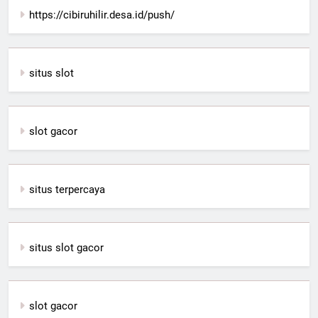
https://cibiruhilir.desa.id/push/
situs slot
slot gacor
situs terpercaya
situs slot gacor
slot gacor