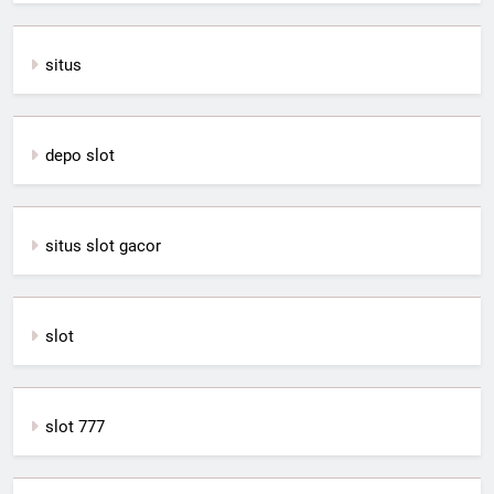
situs
depo slot
situs slot gacor
slot
slot 777