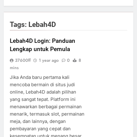
Tags: Lebah4D
Lebah4D Login: Panduan
Lengkap untuk Pemula
37600ff
1 year ago
0
8
mins
Jika Anda baru pertama kali
mencoba bermain di situs judi
online, Lebah4D adalah pilihan
yang sangat tepat. Platform ini
menawarkan berbagai permainan
menarik, termasuk slot, permainan
meja, dan lainnya, dengan
pembayaran yang cepat dan
kesempatan untuk menang besar.