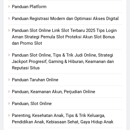
Panduan Platform
Panduan Registrasi Modern dan Optimasi Akses Digital
Panduan Slot Online Link Slot Terbaru 2025 Tips Login
Aman Strategi Pemula Slot Proteksi Akun Slot Bonus
dan Promo Slot
Panduan Slot Online, Tips & Trik Judi Online, Strategi
Jackpot Progresif, Gaming & Hiburan, Keamanan dan
Reputasi Situs
Panduan Taruhan Online
Panduan, Keamanan Akun, Perjudian Online
Panduan, Slot Online
Parenting, Kesehatan Anak, Tips & Trik Keluarga,
Pendidikan Anak, Kebiasaan Sehat, Gaya Hidup Anak