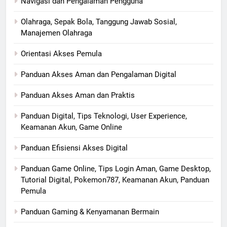
Navigasi dan Pengalaman Pengguna
Olahraga, Sepak Bola, Tanggung Jawab Sosial,
Manajemen Olahraga
Orientasi Akses Pemula
Panduan Akses Aman dan Pengalaman Digital
Panduan Akses Aman dan Praktis
Panduan Digital, Tips Teknologi, User Experience,
Keamanan Akun, Game Online
Panduan Efisiensi Akses Digital
Panduan Game Online, Tips Login Aman, Game Desktop,
Tutorial Digital, Pokemon787, Keamanan Akun, Panduan
Pemula
Panduan Gaming & Kenyamanan Bermain