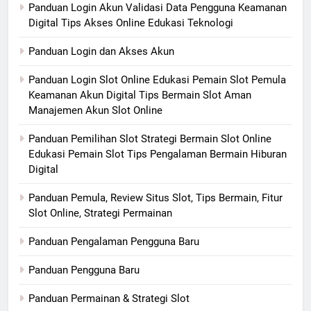
Panduan Login Akun Validasi Data Pengguna Keamanan
Digital Tips Akses Online Edukasi Teknologi
Panduan Login dan Akses Akun
Panduan Login Slot Online Edukasi Pemain Slot Pemula
Keamanan Akun Digital Tips Bermain Slot Aman
Manajemen Akun Slot Online
Panduan Pemilihan Slot Strategi Bermain Slot Online
Edukasi Pemain Slot Tips Pengalaman Bermain Hiburan
Digital
Panduan Pemula, Review Situs Slot, Tips Bermain, Fitur
Slot Online, Strategi Permainan
Panduan Pengalaman Pengguna Baru
Panduan Pengguna Baru
Panduan Permainan & Strategi Slot