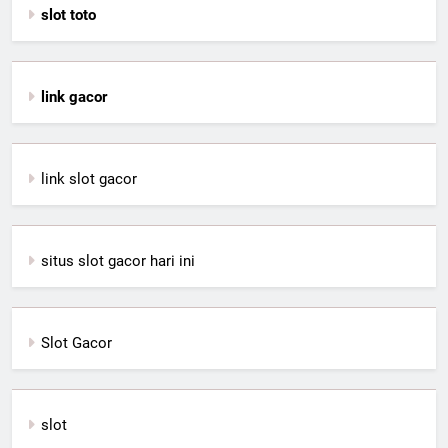
slot toto
link gacor
link slot gacor
situs slot gacor hari ini
Slot Gacor
slot