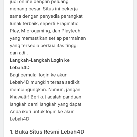
judi online dengan peluang
menang besar. Situs ini bekerja
sama dengan penyedia perangkat
lunak terbaik, seperti Pragmatic
Play, Microgaming, dan Playtech,
yang memastikan setiap permainan
yang tersedia berkualitas tinggi
dan adil.
Langkah-Langkah Login ke
Lebah4D
Bagi pemula, login ke akun
Lebah4D mungkin terasa sedikit
membingungkan. Namun, jangan
khawatir! Berikut adalah panduan
langkah demi langkah yang dapat
Anda ikuti untuk login ke akun
Lebah4D:
1.
Buka Situs Resmi Lebah4D