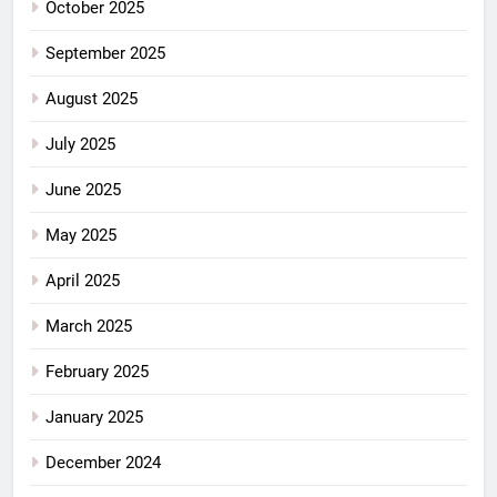
October 2025
September 2025
August 2025
July 2025
June 2025
May 2025
April 2025
March 2025
February 2025
January 2025
December 2024