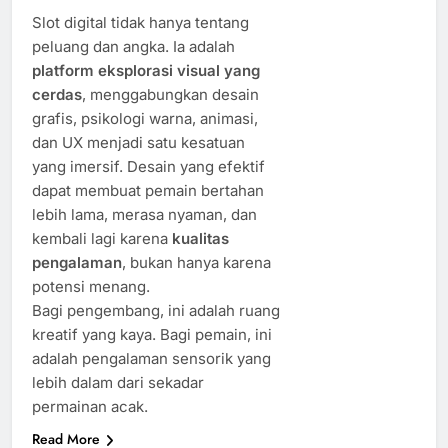
Slot digital tidak hanya tentang
peluang dan angka. Ia adalah
platform eksplorasi visual yang
cerdas
, menggabungkan desain
grafis, psikologi warna, animasi,
dan UX menjadi satu kesatuan
yang imersif. Desain yang efektif
dapat membuat pemain bertahan
lebih lama, merasa nyaman, dan
kembali lagi karena
kualitas
pengalaman
, bukan hanya karena
potensi menang.
Bagi pengembang, ini adalah ruang
kreatif yang kaya. Bagi pemain, ini
adalah pengalaman sensorik yang
lebih dalam dari sekadar
permainan acak.
Read More