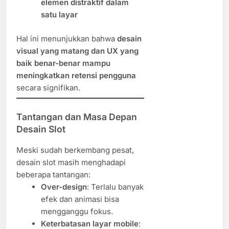
elemen distraktif dalam
satu layar
Hal ini menunjukkan bahwa
desain
visual yang matang dan UX yang
baik benar-benar mampu
meningkatkan retensi pengguna
secara signifikan.
Tantangan dan Masa Depan
Desain Slot
Meski sudah berkembang pesat,
desain slot masih menghadapi
beberapa tantangan:
Over-design
: Terlalu banyak
efek dan animasi bisa
mengganggu fokus.
Keterbatasan layar mobile
: