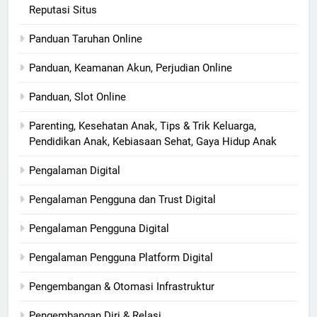
Reputasi Situs
Panduan Taruhan Online
Panduan, Keamanan Akun, Perjudian Online
Panduan, Slot Online
Parenting, Kesehatan Anak, Tips & Trik Keluarga,
Pendidikan Anak, Kebiasaan Sehat, Gaya Hidup Anak
Pengalaman Digital
Pengalaman Pengguna dan Trust Digital
Pengalaman Pengguna Digital
Pengalaman Pengguna Platform Digital
Pengembangan & Otomasi Infrastruktur
Pengembangan Diri & Relasi