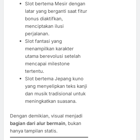
Slot bertema Mesir dengan
latar yang berganti saat fitur
bonus diaktifkan,
menciptakan ilusi
perjalanan.
Slot fantasi yang
menampilkan karakter
utama berevolusi setelah
mencapai milestone
tertentu.
Slot bertema Jepang kuno
yang menyelipkan teks kanji
dan musik tradisional untuk
meningkatkan suasana.
Dengan demikian, visual menjadi
bagian dari alur bermain
, bukan
hanya tampilan statis.