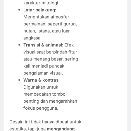
karakter mitologi.
Latar belakang
:
Menentukan atmosfer
permainan, seperti gurun,
hutan, istana, atau luar
angkasa.
Transisi & animasi
: Efek
visual saat berpindah fitur
atau menang besar, sering
kali menjadi puncak
pengalaman visual.
Warna & kontras
:
Digunakan untuk
membedakan tombol
penting dan mengarahkan
fokus pengguna.
Desain ini tidak hanya dibuat untuk
estetika, tapi juga
mengandung