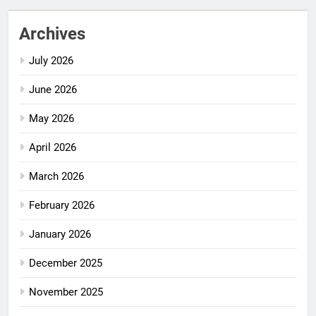
Archives
July 2026
June 2026
May 2026
April 2026
March 2026
February 2026
January 2026
December 2025
November 2025