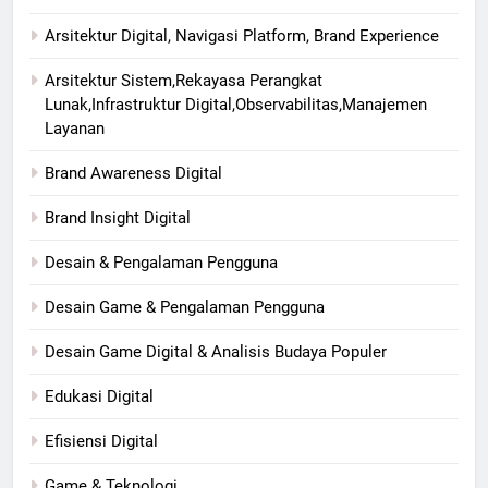
Arsitektur Digital, Navigasi Platform, Brand Experience
Arsitektur Sistem,Rekayasa Perangkat
Lunak,Infrastruktur Digital,Observabilitas,Manajemen
Layanan
Brand Awareness Digital
Brand Insight Digital
Desain & Pengalaman Pengguna
Desain Game & Pengalaman Pengguna
Desain Game Digital & Analisis Budaya Populer
Edukasi Digital
Efisiensi Digital
Game & Teknologi