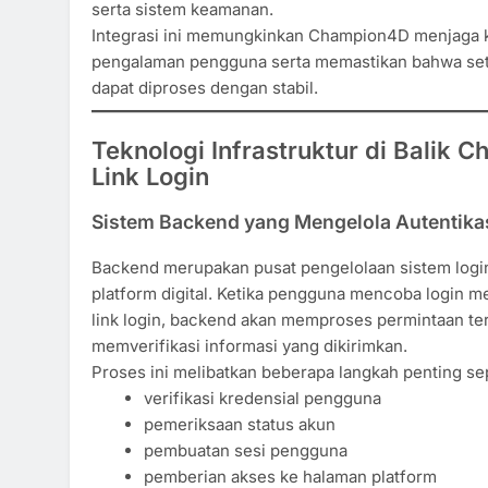
serta sistem keamanan.
Integrasi ini memungkinkan Champion4D menjaga k
pengalaman pengguna serta memastikan bahwa seti
dapat diproses dengan stabil.
Teknologi Infrastruktur di Balik
Link Login
Sistem Backend yang Mengelola Autentika
Backend merupakan pusat pengelolaan sistem logi
platform digital. Ketika pengguna mencoba login 
link login, backend akan memproses permintaan te
memverifikasi informasi yang dikirimkan.
Proses ini melibatkan beberapa langkah penting sep
verifikasi kredensial pengguna
pemeriksaan status akun
pembuatan sesi pengguna
pemberian akses ke halaman platform