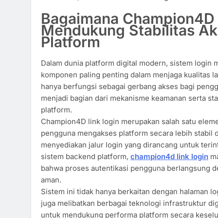
Bagaimana Champion4D 
Mendukung Stabilitas A
Platform
Dalam dunia platform digital modern, sistem login 
komponen paling penting dalam menjaga kualitas la
hanya berfungsi sebagai gerbang akses bagi penggu
menjadi bagian dari mekanisme keamanan serta stab
platform.
Champion4D link login merupakan salah satu ele
pengguna mengakses platform secara lebih stabil 
menyediakan jalur login yang dirancang untuk teri
sistem backend platform,
champion4d link login
ma
bahwa proses autentikasi pengguna berlangsung d
aman.
Sistem ini tidak hanya berkaitan dengan halaman lo
juga melibatkan berbagai teknologi infrastruktur di
untuk mendukung performa platform secara keselu