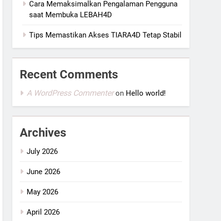
Cara Memaksimalkan Pengalaman Pengguna
saat Membuka LEBAH4D
Tips Memastikan Akses TIARA4D Tetap Stabil
Recent Comments
A WordPress Commenter
on
Hello world!
Archives
July 2026
June 2026
May 2026
April 2026