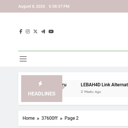
Skip
August 8, 2026
6:58:38 PM
to
content
Tec
Sumber Inf
 bagi Pengguna Baru
LEBAH4D Link Alternatif untuk Nav
2 Weeks Ago
HEADLINES
Home
37600ff
Page 2