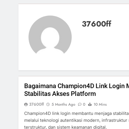
37600ff
Bagaimana Champion4D Link Login
Stabilitas Akses Platform
37600ff
5 Months Ago
0
10 Mins
Champion4D link login membantu menjaga stabilita
melalui teknologi autentikasi modern, infrastruktur
terstruktur, dan sistem keamanan digital.