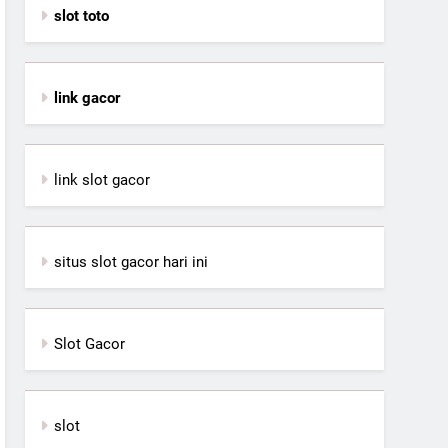
slot toto
link gacor
link slot gacor
situs slot gacor hari ini
Slot Gacor
slot