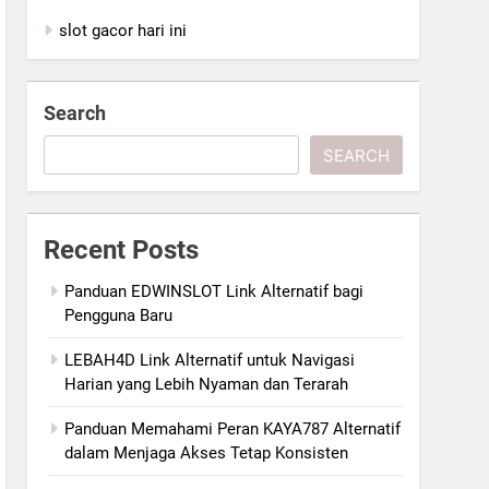
slot gacor hari ini
Search
SEARCH
Recent Posts
Panduan EDWINSLOT Link Alternatif bagi
Pengguna Baru
LEBAH4D Link Alternatif untuk Navigasi
Harian yang Lebih Nyaman dan Terarah
Panduan Memahami Peran KAYA787 Alternatif
dalam Menjaga Akses Tetap Konsisten