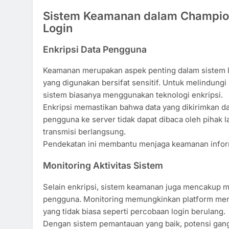
Sistem Keamanan dalam Champio
Login
Enkripsi Data Pengguna
Keamanan merupakan aspek penting dalam sistem l
yang digunakan bersifat sensitif. Untuk melindungi 
sistem biasanya menggunakan teknologi enkripsi.
Enkripsi memastikan bahwa data yang dikirimkan da
pengguna ke server tidak dapat dibaca oleh pihak l
transmisi berlangsung.
Pendekatan ini membantu menjaga keamanan infor
Monitoring Aktivitas Sistem
Selain enkripsi, sistem keamanan juga mencakup mo
pengguna. Monitoring memungkinkan platform mend
yang tidak biasa seperti percobaan login berulang.
Dengan sistem pemantauan yang baik, potensi ga