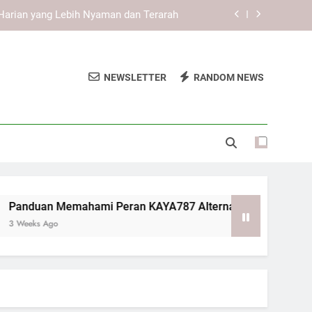
 Harian yang Lebih Nyaman dan Terarah
dalam Menjaga Akses Tetap Konsisten
an Pengguna saat Membuka LEBAH4D
NEWSLETTER
RANDOM NEWS
T Link Alternatif bagi Pengguna Baru
ntuk Pembelajaran Yang Lebih Baik.
 Harian yang Lebih Nyaman dan Terarah
dalam Menjaga Akses Tetap Konsisten
an Pengguna saat Membuka LEBAH4D
emahami Peran KAYA787 Alternatif dalam Menjaga Akses Te