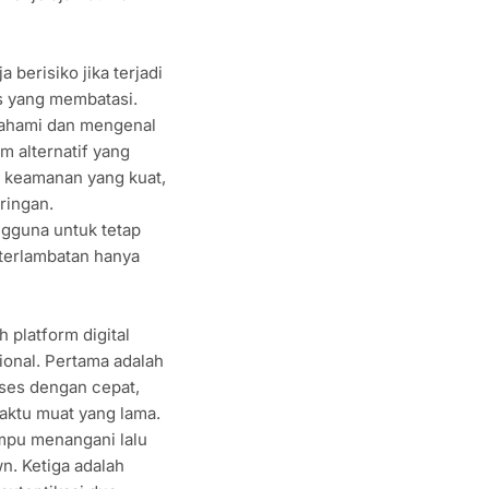
 berisiko jika terjadi
s yang membatasi.
mahami dan mengenal
rm alternatif yang
r keamanan yang kuat,
ringan.
ngguna untuk tetap
terlambatan hanya
platform digital
ional. Pertama adalah
kses dengan cepat,
aktu muat yang lama.
ampu menangani lalu
n. Ketiga adalah