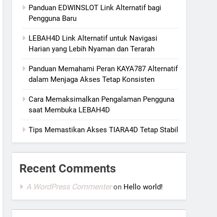
Panduan EDWINSLOT Link Alternatif bagi
Pengguna Baru
LEBAH4D Link Alternatif untuk Navigasi
Harian yang Lebih Nyaman dan Terarah
Panduan Memahami Peran KAYA787 Alternatif
dalam Menjaga Akses Tetap Konsisten
Cara Memaksimalkan Pengalaman Pengguna
saat Membuka LEBAH4D
Tips Memastikan Akses TIARA4D Tetap Stabil
Recent Comments
A WordPress Commenter
on
Hello world!