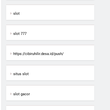
slot
slot 777
https://cibiruhilir.desa.id/push/
situs slot
slot gacor