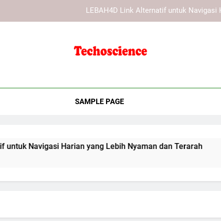
LEBAH4D Link Alternatif untuk Navigasi
Panduan Memahami Peran KAYA787 Alternatif 
Cara Memaksimalkan Pengalam
h Teachers Log
Panduan EDWINSLO
ormasi Dan Tips Bagi Guru Teknologi Di Tech Teachers Log. U
LEBAH4D Link Alternatif untuk Navigasi
SAMPLE PAGE
Panduan Memahami Peran KAYA787 Alternatif 
Cara Memaksimalkan Pengalam
igasi Harian yang Lebih Nyaman dan Terarah
Panduan M
3 Weeks Ago