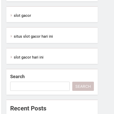
slot gacor
situs slot gacor hari ini
slot gacor hari ini
Search
SEARCH
Recent Posts