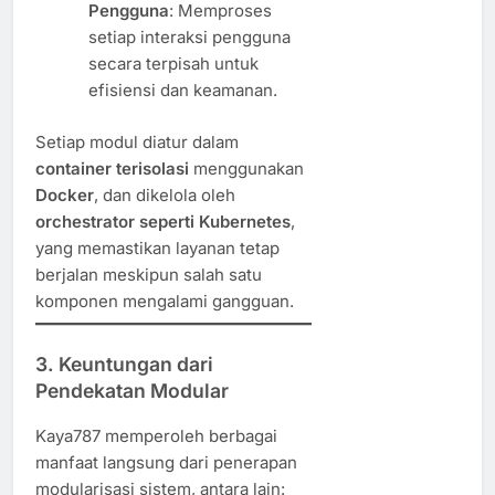
Pengguna
: Memproses
setiap interaksi pengguna
secara terpisah untuk
efisiensi dan keamanan.
Setiap modul diatur dalam
container terisolasi
menggunakan
Docker
, dan dikelola oleh
orchestrator seperti Kubernetes
,
yang memastikan layanan tetap
berjalan meskipun salah satu
komponen mengalami gangguan.
3.
Keuntungan dari
Pendekatan Modular
Kaya787 memperoleh berbagai
manfaat langsung dari penerapan
modularisasi sistem, antara lain: