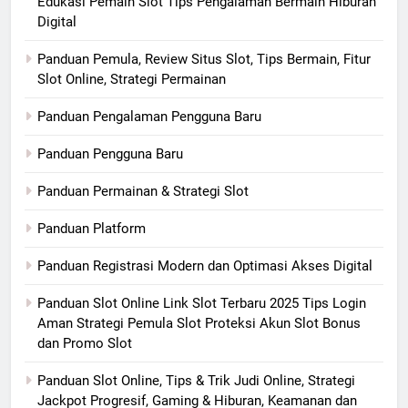
Edukasi Pemain Slot Tips Pengalaman Bermain Hiburan
Digital
Panduan Pemula, Review Situs Slot, Tips Bermain, Fitur
Slot Online, Strategi Permainan
Panduan Pengalaman Pengguna Baru
Panduan Pengguna Baru
Panduan Permainan & Strategi Slot
Panduan Platform
Panduan Registrasi Modern dan Optimasi Akses Digital
Panduan Slot Online Link Slot Terbaru 2025 Tips Login
Aman Strategi Pemula Slot Proteksi Akun Slot Bonus
dan Promo Slot
Panduan Slot Online, Tips & Trik Judi Online, Strategi
Jackpot Progresif, Gaming & Hiburan, Keamanan dan