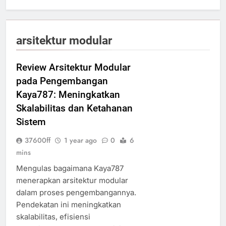
arsitektur modular
Review Arsitektur Modular
pada Pengembangan
Kaya787: Meningkatkan
Skalabilitas dan Ketahanan
Sistem
37600ff
1 year ago
0
6
mins
Mengulas bagaimana Kaya787
menerapkan arsitektur modular
dalam proses pengembangannya.
Pendekatan ini meningkatkan
skalabilitas, efisiensi