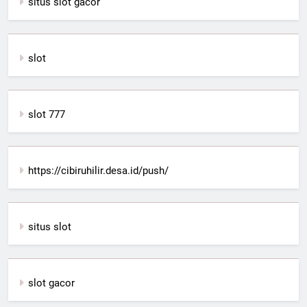
situs slot gacor
slot
slot 777
https://cibiruhilir.desa.id/push/
situs slot
slot gacor