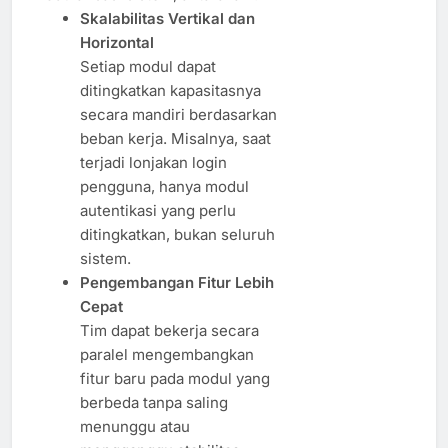
Skalabilitas Vertikal dan
Horizontal
Setiap modul dapat
ditingkatkan kapasitasnya
secara mandiri berdasarkan
beban kerja. Misalnya, saat
terjadi lonjakan login
pengguna, hanya modul
autentikasi yang perlu
ditingkatkan, bukan seluruh
sistem.
Pengembangan Fitur Lebih
Cepat
Tim dapat bekerja secara
paralel mengembangkan
fitur baru pada modul yang
berbeda tanpa saling
menunggu atau