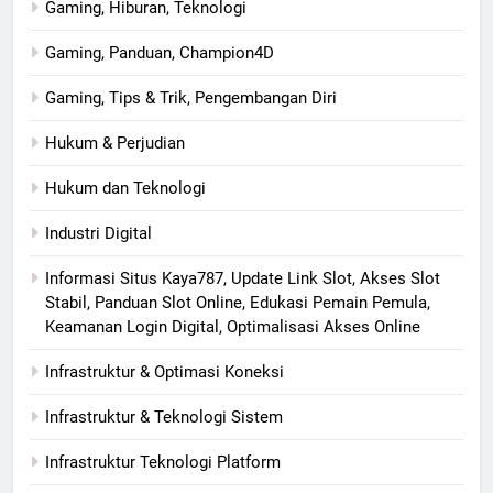
Gaming, Hiburan, Teknologi
Gaming, Panduan, Champion4D
Gaming, Tips & Trik, Pengembangan Diri
Hukum & Perjudian
Hukum dan Teknologi
Industri Digital
Informasi Situs Kaya787, Update Link Slot, Akses Slot
Stabil, Panduan Slot Online, Edukasi Pemain Pemula,
Keamanan Login Digital, Optimalisasi Akses Online
Infrastruktur & Optimasi Koneksi
Infrastruktur & Teknologi Sistem
Infrastruktur Teknologi Platform