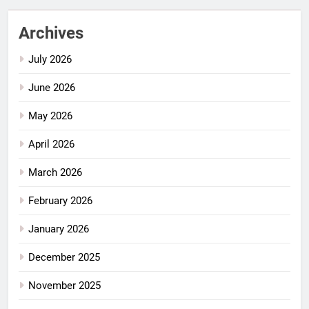
Archives
July 2026
June 2026
May 2026
April 2026
March 2026
February 2026
January 2026
December 2025
November 2025