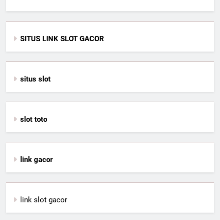
SITUS LINK SLOT GACOR
situs slot
slot toto
link gacor
link slot gacor