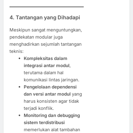
4.
Tantangan yang Dihadapi
Meskipun sangat menguntungkan,
pendekatan modular juga
menghadirkan sejumlah tantangan
teknis:
Kompleksitas dalam
integrasi antar modul
,
terutama dalam hal
komunikasi lintas jaringan.
Pengelolaan dependensi
dan versi antar modul
yang
harus konsisten agar tidak
terjadi konflik.
Monitoring dan debugging
sistem terdistribusi
memerlukan alat tambahan