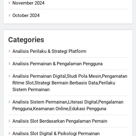
November 2024
October 2024
Categories
Analisis Perilaku & Strategi Platform
Analisis Permainan & Pengalaman Pengguna
Analisis Permainan Digital,Studi Pola Mesin,Pengamatan
Ritme Slot,Strategi Bermain Berbasis Data,Perilaku
Sistem Permainan
Analisis Sistem Permainan,Literasi Digital,Pengalaman
Pengguna,Keamanan Online,Edukasi Pengguna
Analisis Slot Berdasarkan Pengalaman Pemain
Analisis Slot Digital & Psikologi Permainan