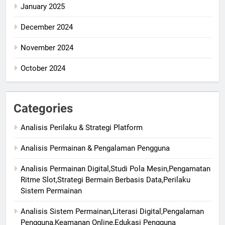
January 2025
December 2024
November 2024
October 2024
Categories
Analisis Perilaku & Strategi Platform
Analisis Permainan & Pengalaman Pengguna
Analisis Permainan Digital,Studi Pola Mesin,Pengamatan
Ritme Slot,Strategi Bermain Berbasis Data,Perilaku
Sistem Permainan
Analisis Sistem Permainan,Literasi Digital,Pengalaman
Pengguna,Keamanan Online,Edukasi Pengguna