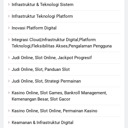
Infrastruktur & Teknologi Sistem
Infrastruktur Teknologi Platform
Inovasi Platform Digital
Integrasi Cloud,Infrastruktur Digital,Platform
Teknologi,Fleksibilitas Akses,Pengalaman Pengguna
Judi Online, Slot Online, Jackpot Progresif
Judi Online, Slot, Panduan Slot
Judi Online, Slot, Strategi Permainan
Kasino Online, Slot Games, Bankroll Management,
Kemenangan Besar, Slot Gacor
Kasino Online, Slot Online, Permainan Kasino
Keamanan & Infrastruktur Digital