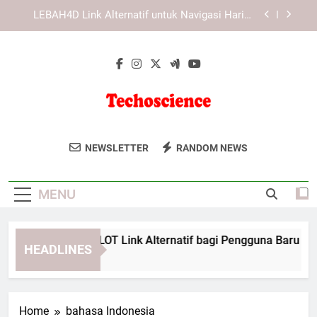
Skip
Panduan Memahami Peran KAYA787 Alternatif
to
dalam Menjaga Akses Tetap Konsisten
content
Cara Memaksimalkan Pengalaman Pengguna
saat Membuka LEBAH4D
Panduan EDWINSLOT Link Alternatif bagi
Pengguna Baru
LEBAH4D Link Alternatif untuk Navigasi Harian
yang Lebih Nyaman dan Terarah
Tech Teachers
Sumber Informasi Dan Tips Bagi Guru
Panduan Memahami Peran KAYA787 Alternatif
NEWSLETTER
RANDOM NEWS
dalam Menjaga Akses Tetap Konsisten
Log
Teknologi Di Tech Teachers Log. Untuk
Cara Memaksimalkan Pengalaman Pengguna
Pembelajaran Yang Lebih Baik.
saat Membuka LEBAH4D
MENU
nduan EDWINSLOT Link Alternatif bagi Pengguna Baru
HEADLINES
Weeks Ago
Home
bahasa Indonesia