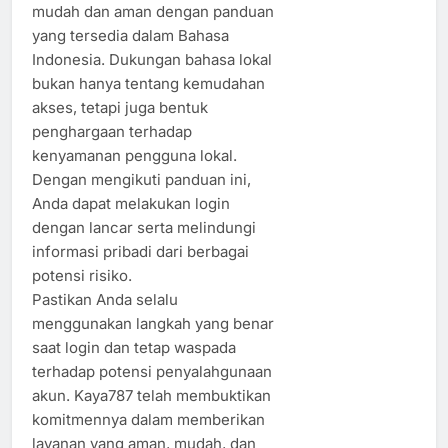
mudah dan aman dengan panduan
yang tersedia dalam Bahasa
Indonesia. Dukungan bahasa lokal
bukan hanya tentang kemudahan
akses, tetapi juga bentuk
penghargaan terhadap
kenyamanan pengguna lokal.
Dengan mengikuti panduan ini,
Anda dapat melakukan login
dengan lancar serta melindungi
informasi pribadi dari berbagai
potensi risiko.
Pastikan Anda selalu
menggunakan langkah yang benar
saat login dan tetap waspada
terhadap potensi penyalahgunaan
akun. Kaya787 telah membuktikan
komitmennya dalam memberikan
layanan yang aman, mudah, dan