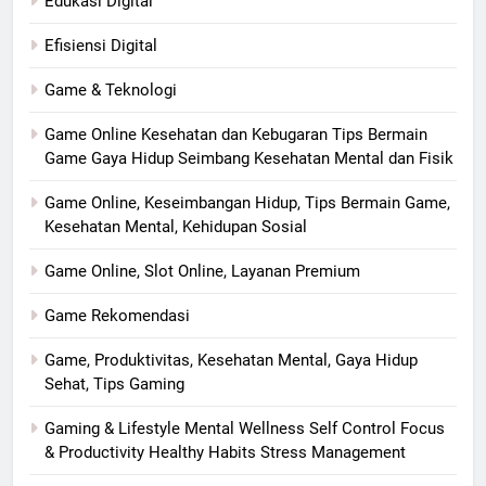
Edukasi Digital
Efisiensi Digital
Game & Teknologi
Game Online Kesehatan dan Kebugaran Tips Bermain
Game Gaya Hidup Seimbang Kesehatan Mental dan Fisik
Game Online, Keseimbangan Hidup, Tips Bermain Game,
Kesehatan Mental, Kehidupan Sosial
Game Online, Slot Online, Layanan Premium
Game Rekomendasi
Game, Produktivitas, Kesehatan Mental, Gaya Hidup
Sehat, Tips Gaming
Gaming & Lifestyle Mental Wellness Self Control Focus
& Productivity Healthy Habits Stress Management