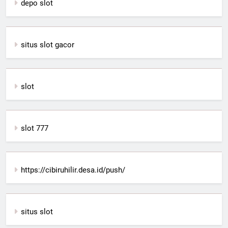
depo slot
situs slot gacor
slot
slot 777
https://cibiruhilir.desa.id/push/
situs slot