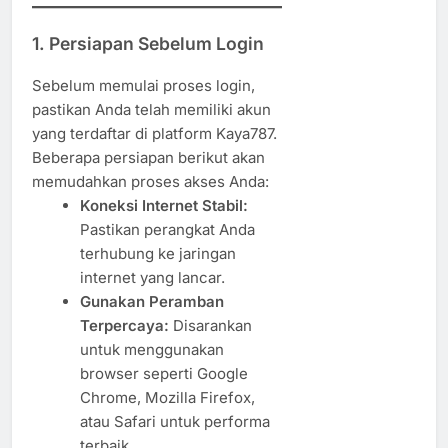
1. Persiapan Sebelum Login
Sebelum memulai proses login,
pastikan Anda telah memiliki akun
yang terdaftar di platform Kaya787.
Beberapa persiapan berikut akan
memudahkan proses akses Anda:
Koneksi Internet Stabil:
Pastikan perangkat Anda
terhubung ke jaringan
internet yang lancar.
Gunakan Peramban
Terpercaya:
Disarankan
untuk menggunakan
browser seperti Google
Chrome, Mozilla Firefox,
atau Safari untuk performa
terbaik.