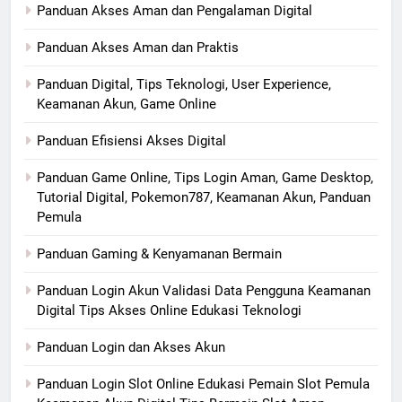
Panduan Akses Aman dan Pengalaman Digital
Panduan Akses Aman dan Praktis
Panduan Digital, Tips Teknologi, User Experience,
Keamanan Akun, Game Online
Panduan Efisiensi Akses Digital
Panduan Game Online, Tips Login Aman, Game Desktop,
Tutorial Digital, Pokemon787, Keamanan Akun, Panduan
Pemula
Panduan Gaming & Kenyamanan Bermain
Panduan Login Akun Validasi Data Pengguna Keamanan
Digital Tips Akses Online Edukasi Teknologi
Panduan Login dan Akses Akun
Panduan Login Slot Online Edukasi Pemain Slot Pemula