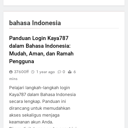
bahasa Indonesia
Panduan Login Kaya787
dalam Bahasa Indonesia:
Mudah, Aman, dan Ramah
Pengguna
37600ff
1 year ago
0
6
mins
Pelajari langkah-langkah login
Kaya787 dalam Bahasa Indonesia
secara lengkap. Panduan ini
dirancang untuk memudahkan
akses sekaligus menjaga
keamanan akun Anda.