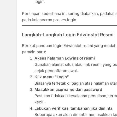
login.
Persiapan sederhana ini sering diabaikan, padahal
pada kelancaran proses login.
Langkah-Langkah Login Edwinslot Resmi
Berikut panduan login Edwinslot resmi yang mudah
pemain baru:
Akses halaman Edwinslot resmi
Gunakan alamat situs atau link resmi yang b
sejak pendaftaran awal.
Klik menu “Login”
Biasanya terletak di bagian atas halaman uta
Masukkan username dan password
Pastikan tidak ada kesalahan penulisan, ter
kecil.
Lakukan verifikasi tambahan jika diminta
Beberapa akun akan diminta memasukkan kod