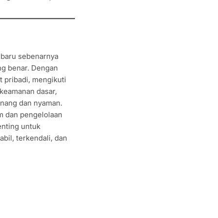
 baru sebenarnya
ng benar. Dengan
pribadi, mengikuti
 keamanan dasar,
tenang dan nyaman.
m dan pengelolaan
enting untuk
abil, terkendali, dan