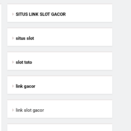
SITUS LINK SLOT GACOR
situs slot
slot toto
link gacor
link slot gacor