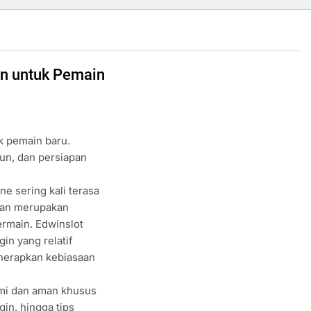
an untuk Pemain
k pemain baru.
kun, dan persiapan
ne sering kali terasa
man merupakan
ermain. Edwinslot
in yang relatif
nerapkan kebiasaan
smi dan aman khusus
gin, hingga tips