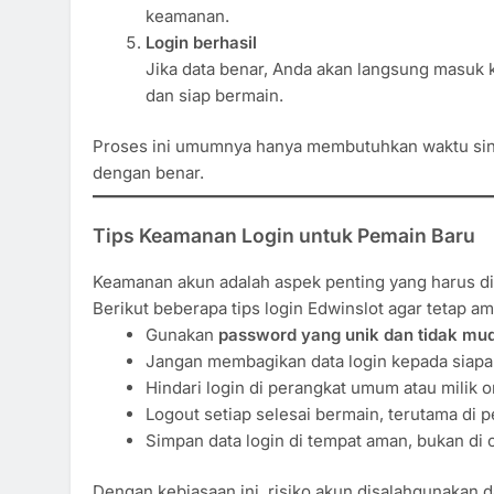
keamanan.
Login berhasil
Jika data benar, Anda akan langsung masuk
dan siap bermain.
Proses ini umumnya hanya membutuhkan waktu sing
dengan benar.
Tips Keamanan Login untuk Pemain Baru
Keamanan akun adalah aspek penting yang harus di
Berikut beberapa tips login Edwinslot agar tetap am
Gunakan
password yang unik dan tidak mu
Jangan membagikan data login kepada siapa
Hindari login di perangkat umum atau milik o
Logout setiap selesai bermain, terutama di 
Simpan data login di tempat aman, bukan di 
Dengan kebiasaan ini, risiko akun disalahgunakan d