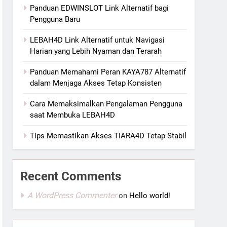
Panduan EDWINSLOT Link Alternatif bagi
Pengguna Baru
LEBAH4D Link Alternatif untuk Navigasi
Harian yang Lebih Nyaman dan Terarah
Panduan Memahami Peran KAYA787 Alternatif
dalam Menjaga Akses Tetap Konsisten
Cara Memaksimalkan Pengalaman Pengguna
saat Membuka LEBAH4D
Tips Memastikan Akses TIARA4D Tetap Stabil
Recent Comments
A WordPress Commenter
on
Hello world!