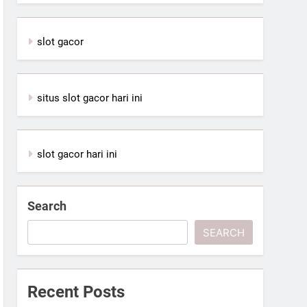
slot gacor
situs slot gacor hari ini
slot gacor hari ini
Search
SEARCH
Recent Posts