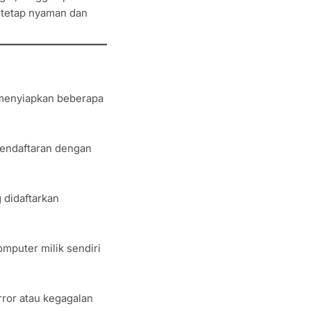
tetap nyaman dan
 menyiapkan beberapa
pendaftaran dengan
 didaftarkan
omputer milik sendiri
ror atau kegagalan