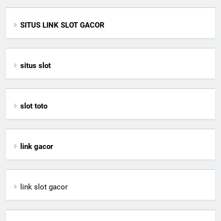
SITUS LINK SLOT GACOR
situs slot
slot toto
link gacor
link slot gacor