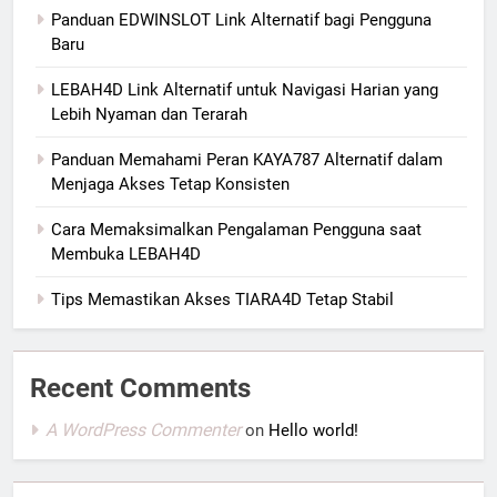
Panduan EDWINSLOT Link Alternatif bagi Pengguna
Baru
LEBAH4D Link Alternatif untuk Navigasi Harian yang
Lebih Nyaman dan Terarah
Panduan Memahami Peran KAYA787 Alternatif dalam
Menjaga Akses Tetap Konsisten
Cara Memaksimalkan Pengalaman Pengguna saat
Membuka LEBAH4D
Tips Memastikan Akses TIARA4D Tetap Stabil
Recent Comments
A WordPress Commenter
on
Hello world!