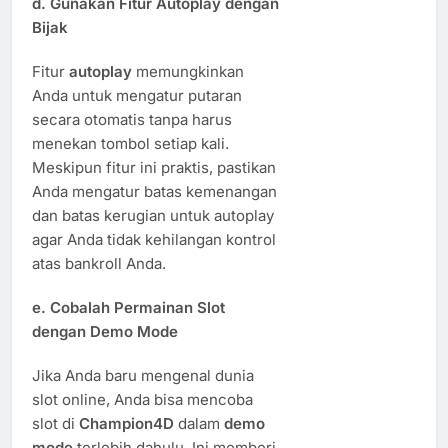
d.
Gunakan Fitur Autoplay dengan
Bijak
Fitur
autoplay
memungkinkan
Anda untuk mengatur putaran
secara otomatis tanpa harus
menekan tombol setiap kali.
Meskipun fitur ini praktis, pastikan
Anda mengatur batas kemenangan
dan batas kerugian untuk autoplay
agar Anda tidak kehilangan kontrol
atas bankroll Anda.
e.
Cobalah Permainan Slot
dengan Demo Mode
Jika Anda baru mengenal dunia
slot online, Anda bisa mencoba
slot di
Champion4D
dalam
demo
mode
terlebih dahulu. Ini memberi