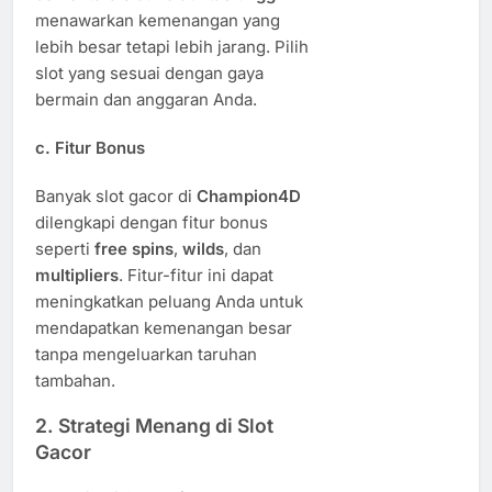
menawarkan kemenangan yang
lebih besar tetapi lebih jarang. Pilih
slot yang sesuai dengan gaya
bermain dan anggaran Anda.
c.
Fitur Bonus
Banyak slot gacor di
Champion4D
dilengkapi dengan fitur bonus
seperti
free spins
,
wilds
, dan
multipliers
. Fitur-fitur ini dapat
meningkatkan peluang Anda untuk
mendapatkan kemenangan besar
tanpa mengeluarkan taruhan
tambahan.
2.
Strategi Menang di Slot
Gacor