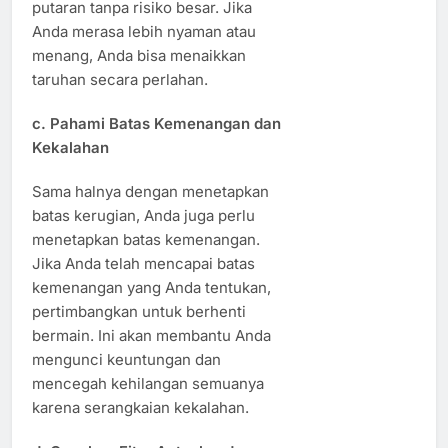
putaran tanpa risiko besar. Jika
Anda merasa lebih nyaman atau
menang, Anda bisa menaikkan
taruhan secara perlahan.
c.
Pahami Batas Kemenangan dan
Kekalahan
Sama halnya dengan menetapkan
batas kerugian, Anda juga perlu
menetapkan batas kemenangan.
Jika Anda telah mencapai batas
kemenangan yang Anda tentukan,
pertimbangkan untuk berhenti
bermain. Ini akan membantu Anda
mengunci keuntungan dan
mencegah kehilangan semuanya
karena serangkaian kekalahan.