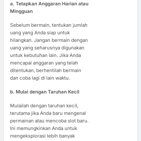
a.
Tetapkan Anggaran Harian atau
Mingguan
Sebelum bermain, tentukan jumlah
uang yang Anda siap untuk
hilangkan. Jangan bermain dengan
uang yang seharusnya digunakan
untuk kebutuhan lain. Jika Anda
mencapai anggaran yang telah
ditentukan, berhentilah bermain
dan coba lagi di lain waktu.
b.
Mulai dengan Taruhan Kecil
Mulailah dengan taruhan kecil,
terutama jika Anda baru mengenal
permainan atau mencoba slot baru.
Ini memungkinkan Anda untuk
mengeksplorasi lebih banyak