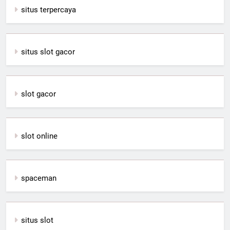
situs terpercaya
situs slot gacor
slot gacor
slot online
spaceman
situs slot