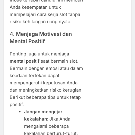
Anda kesempatan untuk
mempelajari cara kerja slot tanpa
risiko kehilangan uang nyata.
4.
Menjaga Motivasi dan
Mental Positif
Penting juga untuk menjaga
mental positif
saat bermain slot.
Bermain dengan emosi atau dalam
keadaan tertekan dapat
mempengaruhi keputusan Anda
dan meningkatkan risiko kerugian.
Berikut beberapa tips untuk tetap
positif:
Jangan mengejar
kekalahan
: Jika Anda
mengalami beberapa
kekalahan berturut-turut,