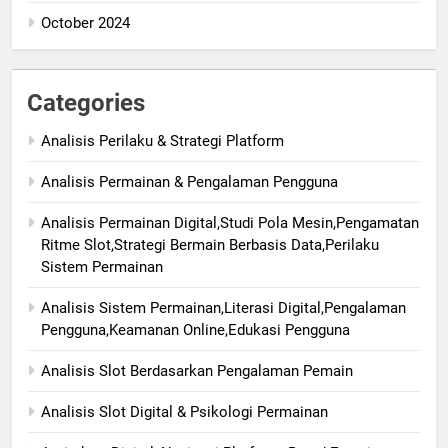
October 2024
Categories
Analisis Perilaku & Strategi Platform
Analisis Permainan & Pengalaman Pengguna
Analisis Permainan Digital,Studi Pola Mesin,Pengamatan
Ritme Slot,Strategi Bermain Berbasis Data,Perilaku
Sistem Permainan
Analisis Sistem Permainan,Literasi Digital,Pengalaman
Pengguna,Keamanan Online,Edukasi Pengguna
Analisis Slot Berdasarkan Pengalaman Pemain
Analisis Slot Digital & Psikologi Permainan