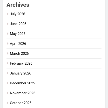
Archives
July 2026
June 2026
May 2026
April 2026
March 2026
February 2026
January 2026
December 2025
November 2025
October 2025