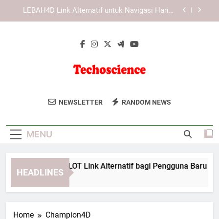
Skip
Panduan Memahami Peran KAYA787 Alternatif
to
dalam Menjaga Akses Tetap Konsisten
content
Cara Memaksimalkan Pengalaman Pengguna
saat Membuka LEBAH4D
Panduan EDWINSLOT Link Alternatif bagi
Pengguna Baru
LEBAH4D Link Alternatif untuk Navigasi Harian
yang Lebih Nyaman dan Terarah
Tech Teachers
Sumber Informasi Dan Tips Bagi Guru
Panduan Memahami Peran KAYA787 Alternatif
NEWSLETTER
RANDOM NEWS
dalam Menjaga Akses Tetap Konsisten
Log
Teknologi Di Tech Teachers Log. Untuk
Cara Memaksimalkan Pengalaman Pengguna
Pembelajaran Yang Lebih Baik.
saat Membuka LEBAH4D
MENU
nduan EDWINSLOT Link Alternatif bagi Pengguna Baru
HEADLINES
Weeks Ago
Home
Champion4D