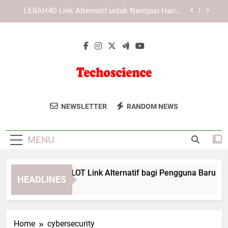
Skip
Panduan Memahami Peran KAYA787 Alternatif
to
dalam Menjaga Akses Tetap Konsisten
content
Cara Memaksimalkan Pengalaman Pengguna
saat Membuka LEBAH4D
Panduan EDWINSLOT Link Alternatif bagi
Pengguna Baru
LEBAH4D Link Alternatif untuk Navigasi Harian
yang Lebih Nyaman dan Terarah
Tech Teachers
Sumber Informasi Dan Tips Bagi Guru
Panduan Memahami Peran KAYA787 Alternatif
NEWSLETTER
RANDOM NEWS
dalam Menjaga Akses Tetap Konsisten
Log
Teknologi Di Tech Teachers Log. Untuk
Cara Memaksimalkan Pengalaman Pengguna
Pembelajaran Yang Lebih Baik.
saat Membuka LEBAH4D
MENU
nduan EDWINSLOT Link Alternatif bagi Pengguna Baru
HEADLINES
Weeks Ago
Home
cybersecurity