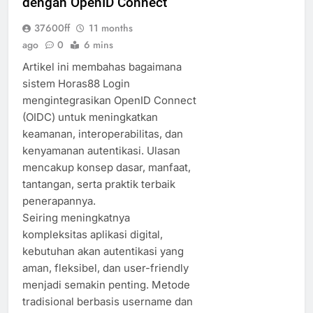
dengan OpenID Connect
37600ff
11 months
ago
0
6 mins
Artikel ini membahas bagaimana
sistem Horas88 Login
mengintegrasikan OpenID Connect
(OIDC) untuk meningkatkan
keamanan, interoperabilitas, dan
kenyamanan autentikasi. Ulasan
mencakup konsep dasar, manfaat,
tantangan, serta praktik terbaik
penerapannya.
Seiring meningkatnya
kompleksitas aplikasi digital,
kebutuhan akan autentikasi yang
aman, fleksibel, dan user-friendly
menjadi semakin penting. Metode
tradisional berbasis username dan