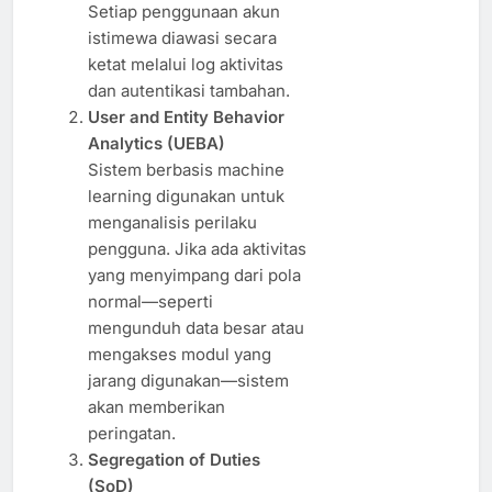
Setiap penggunaan akun
istimewa diawasi secara
ketat melalui log aktivitas
dan autentikasi tambahan.
User and Entity Behavior
Analytics (UEBA)
Sistem berbasis machine
learning digunakan untuk
menganalisis perilaku
pengguna. Jika ada aktivitas
yang menyimpang dari pola
normal—seperti
mengunduh data besar atau
mengakses modul yang
jarang digunakan—sistem
akan memberikan
peringatan.
Segregation of Duties
(SoD)