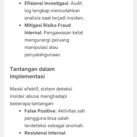
Efisiensi Investigasi
: Audit
log lengkap memudahkan
analisis saat terjadi insiden.
Mitigasi Risiko Fraud
Internal
: Pengawasan ketat
mengurangi peluang
manipulasi atau
penyalahgunaan.
Tantangan dalam
Implementasi
Meski efektif, sistem deteksi
insider abuse menghadapi
beberapa tantangan:
False Positive
: Aktivitas sah
pengguna bisa salah
terdeteksi sebagai anomali.
Resistensi Internal
: