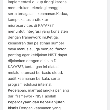
implementasi cukup tinggi karena
memerlukan teknologi canggih
serta tenaga ahli keamanan.Kedua,
kompleksitas arsitektur
microservices di KAYA787
menuntut integrasi yang konsisten
dengan framework ini.Ketiga,
kesadaran dan pelatihan sumber
daya manusia juga menjadi faktor
penting agar kebijakan NIST dapat
dijalankan dengan disiplin.Di
KAYA787, tantangan ini diatasi
melalui otomasi berbasis cloud,
audit keamanan berkala, serta
program edukasi internal.
Kedelapan, manfaat jangka panjang
dari framework NIST adalah
kepercayaan dan keberlanjutan
bisnis
.Dengan keamanan yang