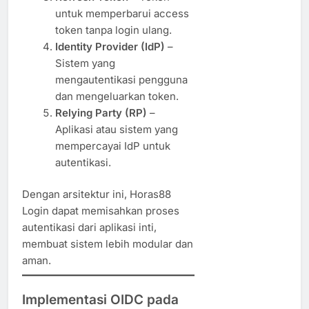
untuk memperbarui access
token tanpa login ulang.
Identity Provider (IdP)
–
Sistem yang
mengautentikasi pengguna
dan mengeluarkan token.
Relying Party (RP)
–
Aplikasi atau sistem yang
mempercayai IdP untuk
autentikasi.
Dengan arsitektur ini, Horas88
Login dapat memisahkan proses
autentikasi dari aplikasi inti,
membuat sistem lebih modular dan
aman.
Implementasi OIDC pada