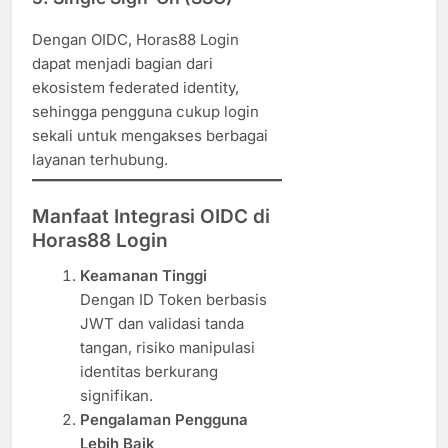
Dengan OIDC, Horas88 Login
dapat menjadi bagian dari
ekosistem federated identity,
sehingga pengguna cukup login
sekali untuk mengakses berbagai
layanan terhubung.
Manfaat Integrasi OIDC di
Horas88 Login
Keamanan Tinggi
Dengan ID Token berbasis
JWT dan validasi tanda
tangan, risiko manipulasi
identitas berkurang
signifikan.
Pengalaman Pengguna
Lebih Baik