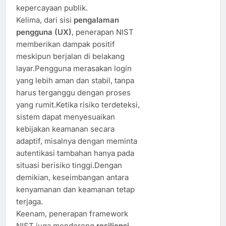
kepercayaan publik.
Kelima, dari sisi
pengalaman
pengguna (UX)
, penerapan NIST
memberikan dampak positif
meskipun berjalan di belakang
layar.Pengguna merasakan login
yang lebih aman dan stabil, tanpa
harus terganggu dengan proses
yang rumit.Ketika risiko terdeteksi,
sistem dapat menyesuaikan
kebijakan keamanan secara
adaptif, misalnya dengan meminta
autentikasi tambahan hanya pada
situasi berisiko tinggi.Dengan
demikian, keseimbangan antara
kenyamanan dan keamanan tetap
terjaga.
Keenam, penerapan framework
NIST juga mendorong
resiliensi