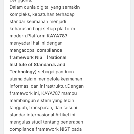
Dalam dunia digital yang semakin
kompleks, kepatuhan terhadap
standar keamanan menjadi
keharusan bagi setiap platform
modern.Platform
KAYA787
menyadari hal ini dengan
mengadopsi
compliance
framework NIST (National
Institute of Standards and
Technology)
sebagai panduan
utama dalam mengelola keamanan
informasi dan infrastruktur.Dengan
framework ini, KAYA787 mampu
membangun sistem yang lebih
tangguh, transparan, dan sesuai
standar internasional.Artikel ini
mengulas studi tentang penerapan
compliance framework NIST pada