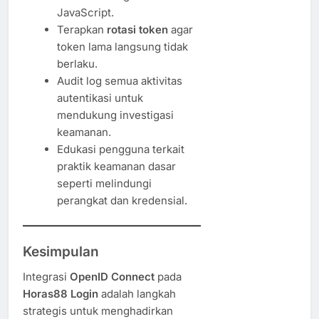
JavaScript.
Terapkan
rotasi token
agar
token lama langsung tidak
berlaku.
Audit log semua aktivitas
autentikasi untuk
mendukung investigasi
keamanan.
Edukasi pengguna terkait
praktik keamanan dasar
seperti melindungi
perangkat dan kredensial.
Kesimpulan
Integrasi
OpenID Connect
pada
Horas88 Login
adalah langkah
strategis untuk menghadirkan