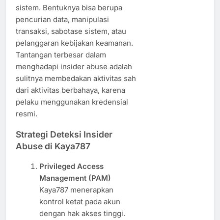
sistem. Bentuknya bisa berupa
pencurian data, manipulasi
transaksi, sabotase sistem, atau
pelanggaran kebijakan keamanan.
Tantangan terbesar dalam
menghadapi insider abuse adalah
sulitnya membedakan aktivitas sah
dari aktivitas berbahaya, karena
pelaku menggunakan kredensial
resmi.
Strategi Deteksi Insider
Abuse di Kaya787
Privileged Access
Management (PAM)
Kaya787 menerapkan
kontrol ketat pada akun
dengan hak akses tinggi.