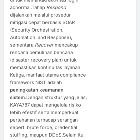
abnormal.Tahap
Respond
dijalankan melalui prosedur
mitigasi cepat berbasis SOAR
(Security Orchestration,
Automation, and Response),
sementara
Recover
mencakup
rencana pemulihan bencana
(disaster recovery plan) untuk
memastikan kontinuitas layanan.
Ketiga, manfaat utama compliance
framework NIST adalah
peningkatan keamanan
sistem
.Dengan struktur yang jelas,
KAYA787 dapat mengelola risiko
lebih efektif serta memperkuat
pertahanan terhadap serangan
seperti brute force, credential
stuffing, maupun DDoS.Selain itu,