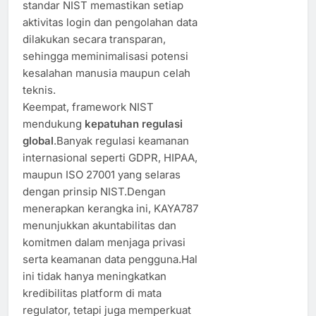
standar NIST memastikan setiap
aktivitas login dan pengolahan data
dilakukan secara transparan,
sehingga meminimalisasi potensi
kesalahan manusia maupun celah
teknis.
Keempat, framework NIST
mendukung
kepatuhan regulasi
global
.Banyak regulasi keamanan
internasional seperti GDPR, HIPAA,
maupun ISO 27001 yang selaras
dengan prinsip NIST.Dengan
menerapkan kerangka ini, KAYA787
menunjukkan akuntabilitas dan
komitmen dalam menjaga privasi
serta keamanan data pengguna.Hal
ini tidak hanya meningkatkan
kredibilitas platform di mata
regulator, tetapi juga memperkuat