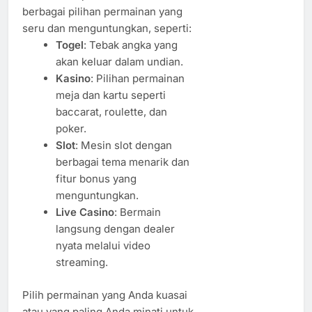
berbagai pilihan permainan yang
seru dan menguntungkan, seperti:
Togel
: Tebak angka yang
akan keluar dalam undian.
Kasino
: Pilihan permainan
meja dan kartu seperti
baccarat, roulette, dan
poker.
Slot
: Mesin slot dengan
berbagai tema menarik dan
fitur bonus yang
menguntungkan.
Live Casino
: Bermain
langsung dengan dealer
nyata melalui video
streaming.
Pilih permainan yang Anda kuasai
atau yang paling Anda minati untuk