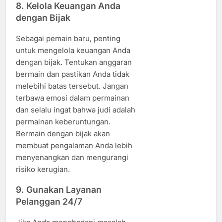
8.
Kelola Keuangan Anda
dengan Bijak
Sebagai pemain baru, penting
untuk mengelola keuangan Anda
dengan bijak. Tentukan anggaran
bermain dan pastikan Anda tidak
melebihi batas tersebut. Jangan
terbawa emosi dalam permainan
dan selalu ingat bahwa judi adalah
permainan keberuntungan.
Bermain dengan bijak akan
membuat pengalaman Anda lebih
menyenangkan dan mengurangi
risiko kerugian.
9.
Gunakan Layanan
Pelanggan 24/7