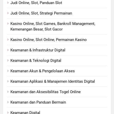
Judi Online, Slot, Panduan Slot
Judi Online, Slot, Strategi Permainan
Kasino Online, Slot Games, Bankroll Management,
Kemenangan Besar, Slot Gacor
Kasino Online, Slot Online, Permainan Kasino
Keamanan & Infrastruktur Digital
Keamanan & Teknologi Digital
Keamanan Akun & Pengelolaan Akses
Keamanan Aplikasi & Manajemen Identitas Digital
Keamanan dan Aksesibilitas Togel Online
Keamanan dan Panduan Bermain
Keamanan Digital