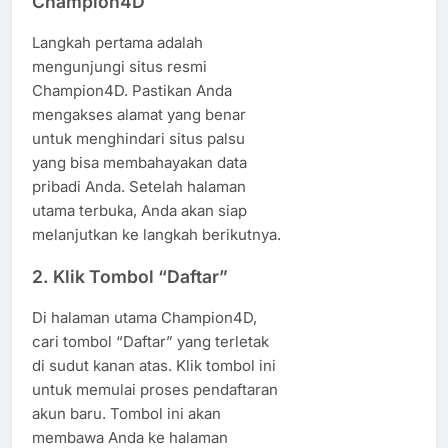
Champion4D
Langkah pertama adalah
mengunjungi situs resmi
Champion4D. Pastikan Anda
mengakses alamat yang benar
untuk menghindari situs palsu
yang bisa membahayakan data
pribadi Anda. Setelah halaman
utama terbuka, Anda akan siap
melanjutkan ke langkah berikutnya.
2.
Klik Tombol “Daftar”
Di halaman utama Champion4D,
cari tombol “Daftar” yang terletak
di sudut kanan atas. Klik tombol ini
untuk memulai proses pendaftaran
akun baru. Tombol ini akan
membawa Anda ke halaman