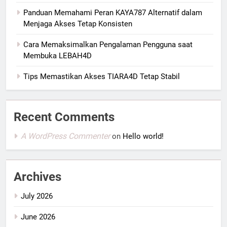
Panduan Memahami Peran KAYA787 Alternatif dalam
Menjaga Akses Tetap Konsisten
Cara Memaksimalkan Pengalaman Pengguna saat
Membuka LEBAH4D
Tips Memastikan Akses TIARA4D Tetap Stabil
Recent Comments
A WordPress Commenter
on
Hello world!
Archives
July 2026
June 2026