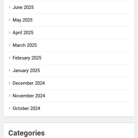
June 2025
May 2025
April 2025
March 2025
February 2025
January 2025
December 2024
November 2024
October 2024
Categories