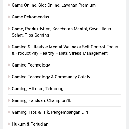
Game Online, Slot Online, Layanan Premium
Game Rekomendasi
Game, Produktivitas, Kesehatan Mental, Gaya Hidup
Sehat, Tips Gaming
Gaming & Lifestyle Mental Wellness Self Control Focus
& Productivity Healthy Habits Stress Management
Gaming Technology
Gaming Technology & Community Safety
Gaming, Hiburan, Teknologi
Gaming, Panduan, Champion4D
Gaming, Tips & Trik, Pengembangan Diri
Hukum & Perjudian