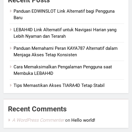
Recent Posts
Panduan EDWINSLOT Link Alternatif bagi Pengguna
Baru
LEBAH4D Link Alternatif untuk Navigasi Harian yang
Lebih Nyaman dan Terarah
Panduan Memahami Peran KAYA787 Alternatif dalam
Menjaga Akses Tetap Konsisten
Cara Memaksimalkan Pengalaman Pengguna saat
Membuka LEBAH4D
Tips Memastikan Akses TIARA4D Tetap Stabil
Recent Comments
A WordPress Commenter
on
Hello world!