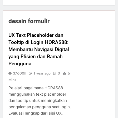
desain formulir
UX Text Placeholder dan
Tooltip di Login HORAS88:
Membantu Navigasi Digital
yang Efisien dan Ramah
Pengguna
37600ff
1 year ago
0
6
mins
Pelajari bagaimana HORAS88
menggunakan text placeholder
dan tooltip untuk meningkatkan
pengalaman pengguna saat login.
Evaluasi lengkap dari sisi UX,