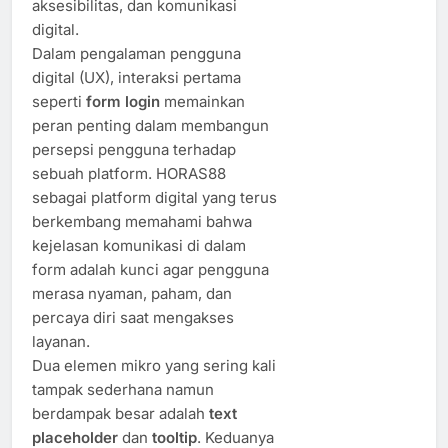
aksesibilitas, dan komunikasi
digital.
Dalam pengalaman pengguna
digital (UX), interaksi pertama
seperti
form login
memainkan
peran penting dalam membangun
persepsi pengguna terhadap
sebuah platform. HORAS88
sebagai platform digital yang terus
berkembang memahami bahwa
kejelasan komunikasi di dalam
form adalah kunci agar pengguna
merasa nyaman, paham, dan
percaya diri saat mengakses
layanan.
Dua elemen mikro yang sering kali
tampak sederhana namun
berdampak besar adalah
text
placeholder
dan
tooltip
. Keduanya