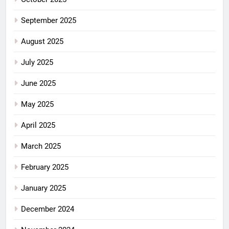
September 2025
August 2025
July 2025
June 2025
May 2025
April 2025
March 2025
February 2025
January 2025
December 2024