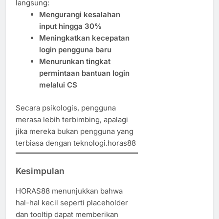
langsung:
Mengurangi kesalahan
input hingga 30%
Meningkatkan kecepatan
login pengguna baru
Menurunkan tingkat
permintaan bantuan login
melalui CS
Secara psikologis, pengguna
merasa lebih terbimbing, apalagi
jika mereka bukan pengguna yang
terbiasa dengan teknologi.horas88
Kesimpulan
HORAS88 menunjukkan bahwa
hal-hal kecil seperti placeholder
dan tooltip dapat memberikan