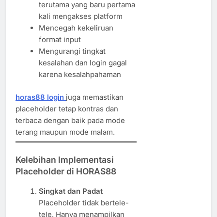
terutama yang baru pertama
kali mengakses platform
Mencegah kekeliruan
format input
Mengurangi tingkat
kesalahan dan login gagal
karena kesalahpahaman
horas88 login
juga memastikan
placeholder tetap kontras dan
terbaca dengan baik pada mode
terang maupun mode malam.
Kelebihan Implementasi
Placeholder di HORAS88
Singkat dan Padat
Placeholder tidak bertele-
tele. Hanya menampilkan