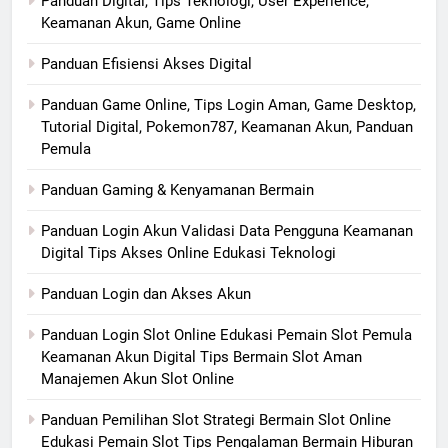
Panduan Digital, Tips Teknologi, User Experience,
Keamanan Akun, Game Online
Panduan Efisiensi Akses Digital
Panduan Game Online, Tips Login Aman, Game Desktop,
Tutorial Digital, Pokemon787, Keamanan Akun, Panduan
Pemula
Panduan Gaming & Kenyamanan Bermain
Panduan Login Akun Validasi Data Pengguna Keamanan
Digital Tips Akses Online Edukasi Teknologi
Panduan Login dan Akses Akun
Panduan Login Slot Online Edukasi Pemain Slot Pemula
Keamanan Akun Digital Tips Bermain Slot Aman
Manajemen Akun Slot Online
Panduan Pemilihan Slot Strategi Bermain Slot Online
Edukasi Pemain Slot Tips Pengalaman Bermain Hiburan