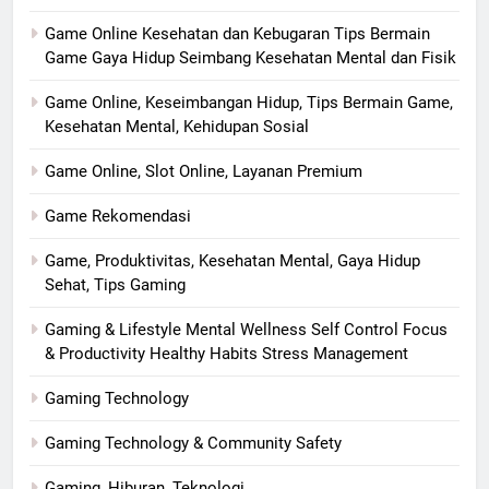
Game Online Kesehatan dan Kebugaran Tips Bermain
Game Gaya Hidup Seimbang Kesehatan Mental dan Fisik
Game Online, Keseimbangan Hidup, Tips Bermain Game,
Kesehatan Mental, Kehidupan Sosial
Game Online, Slot Online, Layanan Premium
Game Rekomendasi
Game, Produktivitas, Kesehatan Mental, Gaya Hidup
Sehat, Tips Gaming
Gaming & Lifestyle Mental Wellness Self Control Focus
& Productivity Healthy Habits Stress Management
Gaming Technology
Gaming Technology & Community Safety
Gaming, Hiburan, Teknologi