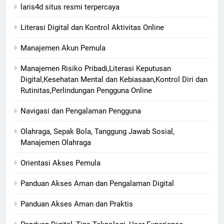
laris4d situs resmi terpercaya
Literasi Digital dan Kontrol Aktivitas Online
Manajemen Akun Pemula
Manajemen Risiko Pribadi,Literasi Keputusan
Digital,Kesehatan Mental dan Kebiasaan,Kontrol Diri dan
Rutinitas,Perlindungan Pengguna Online
Navigasi dan Pengalaman Pengguna
Olahraga, Sepak Bola, Tanggung Jawab Sosial,
Manajemen Olahraga
Orientasi Akses Pemula
Panduan Akses Aman dan Pengalaman Digital
Panduan Akses Aman dan Praktis