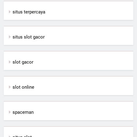
situs terpercaya
situs slot gacor
slot gacor
slot online
spaceman