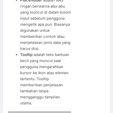
Placeholder
adalah teks
ringan berwarna abu-abu
yang muncul di dalam kolom
input sebelum pengguna
mengetik apa pun. Biasanya
digunakan untuk
memberikan contoh atau
menjelaskan jenis data yang
harus diisi.
Tooltip
adalah teks bantuan
kecil yang muncul saat
pengguna mengarahkan
kursor ke ikon atau elemen
tertentu. Tooltip
memberikan penjelasan
tambahan tanpa
mengganggu tampilan
utama.