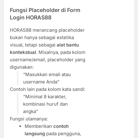
Fungsi Placeholder di Form
Login HORAS88
HORAS88 merancang placeholder
bukan hanya sebagai estetika
visual, tetapi sebagai
alat bantu
kontekstual
. Misalnya, pada kolom
username/email, placeholder yang
digunakan:
“Masukkan email atau
username Anda”
Contoh lain pada kolom kata sandi:
“Minimal 8 karakter,
kombinasi huruf dan
angka”
Fungsi utamanya:
Memberikan
contoh
langsung
pada pengguna,