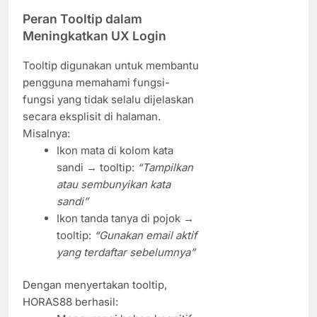
Peran Tooltip dalam
Meningkatkan UX Login
Tooltip digunakan untuk membantu
pengguna memahami fungsi-
fungsi yang tidak selalu dijelaskan
secara eksplisit di halaman.
Misalnya:
Ikon mata di kolom kata
sandi → tooltip:
“Tampilkan
atau sembunyikan kata
sandi”
Ikon tanda tanya di pojok →
tooltip:
“Gunakan email aktif
yang terdaftar sebelumnya”
Dengan menyertakan tooltip,
HORAS88 berhasil: