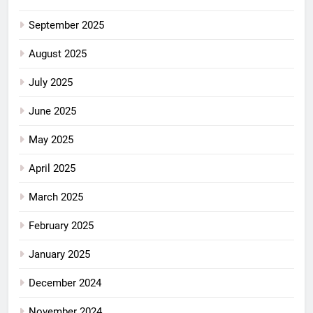
September 2025
August 2025
July 2025
June 2025
May 2025
April 2025
March 2025
February 2025
January 2025
December 2024
November 2024