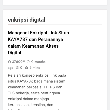
enkripsi digital
Mengenal Enkripsi Link Situs
KAYA787 dan Peranannya
dalam Keamanan Akses
Digital
37600ff
9 months
ago
0
6 mins
Pelajari konsep enkripsi link pada
situs KAYA787, bagaimana sistem
keamanan berbasis HTTPS dan
TLS bekerja, serta pentingnya
enkripsi dalam menjaga
kerahasiaan, keaslian, dan