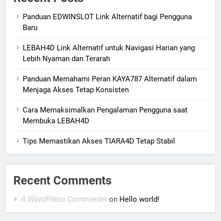
Panduan EDWINSLOT Link Alternatif bagi Pengguna
Baru
LEBAH4D Link Alternatif untuk Navigasi Harian yang
Lebih Nyaman dan Terarah
Panduan Memahami Peran KAYA787 Alternatif dalam
Menjaga Akses Tetap Konsisten
Cara Memaksimalkan Pengalaman Pengguna saat
Membuka LEBAH4D
Tips Memastikan Akses TIARA4D Tetap Stabil
Recent Comments
A WordPress Commenter
on
Hello world!