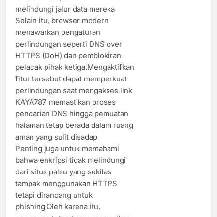
melindungi jalur data mereka
Selain itu, browser modern
menawarkan pengaturan
perlindungan seperti DNS over
HTTPS (DoH) dan pemblokiran
pelacak pihak ketiga.Mengaktifkan
fitur tersebut dapat memperkuat
perlindungan saat mengakses link
KAYA787, memastikan proses
pencarian DNS hingga pemuatan
halaman tetap berada dalam ruang
aman yang sulit disadap
Penting juga untuk memahami
bahwa enkripsi tidak melindungi
dari situs palsu yang sekilas
tampak menggunakan HTTPS
tetapi dirancang untuk
phishing.Oleh karena itu,