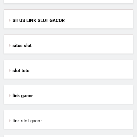
SITUS LINK SLOT GACOR
situs slot
slot toto
link gacor
link slot gacor