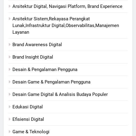
Arsitektur Digital, Navigasi Platform, Brand Experience
Arsitektur Sistem,Rekayasa Perangkat
Lunak,Infrastruktur Digital,Observabilitas,Manajemen
Layanan
Brand Awareness Digital
Brand Insight Digital
Desain & Pengalaman Pengguna
Desain Game & Pengalaman Pengguna
Desain Game Digital & Analisis Budaya Populer
Edukasi Digital
Efisiensi Digital
Game & Teknologi