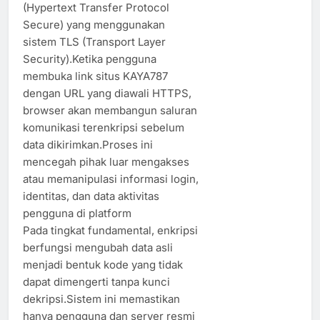
(Hypertext Transfer Protocol
Secure) yang menggunakan
sistem TLS (Transport Layer
Security).Ketika pengguna
membuka link situs KAYA787
dengan URL yang diawali HTTPS,
browser akan membangun saluran
komunikasi terenkripsi sebelum
data dikirimkan.Proses ini
mencegah pihak luar mengakses
atau memanipulasi informasi login,
identitas, dan data aktivitas
pengguna di platform
Pada tingkat fundamental, enkripsi
berfungsi mengubah data asli
menjadi bentuk kode yang tidak
dapat dimengerti tanpa kunci
dekripsi.Sistem ini memastikan
hanya pengguna dan server resmi