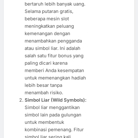
bertaruh lebih banyak uang.
Selama putaran gratis,
beberapa mesin slot
meningkatkan peluang
kemenangan dengan
menambahkan pengganda
atau simbol liar. Ini adalah
salah satu fitur bonus yang
paling dicari karena
memberi Anda kesempatan
untuk memenangkan hadiah
lebih besar tanpa
menambah risiko.
Simbol Liar (Wild Symbols):
Simbol liar menggantikan
simbol lain pada gulungan
untuk membentuk
kombinasi pemenang. Fitur
simbol liar sering kali