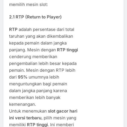
memilih mesin slot:
2.1
RTP (Return to Player)
RTP
adalah persentase dari total
taruhan yang akan dikembalikan
kepada pemain dalam jangka
panjang. Mesin dengan
RTP tinggi
cenderung memberikan
pengembalian lebih besar kepada
pemain. Mesin dengan RTP lebih
dari
95%
umumnya lebih
menguntungkan bagi pemain
dalam jangka panjang karena
memberikan lebih banyak
kemenangan.
Untuk menemukan
slot gacor hari
ini versi terbaru
, pilih mesin yang
memiliki
RTP tinggi
. Ini memberi