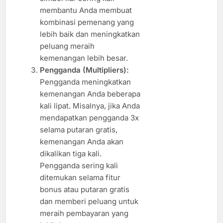
membantu Anda membuat
kombinasi pemenang yang
lebih baik dan meningkatkan
peluang meraih
kemenangan lebih besar.
Pengganda (Multipliers):
Pengganda meningkatkan
kemenangan Anda beberapa
kali lipat. Misalnya, jika Anda
mendapatkan pengganda 3x
selama putaran gratis,
kemenangan Anda akan
dikalikan tiga kali.
Pengganda sering kali
ditemukan selama fitur
bonus atau putaran gratis
dan memberi peluang untuk
meraih pembayaran yang