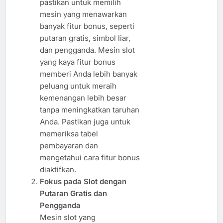
pastikan untuk memilih
mesin yang menawarkan
banyak fitur bonus, seperti
putaran gratis, simbol liar,
dan pengganda. Mesin slot
yang kaya fitur bonus
memberi Anda lebih banyak
peluang untuk meraih
kemenangan lebih besar
tanpa meningkatkan taruhan
Anda. Pastikan juga untuk
memeriksa tabel
pembayaran dan
mengetahui cara fitur bonus
diaktifkan.
Fokus pada Slot dengan
Putaran Gratis dan
Pengganda
Mesin slot yang