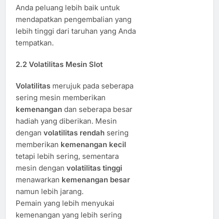
Anda peluang lebih baik untuk
mendapatkan pengembalian yang
lebih tinggi dari taruhan yang Anda
tempatkan.
2.2
Volatilitas Mesin Slot
Volatilitas
merujuk pada seberapa
sering mesin memberikan
kemenangan
dan seberapa besar
hadiah yang diberikan. Mesin
dengan
volatilitas rendah
sering
memberikan
kemenangan kecil
tetapi lebih sering, sementara
mesin dengan
volatilitas tinggi
menawarkan
kemenangan besar
namun lebih jarang.
Pemain yang lebih menyukai
kemenangan yang lebih sering