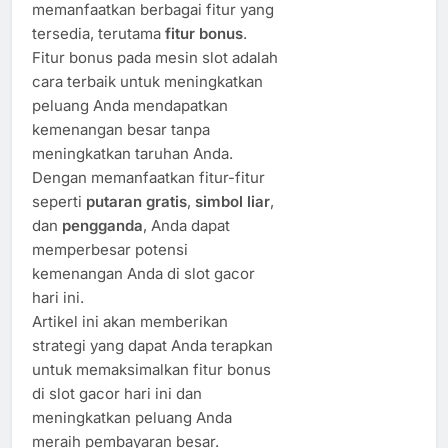
memanfaatkan berbagai fitur yang
tersedia, terutama
fitur bonus
.
Fitur bonus pada mesin slot adalah
cara terbaik untuk meningkatkan
peluang Anda mendapatkan
kemenangan besar tanpa
meningkatkan taruhan Anda.
Dengan memanfaatkan fitur-fitur
seperti
putaran gratis
,
simbol liar
,
dan
pengganda
, Anda dapat
memperbesar potensi
kemenangan Anda di slot gacor
hari ini.
Artikel ini akan memberikan
strategi yang dapat Anda terapkan
untuk memaksimalkan fitur bonus
di slot gacor hari ini dan
meningkatkan peluang Anda
meraih pembayaran besar.