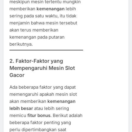
meskipun mesin tertentu mungkin
memberikan
kemenangan
lebih
sering pada satu waktu, itu tidak
menjamin bahwa mesin tersebut
akan terus memberikan
kemenangan pada putaran
berikutnya.
2.
Faktor-Faktor yang
Mempengaruhi Mesin Slot
Gacor
Ada beberapa faktor yang dapat
memengaruhi apakah mesin slot
akan memberikan
kemenangan
lebih besar
atau lebih sering
memicu
fitur bonus
. Berikut adalah
beberapa faktor penting yang
perlu dipertimbangkan saat