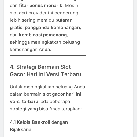
dan
fitur bonus menarik
. Mesin
slot dari provider ini cenderung
lebih sering memicu
putaran
gratis
,
pengganda kemenangan
,
dan
kombinasi pemenang
,
sehingga meningkatkan peluang
kemenangan Anda.
4.
Strategi Bermain Slot
Gacor Hari Ini Versi Terbaru
Untuk meningkatkan peluang Anda
dalam bermain
slot gacor hari ini
versi terbaru
, ada beberapa
strategi yang bisa Anda terapkan:
4.1
Kelola Bankroll dengan
Bijaksana