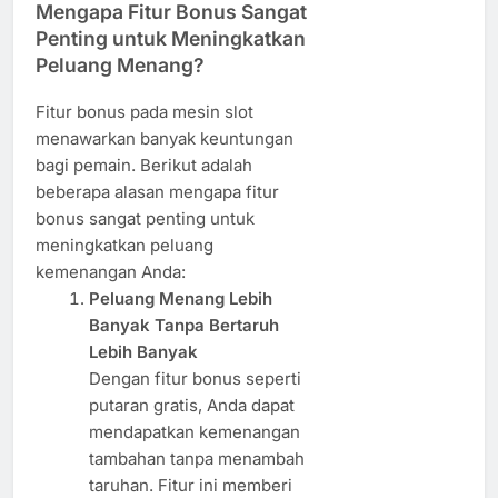
Mengapa Fitur Bonus Sangat
Penting untuk Meningkatkan
Peluang Menang?
Fitur bonus pada mesin slot
menawarkan banyak keuntungan
bagi pemain. Berikut adalah
beberapa alasan mengapa fitur
bonus sangat penting untuk
meningkatkan peluang
kemenangan Anda:
Peluang Menang Lebih
Banyak Tanpa Bertaruh
Lebih Banyak
Dengan fitur bonus seperti
putaran gratis, Anda dapat
mendapatkan kemenangan
tambahan tanpa menambah
taruhan. Fitur ini memberi