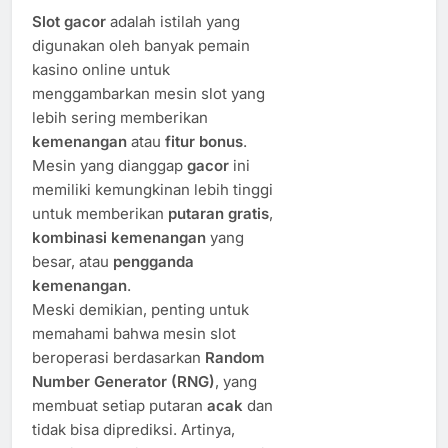
Slot gacor
adalah istilah yang
digunakan oleh banyak pemain
kasino online untuk
menggambarkan mesin slot yang
lebih sering memberikan
kemenangan
atau
fitur bonus
.
Mesin yang dianggap
gacor
ini
memiliki kemungkinan lebih tinggi
untuk memberikan
putaran gratis
,
kombinasi kemenangan
yang
besar, atau
pengganda
kemenangan
.
Meski demikian, penting untuk
memahami bahwa mesin slot
beroperasi berdasarkan
Random
Number Generator (RNG)
, yang
membuat setiap putaran
acak
dan
tidak bisa diprediksi. Artinya,