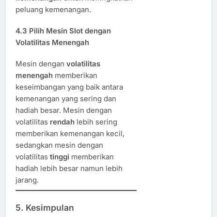
peluang kemenangan.
4.3
Pilih Mesin Slot dengan
Volatilitas Menengah
Mesin dengan
volatilitas
menengah
memberikan
keseimbangan yang baik antara
kemenangan yang sering dan
hadiah besar. Mesin dengan
volatilitas
rendah
lebih sering
memberikan kemenangan kecil,
sedangkan mesin dengan
volatilitas
tinggi
memberikan
hadiah lebih besar namun lebih
jarang.
5.
Kesimpulan