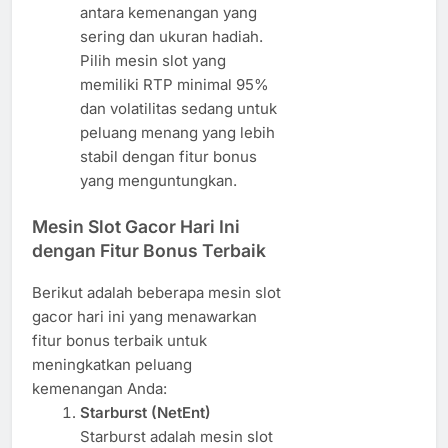
antara kemenangan yang
sering dan ukuran hadiah.
Pilih mesin slot yang
memiliki RTP minimal 95%
dan volatilitas sedang untuk
peluang menang yang lebih
stabil dengan fitur bonus
yang menguntungkan.
Mesin Slot Gacor Hari Ini
dengan Fitur Bonus Terbaik
Berikut adalah beberapa mesin slot
gacor hari ini yang menawarkan
fitur bonus terbaik untuk
meningkatkan peluang
kemenangan Anda:
Starburst (NetEnt)
Starburst adalah mesin slot